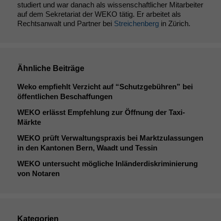
studiert und war danach als wissenschaftlicher Mitarbeiter
auf dem Sekretariat der WEKO tätig. Er arbeitet als
Rechtsanwalt und Partner bei
Streichenberg
in Zürich.
Ähnliche Beiträge
Weko empfiehlt Verzicht auf “Schutzgebühren” bei
öffentlichen Beschaffungen
WEKO
erlässt Empfehlung zur Öffnung der Taxi-
Märkte
WEKO
prüft Verwaltungspraxis bei Marktzulassungen
in den Kantonen Bern, Waadt und Tessin
Notwendige
WEKO
untersucht mögliche Inländerdiskriminierung
Cookies
von Notaren
Diese
Cookies sind
nicht
optional, es
Kategorien
braucht sie,