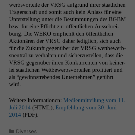
werb­svorteile der
VRSG
auf­grund ihrer staatlichen
Träger­schaft und somit auch kein Anlass für eine
Unter­stel­lung unter die Bes­tim­mungen des
BGBM
bzw. für eine Pflicht zur öffentlichen Auss­chrei­
bung. Die
WEKO
emp­fiehlt den öffentlichen
Aktionären der
VRSG
daher lediglich, sich auch
für die Zukun­ft gegenüber der
VRSG
wet­tbe­werb­
sneu­tral zu ver­hal­ten und sicherzustellen, dass die
VRSG
gegenüber ihren Konkur­renten von kein­er­
lei staatlichen Wet­tbe­werb­svorteilen prof­i­tiert und
als “gewinnstreben­des Unternehmen” geführt
wird.
Weit­ere Infor­ma­tio­nen:
Medi­en­mit­teilung vom 11.
Juli 2014
(
HTML
),
Empfehlung vom 30. Juni
2014
(
PDF
).
Kategorien
Diverses