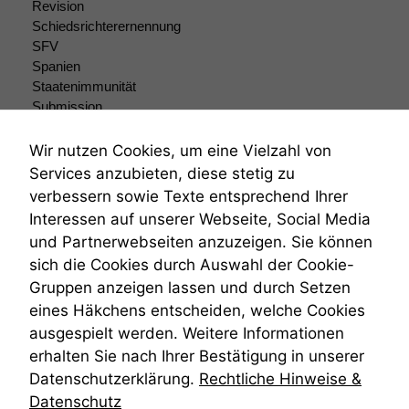
Revision
Schiedsrichterernennung
SFV
Spanien
Staatenimmunität
Submission
Submissionsrecht
Teilungsklage
Wir nutzen Cookies, um eine Vielzahl von
Venezuela
Services anzubieten, diese stetig zu
VRK
verbessern sowie Texte entsprechend Ihrer
Wiederherstellungsanordnung
Interessen auf unserer Webseite, Social Media
Zivilprozessordnung
und Partnerwebseiten anzuzeigen. Sie können
ZPO
sich die Cookies durch Auswahl der Cookie-
Zustellfiktion
Gruppen anzeigen lassen und durch Setzen
Zuständigkeit
Öffentliches Personalrecht
eines Häkchens entscheiden, welche Cookies
Öffentlichkeitsprinzip
ausgespielt werden. Weitere Informationen
erhalten Sie nach Ihrer Bestätigung in unserer
Datenschutzerklärung.
Rechtliche Hinweise &
Datenschutz