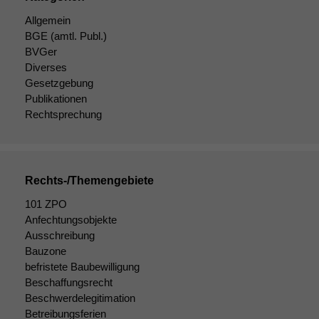
damit die
Allgemein
Website
BGE
(amtl. Publ.)
korrekt
BVGer
angezeigt
Diverses
werden kann.
Gesetzgebung
Publikationen
Rechtsprechung
Statistiken
Um unsere
Website zu
verbessern,
zeichnen
Rechts-/Themengebiete
wir
101 ZPO
anonyme
statistische
Anfechtungsobjekte
Daten auf.
Ausschreibung
Bauzone
befristete Baubewilligung
Funktionalität
Beschaffungsrecht
Einige
Beschwerdelegitimation
Funktionen auf
Betreibungsferien