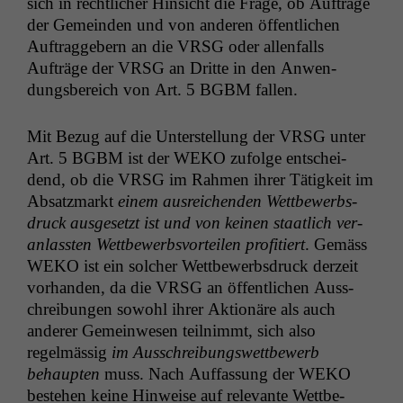
sich in rechtlich­er Hin­sicht die Frage, ob Aufträge
der Gemein­den und von anderen öffentlichen
Auf­tragge­bern an die
VRSG
oder allen­falls
Aufträge der
VRSG
an Dritte in den Anwen­
dungs­bere­ich von Art. 5
BGBM
fallen.
Mit Bezug auf die Unter­stel­lung der
VRSG
unter
Art. 5
BGBM
ist der
WEKO
zufolge entschei­
dend, ob die
VRSG
im Rah­men ihrer Tätigkeit im
Absatz­markt
einem aus­re­ichen­den Wet­tbe­werb­s­
druck aus­ge­set­zt ist und von keinen staatlich ver­
an­lassten Wet­tbe­werb­svorteilen prof­i­tiert
. Gemäss
WEKO
ist ein solch­er Wet­tbe­werb­s­druck derzeit
vorhan­den, da die
VRSG
an öffentlichen Auss­
chrei­bun­gen sowohl ihrer Aktionäre als auch
ander­er Gemein­we­sen teil­nimmt, sich also
regelmäs­sig
im Auss­chrei­bungswet­tbe­werb
behaupten
muss. Nach Auf­fas­sung der
WEKO
beste­hen keine Hin­weise auf rel­e­vante Wet­tbe­