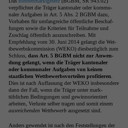
Das
Bin­nen­mark­t­ge­setz
(
BGBM
,
SR
943.02)
verpflichtet die Träger kan­tonaler oder kom­mu­
naler Auf­gaben in Art. 5 Abs. 2
BGBM
dazu,
Vorhaben für umfan­gre­iche öffentliche Beschaf­
fun­gen sowie die Kri­te­rien für Teil­nahme und
Zuschlag öffentlich auszuschreiben. Mit
Empfehlung vom 30. Juni 2014 gelangt die Wet­
tbe­werb­skom­mis­sion (
WEKO
) dies­bezüglich zum
Schluss,
dass Art. 5
BGBM
nicht zur Anwen­
dung gelangt, wenn die Träger kan­tonaler
oder kom­mu­naler Auf­gaben von keinen
staatlichen Wet­tbe­werb­svorteilen prof­i­tieren
.
Dies ist nach Auf­fas­sung der
WEKO
ins­beson­dere
dann der Fall, wenn die Träger unter mark­
tüblichen Bedin­gun­gen und gewin­nori­en­tiert
arbeit­en, Ver­luste sel­ber tra­gen und somit einem
aus­re­ichen­den Wet­tbe­werb
aus­ge­set­zt sind.
Anders gewen­det ist nach den Fest­stel­lun­gen der