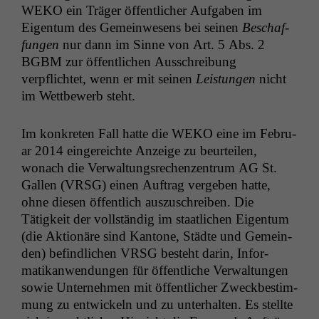
WEKO
ein Träger öffentlich­er Auf­gaben im
Eigen­tum des Gemein­we­sens bei seinen
Beschaf­
fun­gen
nur dann im Sinne von Art. 5 Abs. 2
BGBM
zur öffentlichen Auss­chrei­bung
verpflichtet, wenn er mit seinen
Leis­tun­gen
nicht
im Wet­tbe­werb steht.
Im konkreten Fall hat­te die
WEKO
eine im Feb­ru­
ar 2014 ein­gere­ichte Anzeige zu beurteilen,
wonach die Ver­wal­tungsrechen­zen­trum
AG
St.
Gallen (
VRSG
) einen Auf­trag vergeben hat­te,
ohne diesen öffentlich auszuschreiben. Die
Tätigkeit der voll­ständig im staatlichen Eigen­tum
(die Aktionäre sind Kan­tone, Städte und Gemein­
den) befind­lichen
VRSG
beste­ht darin, Infor­
matikan­wen­dun­gen für öffentliche Ver­wal­tun­gen
sowie Unternehmen mit öffentlich­er Zweckbes­tim­
mung zu entwick­eln und zu unter­hal­ten. Es stellte