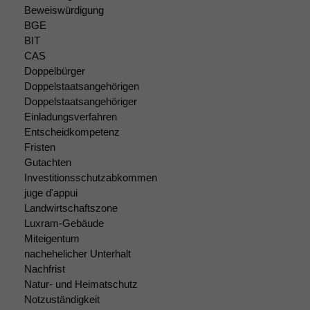
dieser Website
Beweiswürdigung
sind optional.
BGE
Wenn Sie
BIT
diese Option
CAS
deaktivieren,
Doppelbürger
kann die
Doppelstaatsangehörigen
Website nicht
Doppelstaatsangehöriger
zu 100%
funktionieren.
Einladungsverfahren
Entscheidkompetenz
Fristen
Gutachten
Marketing
Investitionsschutzabkommen
Wir speichern
anonyme Daten ab,
juge d'appui
um interne
Landwirtschaftszone
marketingtechnische
Luxram-Gebäude
Auswertungen
Miteigentum
durchführen zu
nachehelicher Unterhalt
können. Diese helfen
Nachfrist
uns, unsere Website
Natur- und Heimatschutz
zu verbessern.
Notzuständigkeit