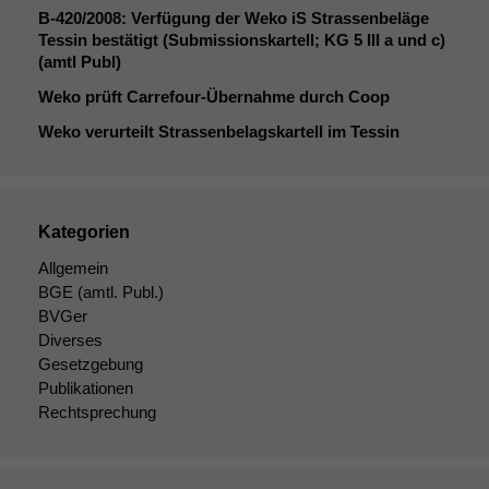
B‑420/2008: Verfügung der Weko iS Strassenbeläge
Tessin bestätigt (Submissionskartell;
KG
5
III
a und c)
(amtl Publ)
Weko prüft Carrefour-Übernahme durch Coop
Weko verurteilt Strassenbelagskartell im Tessin
Kategorien
Allgemein
BGE
(amtl. Publ.)
BVGer
Diverses
Gesetzgebung
Publikationen
Rechtsprechung
Notwendige