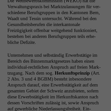
Die Wet­tbe­werb­skom­mis­sion (
WEKO
) hat die
Ver­wal­tung­sprax­is bei Mark­tzu­las­sun­gen für ver­
schiedene Beruf­s­grup­pen in den Kan­to­nen Bern,
Waadt und Tessin unter­sucht. Während bei den
Gesund­heits­berufen die interkan­tonale
Freizügigkeit offen­bar weit­ge­hend funk­tion­iert,
beste­hen bei anderen Beruf­s­grup­pen teils erhe­
bliche Defizite.
Unternehmen und selb­ständig Erwerb­stätige im
Bere­ich des Bin­nen­mark­t­ge­set­zes haben einen
indi­vid­ual-rechtlichen Anspruch auf freien Mark­
tzu­gang. Nach dem sog.
Herkun­ft­sprinzip
(Art.
2 Abs. 3 und 4
BGBM
) beste­ht inbeson­dere
Anspruch darauf, eine Erwerb­stätigkeit auf dem
gesamten Gebi­et der Schweiz anzu­bi­eten, sofern
diese Erwerb­stätigkeit im Herkun­ft­skan­ton nach
dessen Vorschriften zuläs­sig ist, sowie Anspruch
auf gewerbliche Nieder­las­sungs­frei­heit. Ein­