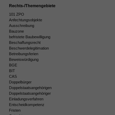
Cookies
Rechts-/Themengebiete
Diese
Cookies sind
101 ZPO
nicht
Anfechtungsobjekte
optional, es
Ausschreibung
braucht sie,
Bauzone
damit die
befristete Baubewilligung
Website
Beschaffungsrecht
korrekt
angezeigt
Beschwerdelegitimation
werden kann.
Betreibungsferien
Beweiswürdigung
BGE
Statistiken
BIT
Um unsere
CAS
Website zu
Doppelbürger
verbessern,
Doppelstaatsangehörigen
zeichnen
Doppelstaatsangehöriger
wir
Einladungsverfahren
anonyme
Entscheidkompetenz
statistische
Fristen
Daten auf.