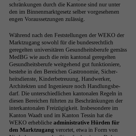
schränkun­gen durch die Kan­tone sind nur unter
den im Bin­nen­mark­t­ge­setz sel­ber vorge­se­henen
engen Voraus­set­zun­gen zulässig.
Während nach den Fest­stel­lun­gen der
WEKO
der
Mark­tzu­gang sowohl für die bun­desrechtlich
geregel­ten uni­ver­sitären Gesund­heits­berufe gemäss
Med­BG wie auch die rein kan­ton­al geregel­ten
Gesund­heits­berufe weit­ge­hend gut funk­tion­iere,
beste­he in den Bere­ichen Gas­tronomie, Sicher­
heits­di­en­ste, Kinder­be­treu­ung, Handw­erk­er,
Architek­ten und Inge­nieure noch Hand­lungs­be­
darf. Die unter­schiedlichen kan­tonalen Regeln in
diesen Bere­ichen führten zu Beschränkun­gen der
interkan­tonalen Freizügigkeit. Ins­beson­dere im
Kan­ton Waadt und im Kan­ton Tessin hat die
WEKO
erhe­bliche
admin­is­tra­tive Hür­den für
den Mark­tzu­gang
verortet, etwa in Form von