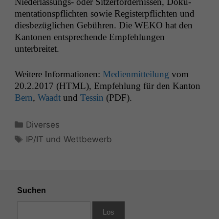
Nieder­las­sungs- oder Sitzer­fordernissen, Doku­
men­ta­tion­spflicht­en sowie Reg­is­terpflicht­en und
dies­bezüglichen Gebühren. Die
WEKO
hat den
Kan­to­nen entsprechende Empfehlun­gen
unterbreitet.
Weit­ere Infor­ma­tio­nen:
Medi­en­mit­teilung
vom
20.2.2017 (
HTML
), Empfehlung für den Kan­ton
Bern
,
Waadt
und
Tessin
(
PDF
).
Kategorien
Diverses
Schlagwörter
IP/IT und Wettbewerb
Suchen