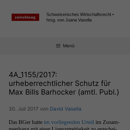
Zum
Inhalt
Schweizerisches Wirtschaftsrecht •
springen
hrsg. von Juana Vasella
Menü
4A_1155
/2017:
urheberrechtlicher Schutz für
Max Bills Barhocker (amtl. Publ.)
30. Juli 2017
von
David Vasella
Das BGer hat­te
im vor­liegen­den Urteil
im Zusam­
men­hang mit ein­er Lizen­zstre­it­igkeit zu entschei­