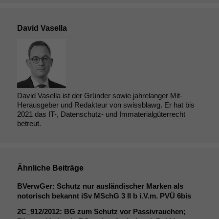
David Vasella
David Vasella ist der Gründer sowie jahrelanger Mit-
Notwendige
Herausgeber und Redakteur von swissblawg. Er hat bis
Cookies
2021 das IT-, Datenschutz- und Immaterialgüterrecht
betreut.
Diese
Cookies sind
nicht
optional, es
braucht sie,
Ähnliche Beiträge
damit die
Website
BVerwGer: Schutz nur ausländischer Marken als
korrekt
notorisch bekannt iSv MSchG 3
II
b i.V.m.
PVÜ
6bis
angezeigt
2C_912
/2012:
BG
zum Schutz vor Passivrauchen;
werden kann.