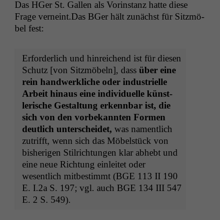
Das HGer St. Gallen als Vorin­stanz hat­te diese
Frage verneint.Das BGer hält zunächst für Sitzmö­
bel fest:
Erforder­lich und hin­re­ichend ist für diesen
Schutz [von Sitzmö­beln], dass
über eine
rein handw­erk­liche oder indus­trielle
Arbeit hin­aus eine indi­vidu­elle kün­st­
lerische Gestal­tung erkennbar ist, die
sich von den vor­bekan­nten For­men
deut­lich unter­schei­det,
was namentlich
zutrifft, wenn sich das Möbel­stück von
bish­eri­gen Stil­rich­tun­gen klar abhebt und
eine neue Rich­tung ein­leit­et oder
wesentlich mitbes­timmt (
BGE
113
II
190
E. I.2a S. 197; vgl. auch
BGE
134
III
547
E. 2 S. 549).