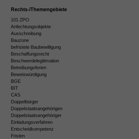
Website nicht
Rechts-/Themengebiete
zu 100%
funktionieren.
101 ZPO
Anfechtungsobjekte
Ausschreibung
Marketing
Bauzone
Wir speichern
befristete Baubewilligung
anonyme Daten ab,
Beschaffungsrecht
um interne
Beschwerdelegitimation
marketingtechnische
Betreibungsferien
Auswertungen
Beweiswürdigung
durchführen zu
BGE
können. Diese helfen
BIT
uns, unsere Website
zu verbessern.
CAS
Doppelbürger
Doppelstaatsangehörigen
Doppelstaatsangehöriger
Einladungsverfahren
Entscheidkompetenz
Fristen