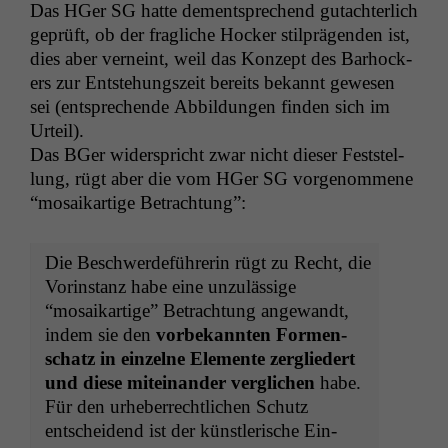
Das HGer
SG
hat­te dementsprechend gutachter­lich
geprüft, ob der fragliche Hock­er stil­prä­gen­den ist,
dies aber verneint, weil das Konzept des Barhock­
ers zur Entste­hungszeit bere­its bekan­nt gewe­sen
sei (entsprechende Abbil­dun­gen find­en sich im
Urteil).
Das BGer wider­spricht zwar nicht dieser Fest­stel­
lung, rügt aber die vom HGer
SG
vorgenommene
“mosaikar­tige Betrachtung”:
Die Beschw­erde­führerin rügt zu Recht, die
Vorin­stanz habe eine unzuläs­sige
“mosaikar­tige” Betra­ch­tung ange­wandt,
indem sie den
vor­bekan­nten For­men­
schatz in einzelne Ele­mente zer­gliedert
und diese miteinan­der ver­glichen
habe.
Für den urhe­ber­rechtlichen Schutz
entschei­dend ist der kün­st­lerische Ein­