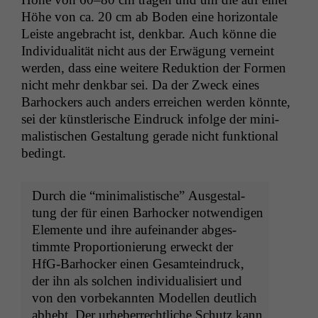
Höhe von ca. 20 cm ab Boden eine hor­i­zon­tale
Leiste ange­bracht ist, denkbar. Auch könne die
Indi­vid­u­al­ität nicht aus der Erwä­gung verneint
wer­den, dass eine weit­ere Reduk­tion der For­men
nicht mehr denkbar sei. Da der Zweck eines
Barhock­ers auch anders erre­ichen wer­den kön­nte,
sei der kün­st­lerische Ein­druck infolge der min­i­
mal­is­tis­chen Gestal­tung ger­ade nicht funk­tion­al
bedingt.
Durch die “min­i­mal­is­tis­che” Aus­gestal­
tung der für einen Barhock­er notwendi­gen
Ele­mente und ihre aufeinan­der abges­
timmte Pro­por­tion­ierung erweckt der
HfG-Barhock­er einen Gesamtein­druck,
der ihn als solchen indi­vid­u­al­isiert und
von den vor­bekan­nten Mod­ellen deut­lich
abhebt. Der urhe­ber­rechtliche Schutz kann