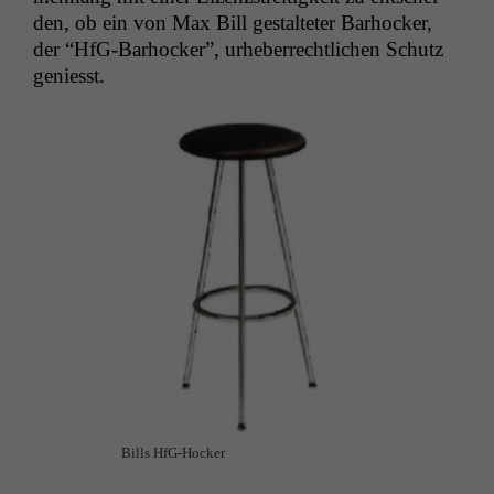
den, ob ein von Max Bill gestal­teter Barhock­er,
der “HfG-Barhock­er”, urhe­ber­rechtlichen Schutz
geniesst.
Bills HfG-Hock­er