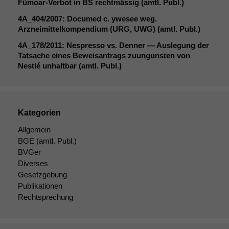
Fümoar-Verbot in
BS
rechtmässig (amtl. Publ.)
4A_404
/2007: Documed c. ywesee weg.
Statistiken
Arzneimittelkompendium (
URG
,
UWG
) (amtl. Publ.)
Um unsere
4A_178
/2011: Nespresso vs. Denner — Auslegung der
Website zu
Tatsache eines Beweisantrags zuungunsten von
verbessern,
Nestlé unhaltbar (amtl. Publ.)
zeichnen
wir
anonyme
statistische
Daten auf.
Kategorien
Allgemein
BGE
(amtl. Publ.)
Funktionalität
BVGer
Einige
Diverses
Funktionen auf
Gesetzgebung
dieser Website
Publikationen
sind optional.
Wenn Sie
Rechtsprechung
diese Option
deaktivieren,
kann die