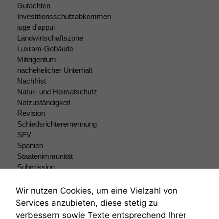
Gutachten
Investitionsschutzabkommen
juge d'appui
Landwirtschaftszone
Luxram-Gebäude
Miteigentum
nachehelicher Unterhalt
Nachfrist
Natur- und Heimatschutz
Notzuständigkeit
Revision
Schiedsrichterernennung
SFV
Spanien
Staatenimmunität
Submission
Submissionsrecht
Teilungsklage
Wir nutzen Cookies, um eine Vielzahl von
Venezuela
Services anzubieten, diese stetig zu
VRK
verbessern sowie Texte entsprechend Ihrer