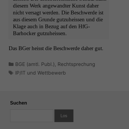
diesem Werk ange­wandter Kun­st daher
nicht ver­sagt wer­den. Die Beschw­erde ist
aus diesem Grunde gutzuheis­sen und die
Klage auch in Bezug auf den HfG-
Barhock­er gutzuheissen.
Das BGer heisst die Beschw­erde daher gut.
Kategorien
BGE (amtl. Publ.)
,
Rechtsprechung
Schlagwörter
IP/IT und Wettbewerb
Suchen