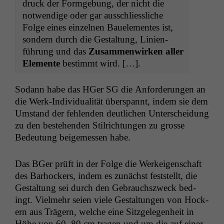
druck der For­mge­bung, der nicht die
notwendi­ge oder gar auss­chliessliche
Folge eines einzel­nen Bauele­mentes ist,
son­dern durch die Gestal­tung, Lin­ien­
führung und das
Zusam­men­wirken aller
Ele­mente
bes­timmt wird. […].
Sodann habe das HGer
SG
die Anforderun­gen an
die Werk-Indi­vid­u­al­ität überspan­nt, indem sie dem
Umstand der fehlen­den deut­lichen Unter­schei­dung
zu den beste­hen­den Stil­rich­tun­gen zu grosse
Bedeu­tung beigemessen habe.
Das BGer prüft in der Folge die Werkeigen­schaft
des Barhock­ers, indem es zunächst fest­stellt, die
Gestal­tung sei durch den Gebrauch­szweck bed­
ingt. Vielmehr seien viele Gestal­tun­gen von Hock­
ern aus Trägern, welche eine Sitzgele­gen­heit in
Höhe von 60–80 cm tra­gen und um die auf ein­er