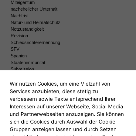
Miteigentum
nicht
nachehelicher Unterhalt
optional, es
Nachfrist
braucht sie,
Natur- und Heimatschutz
damit die
Website
Notzuständigkeit
korrekt
Revision
angezeigt
Schiedsrichterernennung
werden kann.
SFV
Spanien
Staatenimmunität
Statistiken
Submission
Um unsere
Submissionsrecht
Website zu
Teilungsklage
Wir nutzen Cookies, um eine Vielzahl von
verbessern,
Venezuela
Services anzubieten, diese stetig zu
zeichnen
VRK
wir
verbessern sowie Texte entsprechend Ihrer
Wiederherstellungsanordnung
anonyme
Interessen auf unserer Webseite, Social Media
Zivilprozessordnung
statistische
und Partnerwebseiten anzuzeigen. Sie können
ZPO
Daten auf.
sich die Cookies durch Auswahl der Cookie-
Zustellfiktion
Gruppen anzeigen lassen und durch Setzen
Zuständigkeit
Öffentliches Personalrecht