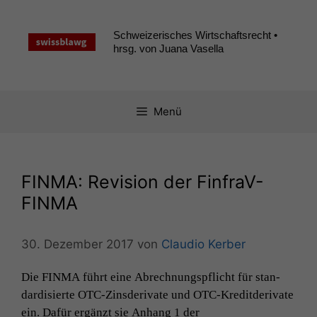
Zum
Inhalt
Schweizerisches Wirtschaftsrecht •
springen
hrsg. von Juana Vasella
Menü
FINMA
: Revision der FinfraV-
FINMA
30. Dezember 2017
von
Claudio Kerber
Die
FINMA
führt eine Abrech­nungspflicht für stan­
dar­d­isierte OTC-Zins­derivate und OTC-Kred­it­derivate
ein. Dafür ergänzt sie Anhang 1 der