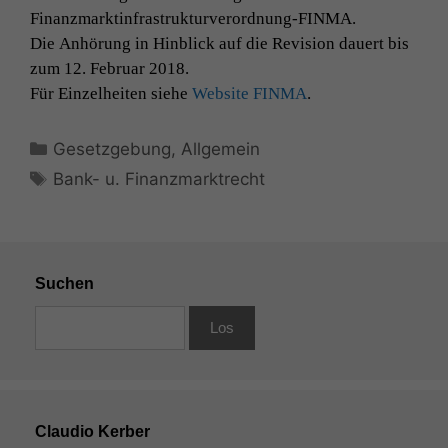
Finanzmarktinfrastrukturverordnung-FINMA.
Die Anhörung in Hin­blick auf die Revi­sion dauert bis
zum 12. Feb­ru­ar 2018.
Für Einzel­heit­en siehe
Web­site
FINMA
.
Kategorien
Gesetzgebung
,
Allgemein
Schlagwörter
Bank- u. Finanzmarktrecht
Suchen
Claudio Kerber