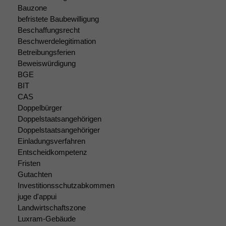
Bauzone
befristete Baubewilligung
Beschaffungsrecht
Beschwerdelegitimation
Betreibungsferien
Beweiswürdigung
BGE
BIT
CAS
Doppelbürger
Doppelstaatsangehörigen
Doppelstaatsangehöriger
Einladungsverfahren
Entscheidkompetenz
Fristen
Gutachten
Investitionsschutzabkommen
Notwendige
juge d'appui
Cookies
Landwirtschaftszone
Diese
Luxram-Gebäude
Cookies sind