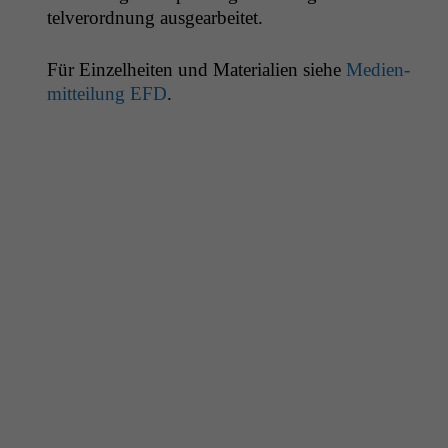
telverord­nung ausgearbeitet.
Für Einzel­heit­en und Mate­ri­alien siehe
Medi­en­
mit­teilung
EFD
.