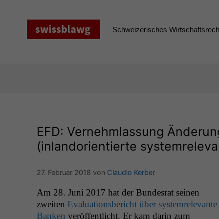
Zum
Inhalt
springen
Schweizerisches Wirtschaftsrecht
EFD
: Vernehmlassung Änderun
(inlandorientierte systemrelev
27. Februar 2018
von
Claudio Kerber
Am 28. Juni 2017 hat der Bun­desrat seinen
zweit­en
Eval­u­a­tions­bericht über sys­tem­rel­e­vante
Banken
veröf­fentlicht. Er kam darin zum