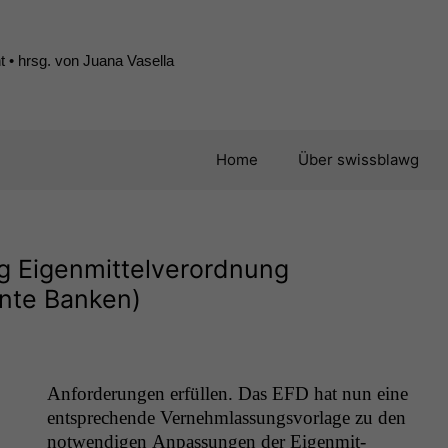
 • hrsg. von Juana Vasella
Home
Über swissblawg
g Eigenmittelverordnung
ante Banken)
Anforderun­gen erfüllen. Das
EFD
hat nun eine
entsprechende Vernehm­las­sungsvor­lage zu den
notwendi­gen Anpas­sun­gen der Eigen­mit­