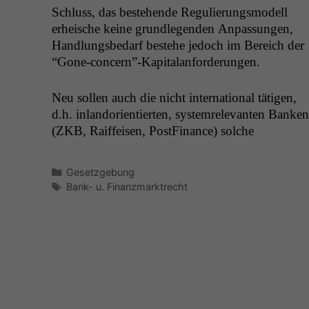
Schluss, das beste­hende Reg­ulierungsmod­ell
erheis­che keine grundle­gen­den Anpas­sun­gen,
Hand­lungs­be­darf beste­he jedoch im Bere­ich der
“Gone-concern”-Kapitalanforderungen.
Neu sollen auch die nicht inter­na­tion­al täti­gen,
d.h. inlan­dori­en­tierten, sys­tem­rel­e­van­ten Banken
(
ZKB
, Raif­feisen, Post­Fi­nance) solche
Kategorien
Gesetzgebung
Schlagwörter
Bank- u. Finanzmarktrecht