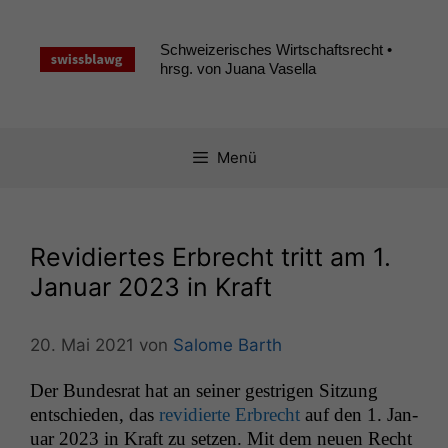
Zum
Inhalt
Schweizerisches Wirtschaftsrecht •
springen
hrsg. von Juana Vasella
Menü
Revidiertes Erbrecht tritt am 1.
Januar 2023 in Kraft
20. Mai 2021
von
Salome Barth
Der Bun­desrat hat an sein­er gestri­gen Sitzung
entsch­ieden, das
rev­i­dierte Erbrecht
auf den 1. Jan­
u­ar 2023 in Kraft zu set­zen. Mit dem neuen Recht