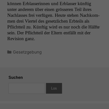
kön­nen Erblasserin­nen und Erblass­er kün­ftig
unter anderem über einen grösseren Teil ihres
Nach­lass­es frei ver­fü­gen. Heute ste­hen Nachkom­
men drei Vier­tel des geset­zlichen Erbteils als
Pflicht­teil zu. Kün­ftig wird es nur noch die Hälfte
sein. Der Pflicht­teil der Eltern ent­fällt mit der
Revi­sion ganz.
Kategorien
Gesetzgebung
Suchen