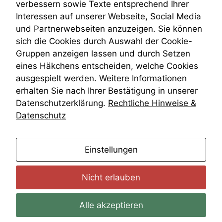
Daten auf.
verbessern sowie Texte entsprechend Ihrer
Wiederherstellungsanordnung
Interessen auf unserer Webseite, Social Media
Zivilprozessordnung
und Partnerwebseiten anzuzeigen. Sie können
ZPO
Funktionalität
sich die Cookies durch Auswahl der Cookie-
Zustellfiktion
Einige
Gruppen anzeigen lassen und durch Setzen
Zuständigkeit
Funktionen auf
dieser Website
Öffentliches Personalrecht
eines Häkchens entscheiden, welche Cookies
sind optional.
Öffentlichkeitsprinzip
ausgespielt werden. Weitere Informationen
Wenn Sie
erhalten Sie nach Ihrer Bestätigung in unserer
diese Option
Datenschutzerklärung.
Rechtliche Hinweise &
deaktivieren,
kann die
Datenschutz
Website nicht
zu 100%
funktionieren.
anmelden
Einstellungen
Nicht erlauben
Marketing
Wir speichern
anonyme Daten ab,
Alle akzeptieren
um interne
marketingtechnische