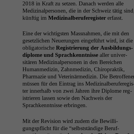
2018 in Kraft zu set­zen. Danach wer­den alle
Medi­z­inalper­so­n­en, die in der Schweiz tätig sind
kün­ftig im
Medi­z­inal­berufer­eg­is­ter
erfasst.
Eine der wichtig­sten Mass­nah­men, die mit den
geset­zlichen Neuerun­gen einge­führt wird, ist die
oblig­a­torische
Reg­istrierung der Aus­bil­dungs­
diplome und Sprachken­nt­nisse
aller uni­ver­
sitären Medi­z­inalper­so­n­en in den Bere­ichen
Human­medi­zin, Zah­n­medi­zin, Chi­ro­prak­tik,
Phar­mazie und Vet­er­inärmedi­zin. Die Betrof­fe­ne
müssen für den Ein­trag ins Medi­z­inal­berufer­eg­is
ter inner­halb von zwei Jahren ihre Diplome reg­
istri­eren lassen sowie den Nach­weis der
Sprachken­nt­nisse erbringen.
Mit der Revi­sion wird zudem die Bewil­li­
gungspflicht für die “selb­st­ständi­ge Beruf­