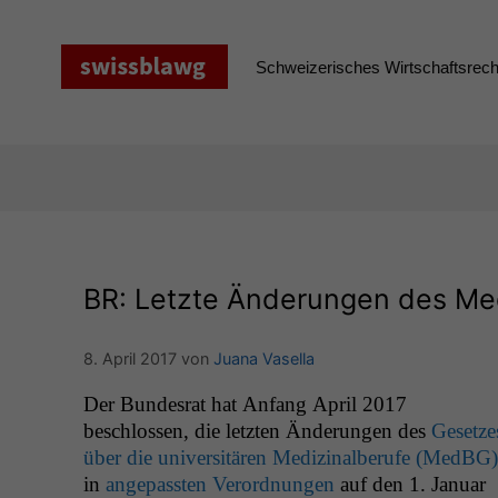
Zum
Inhalt
springen
Schweizerisches Wirtschaftsrecht
BR
: Letzte Änderungen des Me
8. April 2017
von
Juana Vasella
Der Bun­desrat hat Anfang April 2017
beschlossen, die let­zten Änderun­gen des
Geset­ze
über die uni­ver­sitären Medi­z­inal­berufe (Med­BG)
in
angepassten Verord­nun­gen
auf den 1. Jan­u­ar