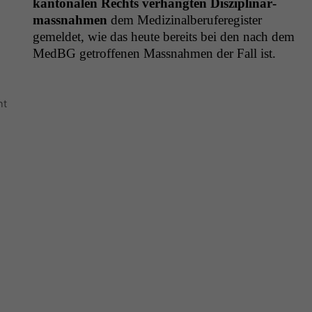
kan­tonalen Rechts ver­hängten Diszi­pli­n­ar­
mass­nah­men
dem Medi­z­inal­berufer­eg­is­ter
gemeldet, wie das heute bere­its bei den nach dem
Med­BG getrof­fe­nen Mass­nah­men der Fall ist.
ht