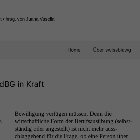
 • hrsg. von Juana Vasella
Home
Über swissblawg
dBG in Kraft
Bewil­li­gung ver­fü­gen müssen. Denn die
s
wirtschaftliche Form der Beruf­sausübung (selb­st­
ständig oder angestellt) ist nicht mehr auss­
chlaggebend für die Frage, ob eine Per­son über