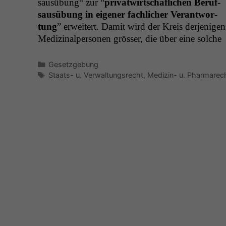
sausübung“ zur “
pri­vatwirtschaflichen Beruf­
sausübung in eigen­er fach­lich­er Ver­ant­wor­
tung
” erweit­ert. Damit wird der Kreis der­jeni­gen
Medi­z­inalper­so­n­en gröss­er, die über eine solche
Kategorien
Gesetzgebung
Schlagwörter
Staats- u. Verwaltungsrecht
,
Medizin- u. Pharmarec