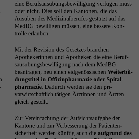
eine Beruf­sausübungs­be­wil­li­gung ver­fü­gen muss
,
oder nicht. Dies soll den Kan­to­nen, die das
Ausüben des Medi­z­inal­berufes gestützt auf das
Med­BG bewil­li­gen müssen, eine bessere Kon­
trolle erlauben.
Mit der Revi­sion des Geset­zes brauchen
Apothek­erin­nen und Apothek­er, die eine Beruf­
sausübungs­be­wil­li­gung nach dem Med­BG
beantra­gen, neu einen eid­genös­sis­chen
Weit­er­bil­
n
dungsti­tel in Offiz­in­phar­mazie oder Spi­tal­
­
phar­mazie
. Dadurch wer­den sie den pri­
vatwirtschaftlich täti­gen Ärztin­nen und Ärzten
gle­ich gestellt.
Zur Vere­in­fachung der Auf­sicht­sauf­gabe der
Kan­tone und zur Verbesserung der Patien­ten­
sicher­heit wer­den kün­ftig auch die
auf­grund des