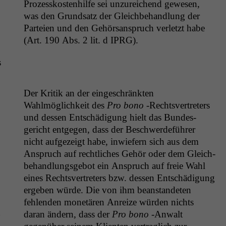
Prozesskosten­hil­fe sei unzure­ichend gewe­sen,
was den Grund­satz der Gle­ich­be­hand­lung der
Parteien und den Gehör­sanspruch ver­let­zt habe
(Art. 190 Abs. 2 lit. d
IPRG
).
s
Der Kri­tik an der eingeschränk­ten
Wahlmöglichkeit des
Pro bono
‑Rechtsvertreters
und dessen Entschädi­gung hielt das Bun­des­
gericht ent­ge­gen, dass der Beschw­erde­führer
nicht aufgezeigt habe, inwiefern sich aus dem
Anspruch auf rechtlich­es Gehör oder dem Gle­ich­
be­hand­lungs­ge­bot ein Anspruch auf freie Wahl
eines Rechtsvertreters bzw. dessen Entschädi­gung
ergeben würde. Die von ihm bean­stande­ten
fehlen­den mon­etären Anreize wür­den nichts
n
daran ändern, dass der
Pro bono
‑Anwalt