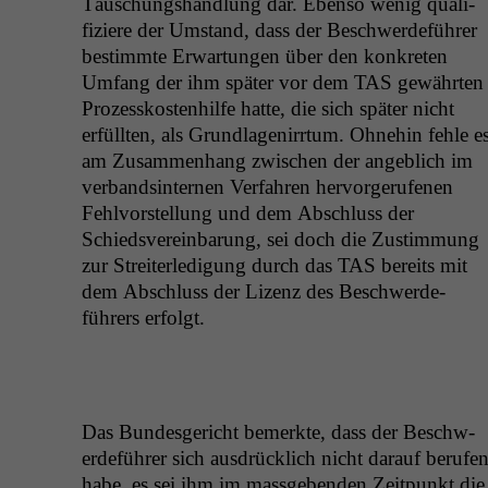
Täuschung­shand­lung dar. Eben­so wenig qual­i­
fiziere der Umstand, dass der Beschw­erde­führer
bes­timmte Erwartun­gen über den konkreten
Umfang der ihm später vor dem
TAS
gewährten
Prozesskosten­hil­fe hat­te, die sich später nicht
erfüll­ten, als Grund­la­genir­rtum. Ohne­hin fehle e
am Zusam­men­hang zwis­chen der ange­blich im
ver­bandsin­ter­nen Ver­fahren her­vorgerufe­nen
Fehlvorstel­lung und dem Abschluss der
Schiedsvere­in­barung, sei doch die Zus­tim­mung
zur Stre­it­erledi­gung durch das
TAS
bere­its mit
dem Abschluss der Lizenz des Beschw­erde­
führers erfolgt.
Das Bun­des­gericht bemerk­te, dass der Beschw­
erde­führer sich aus­drück­lich nicht darauf berufe
habe, es sei ihm im mass­geben­den Zeit­punkt die