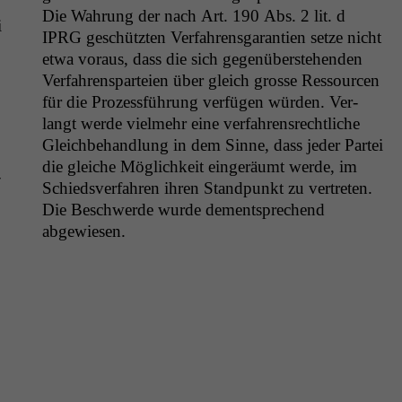
nicht
Die Wahrung der nach Art. 190 Abs. 2 lit. d
i
optional, es
IPRG
geschützten Ver­fahrens­garantien set­ze nicht
braucht sie,
etwa voraus, dass die sich gegenüber­ste­hen­den
damit die
Ver­fahrensparteien über gle­ich grosse Ressourcen
Website
für die Prozess­führung ver­fü­gen wür­den. Ver­
korrekt
angezeigt
langt werde vielmehr eine ver­fahren­srechtliche
werden kann.
Gle­ich­be­hand­lung in dem Sinne, dass jed­er Partei
die gle­iche Möglichkeit eingeräumt werde, im
­
Schiedsver­fahren ihren Stand­punkt zu vertreten.
Statistiken
Die Beschw­erde wurde dementsprechend
Um unsere
abgewiesen.
Website zu
verbessern,
zeichnen
wir
anonyme
statistische
Daten auf.