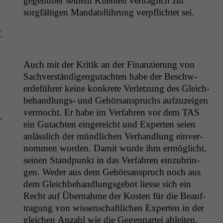
gegenüber seinem Klien­ten ver­traglich zur
sorgfälti­gen Man­dats­führung verpflichtet sei.
.
Auch mit der Kri­tik an der Finanzierung von
Sachver­ständi­gengutacht­en habe der Beschw­
erde­führer keine konkrete Ver­let­zung des Gle­ich­
be­hand­lungs- und Gehör­sanspruchs aufzuzeigen
ver­mocht. Er habe im Ver­fahren vor dem
TAS
­
ein Gutacht­en ein­gere­icht und Experten seien
anlässlich der mündlichen Ver­hand­lung ein­ver­
nom­men wor­den. Damit wurde ihm ermöglicht,
seinen Stand­punkt in das Ver­fahren einzubrin­
gen. Wed­er aus dem Gehör­sanspruch noch aus
dem Gle­ich­be­hand­lungs­ge­bot liesse sich ein
Notwendige
Recht auf Über­nahme der Kosten für die Beauf­
Cookies
tra­gung von wis­senschaftlichen Experten in der
Diese
gle­ichen Anzahl wie die Gegen­partei ableit­en.
Cookies sind