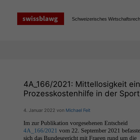
Zum
Inhalt
springen
Schweizerisches Wirtschaftsrecht
4A_166
/2021: Mittellosigkeit e
Prozesskostenhilfe in der Sport
4. Januar 2022
von
Michael Feit
Im zur Pub­lika­tion vorge­se­henen Entscheid
4A_166
/2021
vom 22. Sep­tem­ber 2021 befasst
sich das Bun­des­gericht mit Fra­gen rund um die