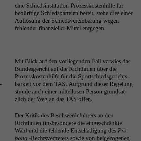
eine Schiedsin­sti­tu­tion Prozesskosten­hil­fe für
bedürftige Schiedsparteien bere­it, ste­he dies ein­er
Auflö­sung der Schiedsvere­in­barung wegen
fehlen­der finanzieller Mit­tel entgegen.
Mit Blick auf den vor­liegen­den Fall ver­wies das
Bun­des­gericht auf die Richtlin­ien über die
Prozesskosten­hil­fe für die Sports­ch­ieds­gerichts­
­
barkeit vor dem
TAS
. Auf­grund dieser Regelung
stünde auch ein­er mit­tel­losen Per­son grund­sät­
zlich der Weg an das
TAS
offen.
Der Kri­tik des Beschw­erde­führers an den
Richtlin­ien (ins­beson­dere die eingeschränk­te
Wahl und die fehlende Entschädi­gung des
Pro
bono
‑Rechtsvertreters sowie von beige­zo­ge­nen