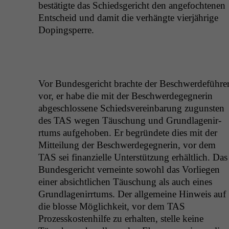
bestätigte das Schieds­gericht den ange­focht­e­nen
Entscheid und damit die ver­hängte vier­jährige
Dopingsperre.
Vor Bun­des­gericht brachte der Beschw­erde­führe
vor, er habe die mit der Beschw­erdegeg­ner­in
abgeschlossene Schiedsvere­in­barung zugun­sten
des
TAS
wegen Täuschung und Grund­la­genir­
rtums aufge­hoben. Er begrün­dete dies mit der
Mit­teilung der Beschw­erdegeg­ner­in, vor dem
TAS
sei finanzielle Unter­stützung erhältlich. Das
Bun­des­gericht verneinte sowohl das Vor­liegen
ein­er absichtlichen Täuschung als auch eines
Grund­la­genir­rtums. Der all­ge­meine Hin­weis auf
die blosse Möglichkeit, vor dem
TAS
Prozesskosten­hil­fe zu erhal­ten, stelle keine