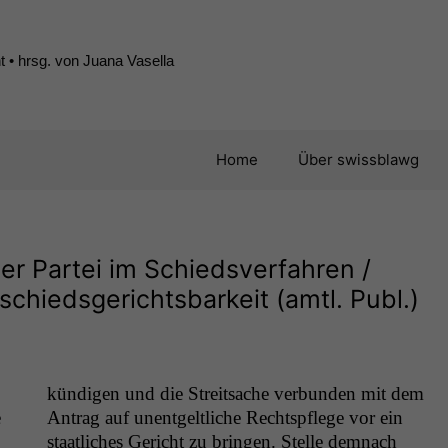
 • hrsg. von Juana Vasella
Home
Über swissblawg
iner Partei im Schiedsverfahren /
schiedsgerichtsbarkeit (amtl. Publ.)
kündi­gen und die Stre­it­sache ver­bun­den mit dem
e
Antrag auf unent­geltliche Recht­spflege vor ein
staatlich­es Gericht zu brin­gen. Stelle dem­nach