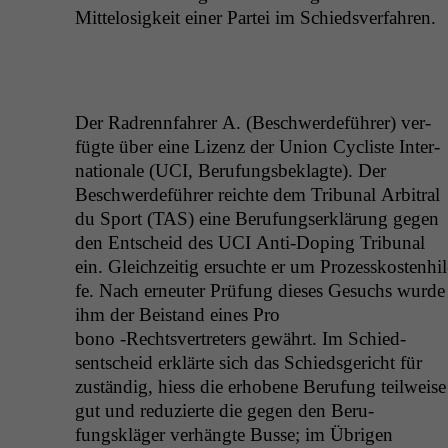
Mit­telosigkeit ein­er Partei im Schiedsverfahren.
Der Radren­n­fahrer A. (Beschw­erde­führer) ver­
fügte über eine Lizenz der Union Cycliste Inter­
na­tionale (
UCI
, Beru­fungs­beklagte). Der
Beschw­erde­führer reichte dem Tri­bunal Arbi­tral
du Sport (
TAS
) eine Beru­fungserk­lärung gegen
den Entscheid des
UCI
Anti-Dop­ing Tri­bunal
ein. Gle­ichzeit­ig ersuchte er um Prozesskosten­hil
fe. Nach erneuter Prü­fung dieses Gesuchs wurde
ihm der Bei­s­tand eines Pro
bono ‑Rechtsvertreters gewährt. Im Schied­
sentscheid erk­lärte sich das Schieds­gericht für
zuständig, hiess die erhobene Beru­fung teil­weise
gut und reduzierte die gegen den Beru­
fungskläger ver­hängte Busse; im Übri­gen