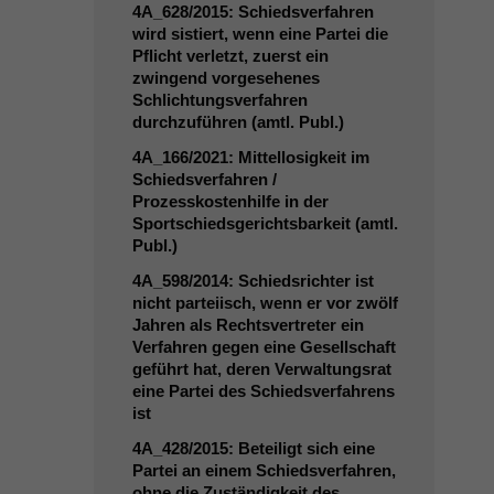
4A_628
/2015: Schiedsverfahren
wird sistiert, wenn eine Partei die
Pflicht verletzt, zuerst ein
zwingend vorgesehenes
Schlichtungsverfahren
durchzuführen (amtl. Publ.)
4A_166
/2021: Mittellosigkeit im
Schiedsverfahren /
Prozesskostenhilfe in der
Sportschiedsgerichtsbarkeit (amtl.
Publ.)
4A_598
/2014: Schiedsrichter ist
nicht parteiisch, wenn er vor zwölf
Jahren als Rechtsvertreter ein
Verfahren gegen eine Gesellschaft
geführt hat, deren Verwaltungsrat
eine Partei des Schiedsverfahrens
ist
4A_428
/2015: Beteiligt sich eine
Partei an einem Schiedsverfahren,
ohne die Zuständigkeit des