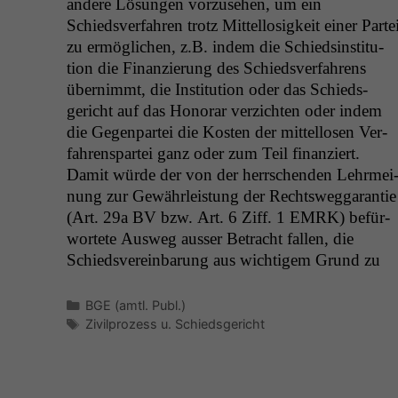
andere Lösun­gen vorzuse­hen, um ein
Schiedsver­fahren trotz Mit­tel­losigkeit ein­er Parte
zu ermöglichen, z.B. indem die Schiedsin­sti­tu­
tion die Finanzierung des Schiedsver­fahrens
übern­immt, die Insti­tu­tion oder das Schieds­
gericht auf das Hon­o­rar verzicht­en oder indem
die Gegen­partei die Kosten der mit­tel­losen Ver­
fahrenspartei ganz oder zum Teil finanziert.
Damit würde der von der herrschen­den Lehrmei
n­ung zur Gewährleis­tung der Rechtsweg­garantie
(Art. 29a
BV
bzw. Art. 6 Ziff. 1
EMRK
) befür­
wortete Ausweg auss­er Betra­cht fall­en, die
Schiedsvere­in­barung aus wichtigem Grund zu
Kategorien
BGE (amtl. Publ.)
Schlagwörter
Zivilprozess u. Schiedsgericht