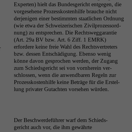
Experten) hielt das Bun­des­gericht ent­ge­gen, die
vorge­se­hene Prozesskosten­hil­fe brauche nicht
der­jeni­gen ein­er bes­timmten staatlichen Ord­nung
(wie etwa der Schweiz­erischen Zivil­prozes­sor­d­
nung) zu entsprechen. Die Rechtsweg­garantie
(Art. 29a
BV
bzw. Art. 6 Ziff. 1
EMRK
)
erfordere keine freie Wahl des Rechtsvertreters
r
bzw. dessen Entschädi­gung. Eben­so wenig
könne davon gesprochen wer­den, der Zugang
zum Schieds­gericht sei von vorn­here­in ver­
schlossen, wenn die anwend­baren Regeln zur
Prozesskosten­hil­fe keine Beträge für die Erstel­
lung pri­vater Gutacht­en vorse­hen würden.
Der Beschw­erde­führer warf dem Schieds­
gericht auch vor, die ihm gewährte