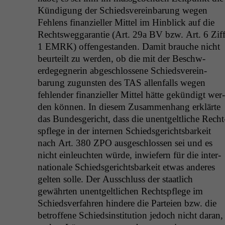
Kündi­gung der Schiedsvere­in­barung wegen
Fehlens finanzieller Mit­tel im Hin­blick auf die
Rechtsweg­garantie (Art. 29a
BV
bzw. Art. 6 Ziff
1
EMRK
) offenge­s­tanden. Damit brauche nicht
beurteilt zu wer­den, ob die mit der Beschw­
erdegeg­ner­in abgeschlossene Schiedsvere­in­
barung zugun­sten des
TAS
allen­falls wegen
fehlen­der finanzieller Mit­tel hätte gekündigt wer­
den kön­nen. In diesem Zusam­men­hang erk­lärte
das Bun­des­gericht, dass die unent­geltliche Recht
spflege in der inter­nen Schieds­gerichts­barkeit
nach Art. 380
ZPO
aus­geschlossen sei und es
nicht ein­leucht­en würde, inwiefern für die inter­
na­tionale Schieds­gerichts­barkeit etwas anderes
gel­ten solle. Der Auss­chluss der staatlich
gewährten unent­geltlichen Recht­spflege im
Schiedsver­fahren hin­dere die Parteien bzw. die
betrof­fene Schiedsin­sti­tu­tion jedoch nicht daran,