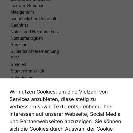
Luxram-Gebäude
Miteigentum
nachehelicher Unterhalt
Nachfrist
Natur- und Heimatschutz
Notzuständigkeit
Revision
Schiedsrichterernennung
SFV
Spanien
Staatenimmunität
Submission
Submissionsrecht
Teilungsklage
Wir nutzen Cookies, um eine Vielzahl von
Venezuela
Services anzubieten, diese stetig zu
VRK
verbessern sowie Texte entsprechend Ihrer
Wiederherstellungsanordnung
Interessen auf unserer Webseite, Social Media
Zivilprozessordnung
und Partnerwebseiten anzuzeigen. Sie können
ZPO
sich die Cookies durch Auswahl der Cookie-
Zustellfiktion