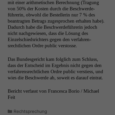
mit ein­er arith­metis­chen Berech­nung (Tra­gung
von 50% der Kosten durch die Beschw­erde­
führerin, obwohl die Bestel­lerin nur 7 % des
beantragten Betrags zuge­sprochen erhal­ten habe).
Dadurch habe die Beschw­erde­führerin jedoch
nicht nachgewiesen, dass die Lösung des
Einzelschied­srichters gegen den ver­fahren­
srechtlichen Ordre pub­lic verstosse.
Das Bun­des­gericht kam fol­glich zum Schluss,
dass der Entscheid im Ergeb­nis nicht gegen den
ver­fahren­srechtlichen Ordre pub­lic ver­stiess, und
wies die Beschw­erde ab, soweit es darauf eintrat.
Bericht ver­fasst von Francesca Borio / Michael
Feit
Kategorien
Rechtsprechung