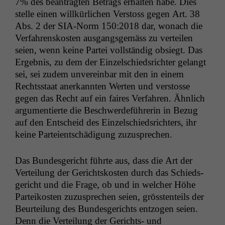
7% des beantragten Betrags erhal­ten habe. Dies
stelle einen willkür­lichen Ver­stoss gegen Art. 38
Abs. 2 der SIA-Norm 150:2018 dar, wonach die
Ver­fahren­skosten aus­gangs­gemäss zu verteilen
seien, wenn keine Partei voll­ständig obsiegt. Das
Ergeb­nis, zu dem der Einzelschied­srichter gelangt
sei, sei zudem unvere­in­bar mit den in einem
Rechtsstaat anerkan­nten Werten und ver­stosse
gegen das Recht auf ein faires Ver­fahren. Ähn­lich
argu­men­tierte die Beschw­erde­führerin in Bezug
auf den Entscheid des Einzelschied­srichters, ihr
keine Parteientschädi­gung zuzusprechen.
Das Bun­des­gericht führte aus, dass die Art der
Verteilung der Gericht­skosten durch das Schieds­
gericht und die Frage, ob und in welch­er Höhe
Parteikosten zuzus­prechen seien, grössten­teils der
Beurteilung des Bun­des­gerichts ent­zo­gen seien.
Denn die Verteilung der Gerichts- und