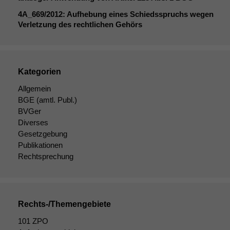
funktionieren.
4A_669
/2012: Aufhebung eines Schiedsspruchs wegen
Verletzung des rechtlichen Gehörs
Marketing
Wir speichern
anonyme Daten ab,
Kategorien
um interne
marketingtechnische
Allgemein
Auswertungen
BGE
(amtl. Publ.)
durchführen zu
BVGer
können. Diese helfen
Diverses
uns, unsere Website
Gesetzgebung
zu verbessern.
Publikationen
Rechtsprechung
Rechts-/Themengebiete
101 ZPO