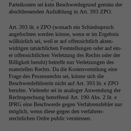
Parteikosten sei kein Beschw­erde­grund gemäss der
abschliessenden Aufzäh­lung in Art. 393
ZPO
.
Art. 393 lit. e
ZPO
(wonach ein Schiedsspruch
ange­focht­en wer­den könne, wenn er im Ergeb­nis
willkür­lich sei, weil er auf offen­sichtlich akten­
widri­gen tat­säch­lichen Fest­stel­lun­gen oder auf ein­
er offen­sichtlichen Ver­let­zung des Rechts oder der
Bil­ligkeit beruht) betr­e­ffe nur Ver­let­zun­gen des
materiellen Rechts. Da die Kosten­verteilung eine
Frage des Prozess­rechts sei, könne sich die
Beschw­erde­führerin nicht auf Art. 393 lit. e
ZPO
berufen. Vielmehr sei in analoger Anwen­dung der
Recht­sprechung betr­e­f­fend Art. 190 Abs. 2 lit. e
IPRG
eine Beschw­erde gegen Ver­fahrens­fehler nur
möglich, wenn diese gegen den ver­fahren­
srechtlichen Ordre pub­lic verstiessen.