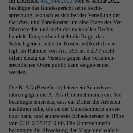
Im Entscheid
4A_544
/2021
vom 6. Jan­u­ar 2022
bestätigte das Bun­des­gericht seine Recht­
sprechung, wonach es sich bei der Verteilung der
Gerichts- und Parteikosten um eine Frage des Ver­
fahren­srechts und nicht des materiellen Rechts
han­delt. Entsprechend ste­ht die Rüge, das
Schieds­gericht habe die Kosten willkür­lich ver­
legt, im Rah­men von Art. 393 lit. e
ZPO
nicht
offen; einzig ein Ver­stoss gegen den ver­fahren­
srechtlichen Ordre pub­lic kann eingewen­det
werden.
Die B.
AG
(Bestel­lerin) leit­ete ein Schiedsver­
fahren gegen die A.
AG
(Unternehmerin) ein. Sie
beantragte ein­er­seits, dass ein Drit­ter die Arbeit­en
aus­führen solle, die sie der Unternehmerin anver­
traut hat­te, und ander­er­seits Schaden­er­satz in Höhe
von
CHF
2’351’210.60. Die Unternehmerin
beantragte die Abweisung der Klage und widerk­