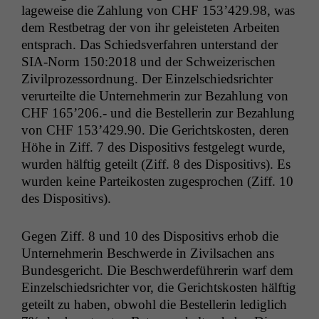
lageweise die Zahlung von
CHF
153’429.98, was
dem Rest­be­trag der von ihr geleis­teten Arbeit­en
entsprach. Das Schiedsver­fahren unter­stand der
SIA-Norm 150:2018 und der Schweiz­erischen
Zivil­prozes­sor­d­nung. Der Einzelschied­srichter
verurteilte die Unternehmerin zur Bezahlung von
CHF
165’206.- und die Bestel­lerin zur Bezahlung
von
CHF
153’429.90. Die Gericht­skosten, deren
Höhe in Ziff. 7 des Dis­pos­i­tivs fest­gelegt wurde,
wur­den hälftig geteilt (Ziff. 8 des Dis­pos­i­tivs). Es
wur­den keine Parteikosten zuge­sprochen (Ziff. 10
des Dispositivs).
Gegen Ziff. 8 und 10 des Dis­pos­i­tivs erhob die
Unternehmerin Beschw­erde in Zivil­sachen ans
Bun­des­gericht. Die Beschw­erde­führerin warf dem
Einzelschied­srichter vor, die Gericht­skosten hälftig
geteilt zu haben, obwohl die Bestel­lerin lediglich