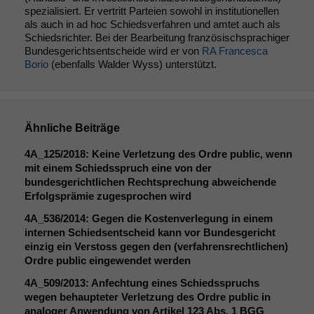
Statistiken
spezialisiert. Er vertritt Parteien sowohl in institutionellen
als auch in ad hoc Schiedsverfahren und amtet auch als
Um unsere
Schiedsrichter. Bei der Bearbeitung französischsprachiger
Website zu
Bundesgerichtsentscheide wird er von
RA Francesca
verbessern,
Borio
(ebenfalls Walder Wyss) unterstützt.
zeichnen
wir
anonyme
statistische
Daten auf.
Ähnliche Beiträge
4A_125
/2018: Keine Verletzung des Ordre public, wenn
mit einem Schiedsspruch eine von der
Funktionalität
bundesgerichtlichen Rechtsprechung abweichende
Einige
Erfolgsprämie zugesprochen wird
Funktionen auf
dieser Website
4A_536
/2014: Gegen die Kostenverlegung in einem
sind optional.
internen Schiedsentscheid kann vor Bundesgericht
Wenn Sie
einzig ein Verstoss gegen den (verfahrensrechtlichen)
diese Option
Ordre public eingewendet werden
deaktivieren,
4A_509
/2013: Anfechtung eines Schiedsspruchs
kann die
wegen behaupteter Verletzung des Ordre public in
Website nicht
analoger Anwendung von Artikel 123 Abs. 1
BGG
zu 100%