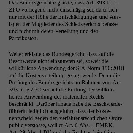
Das Bun­des­gericht ergänzte, dass Art. 393 lit. f.
ZPO
vor­liegend nicht ein­schlägig sei, da er sich
nur mit der Höhe der Entschädi­gun­gen und Aus­
la­gen der Mit­glieder des Schieds­gerichts befasse
und nicht mit deren Verteilung und den
Parteikosten.
Weit­er erk­lärte das Bun­des­gericht, dass auf die
Beschw­erde nicht einzutreten sei, soweit die
willkür­liche Anwen­dung der SIA-Norm 150:2018
auf die Kosten­verteilung gerügt werde. Denn die
Prü­fung des Bun­des­gerichts im Rah­men von Art.
393 lit. e
ZPO
sei auf die Prü­fung der willkür­
lichen Anwen­dung des materiellen Rechts
beschränkt. Darüber hin­aus habe die Beschw­erde­
führerin lediglich aus­ge­führt, dass der Koste­
nentscheid gegen den ver­fahren­srechtlichen Ordre
pub­lic ver­stosse, weil er Art. 6 Abs. 1
EMRK
,
Art. 29 Abs. 1
BV
und das Recht auf ein faires