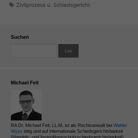
Schlagwörter
Zivilprozess u. Schiedsgericht
Suchen
Notwendige
Cookies
Diese
Cookies sind
nicht
Michael Feit
optional, es
braucht sie,
damit die
Website
korrekt
angezeigt
werden kann.
RA Dr. Michael Feit, LL.M, ist als Rechtsanwalt bei
Walder
Wyss
tätig und auf internationale Schiedsgerichtsbarkeit
(Handels- und Investitionsschutzschiedsgerichtsbarkeit)