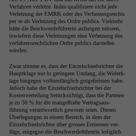
Ver­fahren ver­let­ze. Indes qual­i­fiziere nicht jede
Ver­let­zung der
EMRK
oder des Ver­fas­sungsrechts
per se als Ver­let­zung des Ordre publics. Vielmehr
hätte die Beschw­erde­führerin aufzeigen müssen,
inwiefern diese Ver­let­zun­gen eine Ver­let­zung des
ver­fahren­srechtlichen Ordre publics darstellen
würden.
Zwar stimme es, dass der Einzelschied­srichter die
Haup­tk­lage nur in geringem Umfang, die Widerk­
lage hinge­gen vol­lum­fänglich gut­ge­heis­sen habe.
Jedoch habe der Einzelschied­srichter bei der
Kosten­verteilung berück­sichtigt, dass die Parteien
je zu 50 % für die man­gel­hafte Ver­tragsaus­
führung ver­ant­wortlich gewe­sen seien. Diesen
Über­legun­gen in einem Bere­ich, in dem der
Einzelschied­srichter über gross­es Ermessen ver­
füge, ent­geg­ne die Beschw­erde­führerin lediglich