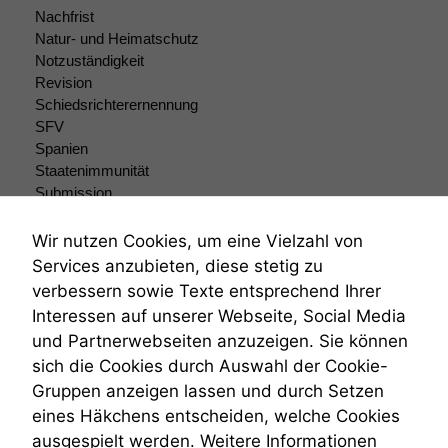
Nachfrist
Natur- und Heimatschutz
Notzuständigkeit
Revision
Schiedsrichterernennung
SFV
Spanien
Staatenimmunität
Submission
Submissionsrecht
Teilungsklage
Wir nutzen Cookies, um eine Vielzahl von
Venezuela
Services anzubieten, diese stetig zu
VRK
verbessern sowie Texte entsprechend Ihrer
Wiederherstellungsanordnung
Interessen auf unserer Webseite, Social Media
Zivilprozessordnung
und Partnerwebseiten anzuzeigen. Sie können
ZPO
sich die Cookies durch Auswahl der Cookie-
Zustellfiktion
Gruppen anzeigen lassen und durch Setzen
Zuständigkeit
Öffentliches Personalrecht
eines Häkchens entscheiden, welche Cookies
Öffentlichkeitsprinzip
ausgespielt werden. Weitere Informationen