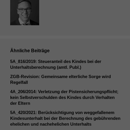
Um unsere
Website zu
verbessern,
zeichnen
wir
anonyme
statistische
Daten auf.
Ähnliche Beiträge
Funktionalität
5A_816
/2019: Steueranteil des Kindes bei der
Einige
Unterhaltsberechnung (amtl. Publ.)
Funktionen auf
ZGB-Revision: Gemeinsame elterliche Sorge wird
dieser Website
Regelfall
sind optional.
Wenn Sie
4A_206
/2014: Verletzung der Pistensicherungspflicht;
diese Option
kein Selbstverschulden des Kindes durch Verhalten
deaktivieren,
der Eltern
kann die
5A_420
/2021: Berücksichtigung von weggefallenem
Website nicht
Kindesunterhalt bei der Berechnung des gebührenden
zu 100%
ehelichen und nachehelichen Unterhalts
funktionieren.