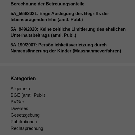
Daten auf.
Berechnung der Betreuungsanteile
5A_568
/2021: Enge Auslegung des Begriffs der
lebensprägenden Ehe (amtl. Publ.)
Funktionalität
5A_849
/2020: Keine zeitliche Limitierung des ehelichen
Einige
Unterhaltsbeitrags (amtl. Publ.)
Funktionen auf
dieser Website
5A
.190/2007: Persönlichkeitsverletzung durch
sind optional.
Namensänderung der Kinder (Massnahmeverfahren)
Wenn Sie
diese Option
deaktivieren,
kann die
Kategorien
Website nicht
zu 100%
Allgemein
funktionieren.
BGE
(amtl. Publ.)
BVGer
Diverses
Marketing
Gesetzgebung
Wir speichern
Publikationen
anonyme Daten ab,
Rechtsprechung
um interne