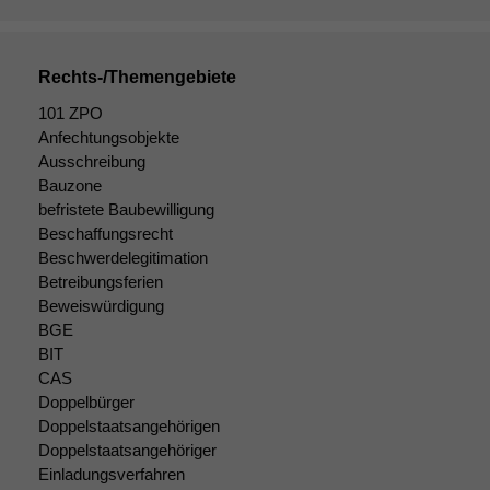
marketingtechnische
Auswertungen
durchführen zu
können. Diese helfen
Rechts-/Themengebiete
uns, unsere Website
zu verbessern.
101 ZPO
Anfechtungsobjekte
Ausschreibung
Bauzone
befristete Baubewilligung
Beschaffungsrecht
Beschwerdelegitimation
Betreibungsferien
Beweiswürdigung
BGE
BIT
CAS
Doppelbürger
Doppelstaatsangehörigen
Doppelstaatsangehöriger
Einladungsverfahren