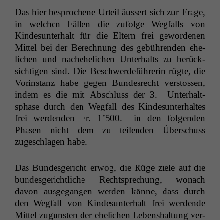
Das hier besproch­ene Urteil äussert sich zur Frage,
in welchen Fällen die zufolge Weg­falls von
Kindesun­ter­halt für die Eltern frei gewor­de­nen
Mit­tel bei der Berech­nung des gebühren­den ehe­
lichen und nachehe­lichen Unter­halts zu berück­
sichti­gen sind. Die Beschw­erde­führerin rügte, die
Vorin­stanz habe gegen Bun­desrecht ver­stossen,
indem es die mit Abschluss der 3. Unter­halt­
sphase durch den Weg­fall des Kindesun­ter­haltes
frei wer­den­den Fr.
1’500.– in den fol­gen­den
Phasen nicht dem zu teilen­den Über­schuss
zugeschla­gen habe.
Das Bun­des­gericht erwog, die Rüge ziele auf die
bun­des­gerichtliche Recht­sprechung, wonach
davon aus­ge­gan­gen wer­den könne, dass durch
den Weg­fall von Kindesun­ter­halt frei wer­dende
Mit­tel zugun­sten der ehe­lichen Leben­shal­tung ver­