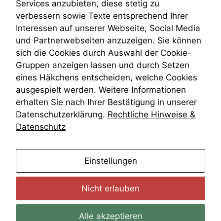
Services anzubieten, diese stetig zu
VRK
verbessern sowie Texte entsprechend Ihrer
Wiederherstellungsanordnung
Interessen auf unserer Webseite, Social Media
Zivilprozessordnung
und Partnerwebseiten anzuzeigen. Sie können
ZPO
sich die Cookies durch Auswahl der Cookie-
Zustellfiktion
Gruppen anzeigen lassen und durch Setzen
Zuständigkeit
Öffentliches Personalrecht
eines Häkchens entscheiden, welche Cookies
Öffentlichkeitsprinzip
ausgespielt werden. Weitere Informationen
erhalten Sie nach Ihrer Bestätigung in unserer
Datenschutzerklärung.
Rechtliche Hinweise &
Datenschutz
anmelden
Einstellungen
Nicht erlauben
Alle akzeptieren