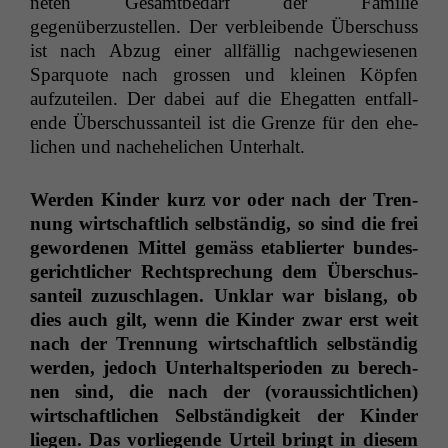
neten Gesamtbe­darf der Fam­i­lie
gegenüberzustellen. Der verbleibende Über­schuss
ist nach Abzug ein­er allfäl­lig nachgewiese­nen
Spar­quote nach grossen und kleinen Köpfen
aufzuteilen. Der dabei auf die Ehe­gat­ten ent­fal­l­
ende Über­schus­san­teil ist die Gren­ze für den ehe­
lichen und nachehe­lichen Unterhalt.
Wer­den Kinder kurz vor oder nach der Tren­
nung wirtschaftlich selb­ständig, so sind die frei
gewor­de­nen Mit­tel gemäss etabliert­er bun­des­
gerichtlich­er Recht­sprechung dem Über­schus­
san­teil zuzuschla­gen. Unklar war bis­lang, ob
dies auch gilt, wenn die Kinder zwar erst weit
nach der Tren­nung wirtschaftlich selb­ständig
wer­den, jedoch Unter­haltspe­ri­o­den zu berech­
nen sind, die nach der (voraus­sichtlichen)
wirtschaftlichen Selb­ständigkeit der Kinder
liegen. Das vor­liegende Urteil bringt in diesem