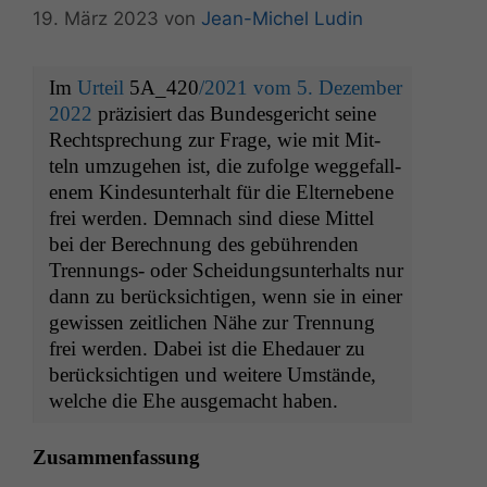
19. März 2023
von
Jean-Michel Ludin
Im
Urteil
5A_420
/2021 vom 5. Dezem­ber
2022
präzisiert das Bun­des­gericht seine
Recht­sprechung zur Frage, wie mit Mit­
teln umzuge­hen ist, die zufolge wegge­fal­l­
en­em Kindesun­ter­halt für die Elternebene
frei wer­den. Dem­nach sind diese Mit­tel
bei der Berech­nung des gebühren­den
Tren­nungs- oder Schei­dung­sun­ter­halts nur
dann zu berück­sichti­gen, wenn sie in ein­er
gewis­sen zeitlichen Nähe zur Tren­nung
frei wer­den. Dabei ist die Ehedauer zu
berück­sichti­gen und weit­ere Umstände,
welche die Ehe aus­gemacht haben.
Zusam­men­fas­sung