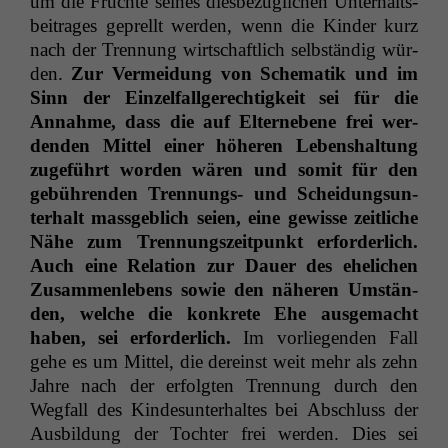
um die Früchte seines dies­bezüglichen Unter­halts­
beitrages geprellt wer­den, wenn die Kinder kurz
nach der Tren­nung wirtschaftlich selb­ständig wür­
den.
Zur Ver­mei­dung von Schematik und im
Sinn der Einzelfall­gerechtigkeit sei für die
Annahme, dass die auf Elternebene frei wer­
den­den Mit­tel ein­er höheren Leben­shal­tung
zuge­führt wor­den wären und somit für den
gebühren­den Tren­nungs- und Schei­dung­sun­
ter­halt mass­ge­blich seien, eine gewisse zeitliche
Nähe zum Tren­nungszeit­punkt erforder­lich.
Auch eine Rela­tion zur Dauer des ehe­lichen
Zusam­men­lebens sowie den näheren Umstän­
den, welche die konkrete Ehe aus­gemacht
haben, sei erforder­lich.
Im vor­liegen­den Fall
gehe es um Mit­tel, die dere­inst weit mehr als zehn
Jahre nach der erfol­gten Tren­nung durch den
Weg­fall des Kindesun­ter­haltes bei Abschluss der
Aus­bil­dung der Tochter frei wer­den. Dies sei