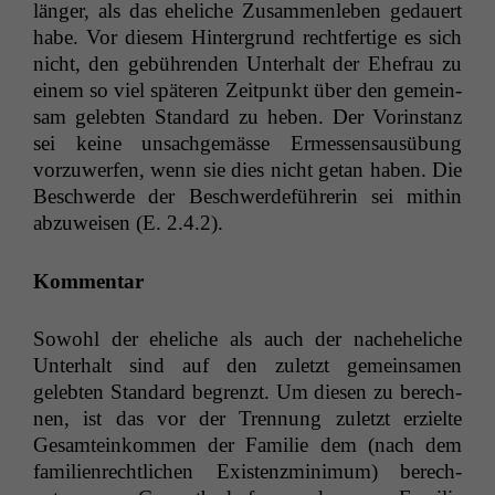
länger, als das ehe­liche Zusam­men­leben gedauert
habe. Vor diesem Hin­ter­grund recht­fer­tige es sich
nicht, den gebühren­den Unter­halt der Ehe­frau zu
einem so viel späteren Zeit­punkt über den gemein­
sam gelebten Stan­dard zu heben. Der Vorin­stanz
sei keine unsachgemässe Ermessen­sausübung
vorzuw­er­fen, wenn sie dies nicht getan haben. Die
Beschw­erde der Beschw­erde­führerin sei mithin
abzuweisen (E. 2.4.2).
Kom­men­tar
Sowohl der ehe­liche als auch der nachehe­liche
Unter­halt sind auf den zulet­zt gemein­samen
gelebten Stan­dard begren­zt. Um diesen zu berech­
nen, ist das vor der Tren­nung zulet­zt erzielte
Gesamteinkom­men der Fam­i­lie dem (nach dem
fam­i­lien­rechtlichen Exis­tenzmin­i­mum) berech­