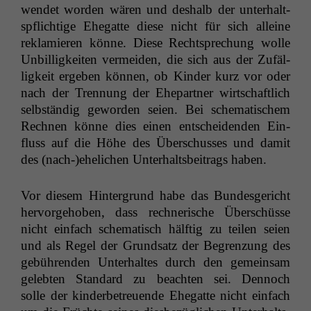
wen­det wor­den wären und deshalb der unter­halt­
spflichtige Ehe­gat­te diese nicht für sich alleine
reklamieren könne. Diese Recht­sprechung wolle
Unbil­ligkeit­en ver­mei­den, die sich aus der Zufäl­
ligkeit ergeben kön­nen, ob Kinder kurz vor oder
nach der Tren­nung der Ehep­art­ner wirtschaftlich
selb­ständig gewor­den seien. Bei schema­tis­chem
Rech­nen könne dies einen entschei­den­den Ein­
fluss auf die Höhe des Über­schuss­es und damit
des
(nach-)
ehe­lichen Unter­halts­beitrags haben.
Vor diesem Hin­ter­grund habe das Bun­des­gericht
her­vorge­hoben, dass rech­ner­ische Über­schüsse
nicht ein­fach schema­tisch hälftig zu teilen seien
und als Regel der Grund­satz der Begren­zung des
gebühren­den Unter­haltes durch den gemein­sam
gelebten Stan­dard zu beacht­en sei. Den­noch
solle der kinder­be­treuende Ehe­gat­te nicht ein­fach