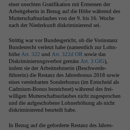
ein­er unecht­en Grat­i­fika­tion mit Ermessen der
Arbeit­ge­berin in Bezug auf die Höhe während des
Mut­ter­schaft­surlaubes von der 9. bis 16. Woche
nach der Niederkun­ft diskri­m­inierend sei.
Strit­tig war vor Bun­des­gericht, ob die Vorin­stanz
Bun­desrecht ver­let­zt habe (namentlich zur Lohn­
höhe
Art. 322
und
Art. 322d
OR
sowie das
Diskri­m­inierungsver­bot gemäss
Art. 3 GlG
),
indem sie der Arbeit­nehmerin (Beschw­erde­
führerin) die Restanz des Jahres­bonus 2018 sowie
eines vere­in­barten Son­der­bonus (im Entscheid als
Cad­mi­um-Bonus beze­ich­net) während des frei­
willi­gen Mut­ter­schaft­surlaubes nicht zuge­sprochen
und die aufgeschobene Lohn­er­höhung als nicht
diskri­m­inierend beurteilt habe.
In Bezug auf die geforderte Restanz des Jahres­