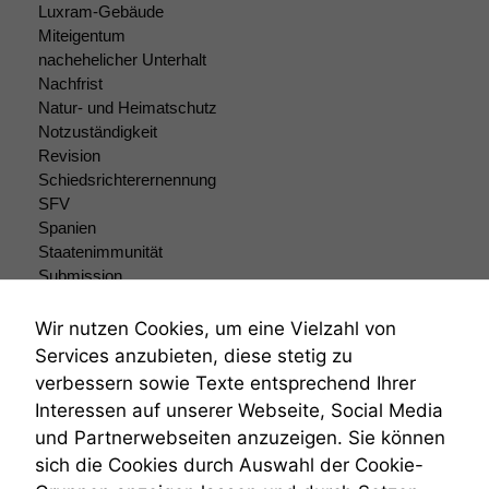
Luxram-Gebäude
Miteigentum
nachehelicher Unterhalt
Nachfrist
Natur- und Heimatschutz
Notzuständigkeit
Revision
Schiedsrichterernennung
SFV
Spanien
Staatenimmunität
Submission
Submissionsrecht
Teilungsklage
Wir nutzen Cookies, um eine Vielzahl von
Venezuela
Services anzubieten, diese stetig zu
VRK
verbessern sowie Texte entsprechend Ihrer
Wiederherstellungsanordnung
Interessen auf unserer Webseite, Social Media
Zivilprozessordnung
und Partnerwebseiten anzuzeigen. Sie können
ZPO
sich die Cookies durch Auswahl der Cookie-
Zustellfiktion