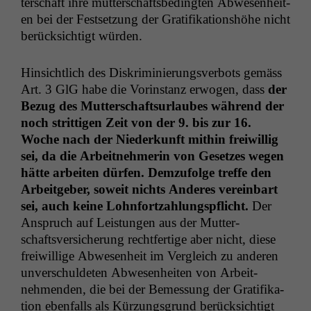
ter­schaft ihre mut­ter­schafts­be­d­ingten Abwe­sen­heit­
en bei der Fest­set­zung der Grat­i­fika­tion­shöhe nicht
berück­sichtigt würden.
Hin­sichtlich des Diskri­m­inierungsver­bots gemäss
Art. 3 GlG habe die Vorin­stanz erwogen, dass
der
Bezug des Mut­ter­schaft­surlaubes während der
noch strit­ti­gen Zeit von der 9. bis zur 16.
Woche nach der Niederkun­ft mithin frei­willig
sei, da die Arbeit­nehmerin von Geset­zes wegen
hätte arbeit­en dür­fen. Demzu­folge tre­ffe den
Arbeit­ge­ber, soweit nichts Anderes vere­in­bart
sei, auch keine Lohn­fortzahlungspflicht.
Der
Anspruch auf Leis­tun­gen aus der Mut­ter­
schaftsver­sicherung recht­fer­tige aber nicht, diese
frei­willige Abwe­sen­heit im Ver­gle­ich zu anderen
unver­schulde­ten Abwe­sen­heit­en von Arbeit­
nehmenden, die bei der Bemes­sung der Grat­i­fika­
tion eben­falls als Kürzungs­grund berück­sichtigt