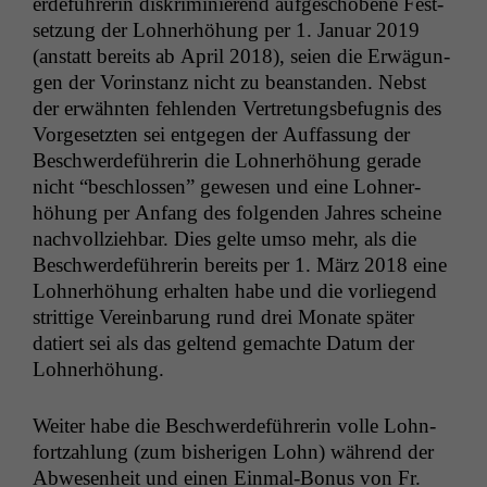
erde­führerin diskri­m­inierend aufgeschobene Fest­
set­zung der Lohn­er­höhung per 1. Jan­u­ar 2019
(anstatt bere­its ab April 2018), seien die Erwä­gun­
gen der Vorin­stanz nicht zu bean­standen. Neb­st
der erwäh­n­ten fehlen­den Vertre­tungs­befug­nis des
Vorge­set­zten sei ent­ge­gen der Auf­fas­sung der
Beschw­erde­führerin die Lohn­er­höhung ger­ade
nicht “beschlossen” gewe­sen und eine Lohn­er­
höhung per Anfang des fol­gen­den Jahres scheine
nachvol­lziehbar. Dies gelte umso mehr, als die
Beschw­erde­führerin bere­its per 1. März 2018 eine
Lohn­er­höhung erhal­ten habe und die vor­liegend
strit­tige Vere­in­barung rund drei Monate später
datiert sei als das gel­tend gemachte Datum der
Lohnerhöhung.
Weit­er habe die Beschw­erde­führerin volle Lohn­
Notwendige
Cookies
fortzahlung (zum bish­eri­gen Lohn) während der
Diese
Abwe­sen­heit und einen Ein­mal-Bonus von Fr.