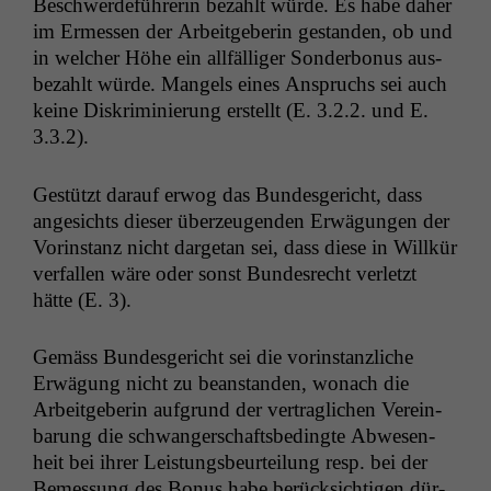
Beschw­erde­führerin bezahlt würde. Es habe daher
im Ermessen der Arbeit­ge­berin ges­tanden, ob und
in welch­er Höhe ein allfäl­liger Son­der­bonus aus­
bezahlt würde. Man­gels eines Anspruchs sei auch
keine Diskri­m­inierung erstellt (E. 3.2.2. und E.
3.3.2).
Gestützt darauf erwog das Bun­des­gericht, dass
angesichts dieser überzeu­gen­den Erwä­gun­gen der
Vorin­stanz nicht dar­ge­tan sei, dass diese in Willkür
ver­fall­en wäre oder son­st Bun­desrecht ver­let­zt
hätte (E. 3).
Gemäss Bun­des­gericht sei die vorin­stan­zliche
Erwä­gung nicht zu bean­standen, wonach die
Arbeit­ge­berin auf­grund der ver­traglichen Vere­in­
barung die schwanger­schafts­be­d­ingte Abwe­sen­
heit bei ihrer Leis­tungs­beurteilung resp. bei der
Bemes­sung des Bonus habe berück­sichti­gen dür­