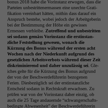
bonus 2018 habe die Vorin­stanz erwogen, dass die
Parteien unbe­strit­ten­er­massen eine unechte Grat­i­
fika­tion vere­in­bart hät­ten, mithin dass darauf ein
Anspruch beste­he, wobei jedoch der Arbeit­ge­berin
bei der Bes­tim­mung der Höhe ein gewiss­es
Ermessen verbleibe.
Zutr­e­f­fend und unbe­strit­ten
sei sodann gemäss Vorin­stanz die erstin­stan­
zliche Fest­stel­lung gewe­sen, wonach die
Kürzung des Bonus während der ersten acht
Wochen nach der Niederkun­ft auf­grund des
geset­zlichen Arbeitsver­bots während dieser Zeit
diskri­m­inierend und daher unzuläs­sig sei
. Gle­
ich­es gelte für die Kürzung des Bonus auf­grund
der von der Beschw­erde­führerin bezo­ge­nen
Ferien. Dies­bezüglich sei der erstin­stan­zliche
Entscheid sodann in Recht­skraft erwach­sen. Zu
prüfen war von der Vorin­stanz daher einzig, ob
auch die 25 Tage andauernde “schwanger­schafts­
be­d­ingte Abwe­sen­heit” der Beschw­erde­führerin