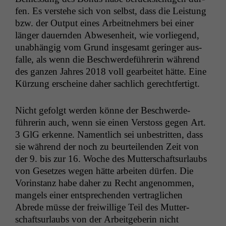
fen. Es ver­ste­he sich von selb­st, dass die Leis­tung
bzw. der Out­put eines Arbeit­nehmers bei ein­er
länger dauern­den Abwe­sen­heit, wie vor­liegend,
unab­hängig vom Grund ins­ge­samt geringer aus­
falle, als wenn die Beschw­erde­führerin während
des ganzen Jahres 2018 voll gear­beit­et hätte. Eine
Kürzung erscheine daher sach­lich gerechtfertigt.
Nicht gefol­gt wer­den könne der Beschw­erde­
führerin auch, wenn sie einen Ver­stoss gegen Art.
3 GlG erkenne. Namentlich sei unbe­strit­ten, dass
sie während der noch zu beurteilen­den Zeit von
der 9. bis zur 16. Woche des Mut­ter­schaft­surlaubs
von Geset­zes wegen hätte arbeit­en dür­fen. Die
Vorin­stanz habe daher zu Recht angenom­men,
man­gels ein­er entsprechen­den ver­traglichen
Abrede müsse der frei­willige Teil des Mut­ter­
schaft­surlaubs von der Arbeit­ge­berin nicht