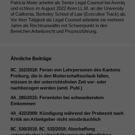
Patricia Meier arbeitet als Senior Legal Counsel bei Aveniq
uns, unsere Website
und schloss im August 2022 ihren LL.M. an der University
zu verbessern.
of California, Berkeley School of Law (Executive Track) ab.
Vor ihrer Tätigkeit als Legal Counsel arbeitete sie mehrere
Jahre als Rechtsanwältin mit Schwerpunkt in den
Bereichen Arbeitsrecht und Prozessführung.
Ähnliche Beiträge
8C_162
/2018: Ferien von Lehrpersonen des Kantons
Freiburg, die in den Mutterschaftsurlaub fallen,
müssen in der unterrichtsfreien Zeit vor- oder
nachbezogen werden (amtl. Publ.)
4A_285
/2015: Ferienlohn bei schwankendem
Einkommen
4A_432
/2009: Kündigung während der Probezeit nach
Kritik am Arbeitgeber nicht missbräuchlich
8C_530
/2018,
8C_532
/2018: Abschaffung
automatischer Lohnerhöhungen im öffentlichen