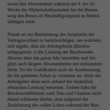
sowie ihre Abwe­sen­heit während der 9. bis 16.
Woche des Mut­ter­schaft­surlaubes bei der Bemes­
sung des Bonus als Beschäf­ti­gungszeit zu berück­
sichti­gen seien.
Primär sei zur Bes­tim­mung des Anspruchs der
Ver­tragswort­laut zu berück­sichti­gen, aus welchem
sich ergebe, dass die Arbeit­ge­berin (Beschw­
erdegeg­ner­in 1) die Leis­tung der Beschw­erde­
führerin über das ganze Jahr beurteilen und fol­
glich auch län­gere Abwe­sen­heit­en mit ein­beziehen
dürfe. Da die Grat­i­fika­tion auch als Anerken­nung
für die geleis­tete Arbeit zu ver­ste­hen sei, dürfe der
Arbeit­ge­ber diese auch anhand der tat­säch­lich
erbracht­en Leis­tung bemessen. Zudem habe die
Beschw­erde­führerin nach Treu und Glauben nicht
darauf schliessen dür­fen, dass auf­grund der
Zusicherung des vollen Lohns während der Mut­