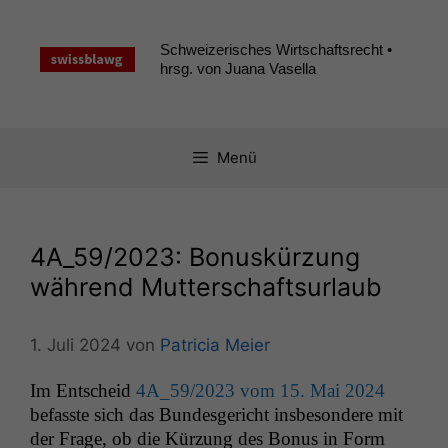
Zum
Inhalt
Schweizerisches Wirtschaftsrecht •
springen
hrsg. von Juana Vasella
Menü
4A_59
/2023: Bonuskürzung
während Mutterschaftsurlaub
1. Juli 2024
von
Patricia Meier
Im Entscheid
4A_59
/2023 vom 15. Mai 2024
befasste sich das Bun­des­gericht ins­beson­dere mit
der Frage, ob die Kürzung des Bonus in Form