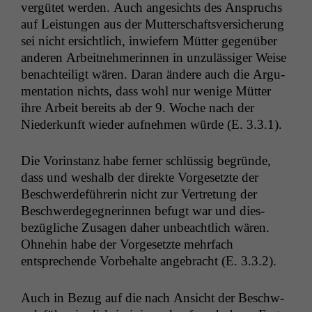
vergütet wer­den. Auch angesichts des Anspruchs
auf Leis­tun­gen aus der Mut­ter­schaftsver­sicherung
sei nicht ersichtlich, inwiefern Müt­ter gegenüber
anderen Arbeit­nehmerin­nen in unzuläs­siger Weise
benachteiligt wären. Daran ändere auch die Argu­
men­ta­tion nichts, dass wohl nur wenige Müt­ter
ihre Arbeit bere­its ab der 9. Woche nach der
Niederkun­ft wieder aufnehmen würde (E. 3.3.1).
Die Vorin­stanz habe fern­er schlüs­sig begründe,
dass und weshalb der direk­te Vorge­set­zte der
Beschw­erde­führerin nicht zur Vertre­tung der
Beschw­erdegeg­ner­in­nen befugt war und dies­
bezügliche Zusagen daher unbeachtlich wären.
Ohne­hin habe der Vorge­set­zte mehrfach
entsprechende Vor­be­halte ange­bracht (E. 3.3.2).
Auch in Bezug auf die nach Ansicht der Beschw­