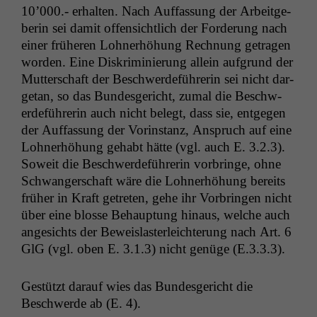
Cookies sind
10’000.- erhal­ten. Nach Auf­fas­sung der Arbeit­ge­
nicht
berin sei damit offen­sichtlich der Forderung nach
optional, es
ein­er früheren Lohn­er­höhung Rech­nung getra­gen
braucht sie,
wor­den. Eine Diskri­m­inierung allein auf­grund der
damit die
Website
Mut­ter­schaft der Beschw­erde­führerin sei nicht dar­
korrekt
ge­tan, so das Bun­des­gericht, zumal die Beschw­
angezeigt
erde­führerin auch nicht belegt, dass sie, ent­ge­gen
werden kann.
der Auf­fas­sung der Vorin­stanz, Anspruch auf eine
Lohn­er­höhung gehabt hätte (vgl. auch E. 3.2.3).
Soweit die Beschw­erde­führerin vor­bringe, ohne
Statistiken
Schwanger­schaft wäre die Lohn­er­höhung bere­its
Um unsere
Website zu
früher in Kraft getreten, gehe ihr Vor­brin­gen nicht
verbessern,
über eine blosse Behaup­tung hin­aus, welche auch
zeichnen
angesichts der Beweis­laster­le­ichterung nach Art. 6
wir
GlG (vgl. oben E. 3.1.3) nicht genüge (E.3.3.3).
anonyme
statistische
Daten auf.
Gestützt darauf wies das Bun­des­gericht die
Beschw­erde ab (E. 4).