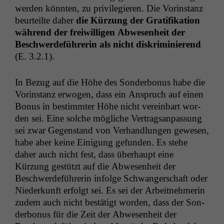
wer­den kön­nten, zu priv­i­legieren. Die Vorin­stanz
beurteilte daher
die Kürzung der Grat­i­fika­tion
während der frei­willi­gen Abwe­sen­heit der
Beschw­erde­führerin als nicht diskri­m­inierend
(E. 3.2.1).
In Bezug auf die Höhe des Son­der­bonus habe die
Vorin­stanz erwogen, dass ein Anspruch auf einen
Bonus in bes­timmter Höhe nicht vere­in­bart wor­
den sei. Eine solche mögliche Ver­tragsan­pas­sung
sei zwar Gegen­stand von Ver­hand­lun­gen gewe­sen,
habe aber keine Eini­gung gefun­den. Es ste­he
daher auch nicht fest, dass über­haupt eine
Kürzung gestützt auf die Abwe­sen­heit der
Beschw­erde­führerin infolge Schwanger­schaft oder
Niederkun­ft erfol­gt sei. Es sei der Arbeit­nehmerin
zudem auch nicht bestätigt wor­den, dass der Son­
der­bonus für die Zeit der Abwe­sen­heit der