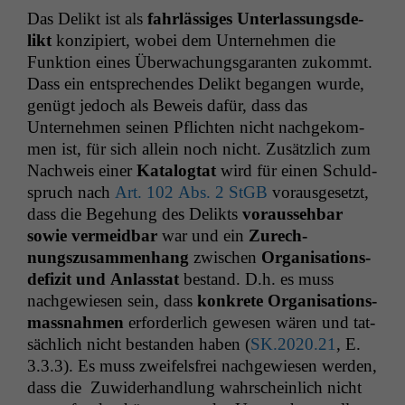
Das Delikt ist als
fahrläs­siges Unter­las­sungs­de­
likt
konzip­iert, wobei dem Unternehmen die
Funk­tion eines Überwachungs­garan­ten zukommt.
Dass ein entsprechen­des Delikt began­gen wurde,
genügt jedoch als Beweis dafür, dass das
Unternehmen seinen Pflicht­en nicht nachgekom­
men ist, für sich allein noch nicht. Zusät­zlich zum
Nach­weis ein­er
Kat­a­log­tat
wird für einen Schuld­
spruch nach
Art. 102 Abs. 2 StGB
voraus­ge­set­zt,
dass die Bege­hung des Delik­ts
vorausse­hbar
sowie ver­mei­d­bar
war und ein
Zurech­
nungszusam­men­hang
zwis­chen
Organ­i­sa­tions­
de­fiz­it und Anlas­stat
bestand. D.h. es muss
nachgewiesen sein, dass
konkrete Organ­i­sa­tion­s­
mass­nah­men
erforder­lich gewe­sen wären und tat­
säch­lich nicht bestanden haben (
SK
.2020.21
, E.
3.3.3). Es muss zweifels­frei nachgewiesen wer­den,
dass die
Zuwider­hand­lung wahrschein­lich nicht