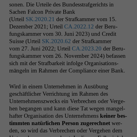
so­n­en. Die Urteile des Bun­desstrafgerichts in
Sachen Fal­con Pri­vate Bank
(Urteil
SK
.2020.21
der Strafkam­mer vom 15.
Dezem­ber 2021; Urteil
CA
.2022.12
der Beru­
fungskam­mer vom 30. Juni 2023) und Cred­it
Suisse (Urteil
SK
.2020.62
der Strafkam­mer
vom 27. Juni 2022; Urteil
CA
.2023.20
der Beru­
fungskam­mer vom 26. Novem­ber 2024) befassen
sich mit der Straf­barkeit infolge Organ­i­sa­tion­s­
män­geln im Rah­men der Com­pli­ance ein­er Bank.
Wird in einem Unternehmen in Ausübung
geschäftlich­er Ver­rich­tung im Rah­men des
Unternehmen­szwecks ein Ver­brechen oder Verge­
hen began­gen und kann diese Tat wegen man­gel­
hafter Organ­i­sa­tion des Unternehmens
kein­er bes­
timmten natür­lichen Per­son zugerech­net
wer­
den, so wird das Ver­brechen oder Verge­hen dem