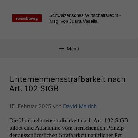
Zum
Inhalt
Schweizerisches Wirtschaftsrecht •
springen
hrsg. von Juana Vasella
Menü
Unternehmensstrafbarkeit nach
Art. 102 StGB
15. Februar 2025
von
David Meirich
Die Unternehmensstraf­barkeit nach Art. 102 StGB
bildet eine Aus­nahme vom herrschen­den Prinzip
der auss­chliesslichen Straf­barkeit natür­lich­er Per­