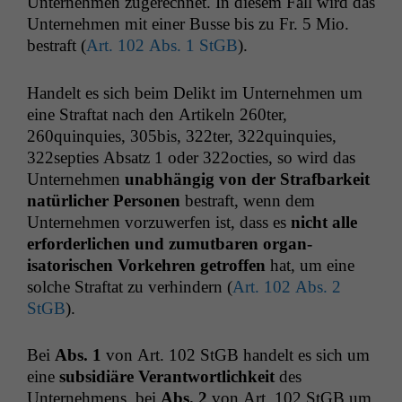
Unternehmen zugerech­net. In diesem Fall wird das
Unternehmen mit ein­er Busse bis zu Fr. 5 Mio.
bestraft (
Art. 102 Abs. 1 StGB
).
Han­delt es sich beim Delikt im Unternehmen um
eine Straftat nach den Artikeln 260ter,
260quinquies, 305bis, 322ter, 322quinquies,
322septies Absatz 1 oder 322octies, so wird das
Unternehmen
unab­hängig von der Straf­barkeit
natür­lich­er Per­so­n­en
bestraft, wenn dem
Unternehmen vorzuw­er­fen ist, dass es
nicht alle
erforder­lichen und zumut­baren organ­
isatorischen Vorkehren getrof­fen
hat, um eine
solche Straftat zu ver­hin­dern (
Art. 102 Abs. 2
StGB
).
Bei
Abs. 1
von Art. 102 StGB han­delt es sich um
eine
sub­sidiäre Ver­ant­wortlichkeit
des
Unternehmens, bei
Abs. 2
von Art. 102 StGB um