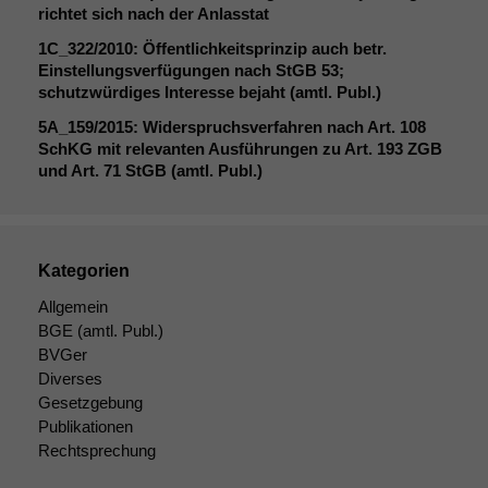
kann die
richtet sich nach der Anlasstat
Website nicht
1C_322
/2010: Öffentlichkeitsprinzip auch betr.
zu 100%
Einstellungsverfügungen nach StGB 53;
funktionieren.
schutzwürdiges Interesse bejaht (amtl. Publ.)
5A_159
/2015: Widerspruchsverfahren nach Art. 108
SchKG mit relevanten Ausführungen zu Art. 193
ZGB
Marketing
und Art. 71 StGB (amtl. Publ.)
Wir speichern
anonyme Daten ab,
um interne
marketingtechnische
Auswertungen
Kategorien
durchführen zu
können. Diese helfen
Allgemein
uns, unsere Website
BGE
(amtl. Publ.)
zu verbessern.
BVGer
Diverses
Gesetzgebung
Publikationen
Rechtsprechung