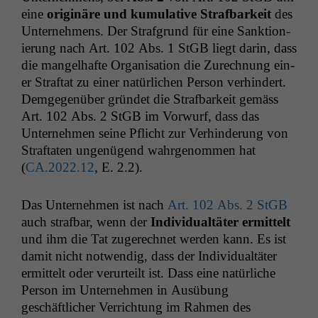
eine
orig­inäre und kumu­la­tive Straf­barkeit
des
Unternehmens. Der Straf­grund für eine Sank­tion­
ierung nach Art. 102 Abs. 1 StGB liegt darin, dass
die man­gel­hafte Organ­i­sa­tion die Zurech­nung ein­
er Straftat zu ein­er natür­lichen Per­son ver­hin­dert.
Demge­genüber grün­det die Straf­barkeit gemäss
Art. 102 Abs. 2 StGB im Vor­wurf, dass das
Unternehmen seine Pflicht zur Ver­hin­derung von
Straftat­en ungenü­gend wahrgenom­men hat
(
CA
.2022.12
, E. 2.2).
Das Unternehmen ist nach
Art. 102 Abs. 2 StGB
auch straf­bar, wenn der
Indi­vid­u­altäter
ermit­telt
und ihm die Tat zugerech­net wer­den kann. Es ist
damit nicht notwendig, dass der Indi­vid­u­altäter
ermit­telt oder verurteilt ist. Dass eine natür­liche
Per­son im Unternehmen in Ausübung
geschäftlich­er Ver­rich­tung im Rah­men des