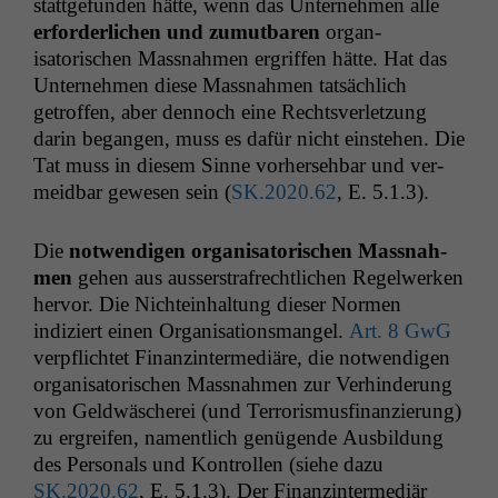
stattge­fun­den hätte, wenn das Unternehmen alle
erforder­lichen und zumut­baren
organ­
isatorischen Mass­nah­men ergrif­f­en hätte. Hat das
Unternehmen diese Mass­nah­men tat­säch­lich
getrof­fen, aber den­noch eine Rechtsver­let­zung
darin began­gen, muss es dafür nicht ein­ste­hen. Die
Tat muss in diesem Sinne vorherse­hbar und ver­
mei­d­bar gewe­sen sein (
SK
.2020.62
, E. 5.1.3).
Die
notwendi­gen organ­isatorischen Mass­nah­
men
gehen aus ausser­strafrechtlichen Regel­w­erken
her­vor. Die Nichtein­hal­tung dieser Nor­men
indiziert einen Organ­i­sa­tion­s­man­gel.
Art. 8 GwG
verpflichtet Finanz­in­ter­mediäre, die notwendi­gen
organ­isatorischen Mass­nah­men zur Ver­hin­derung
von Geld­wäscherei (und Ter­ror­is­mus­fi­nanzierung)
zu ergreifen, namentlich genü­gende Aus­bil­dung
des Per­son­als und Kon­trollen (siehe dazu
SK
.2020.62
, E. 5.1.3). Der Finanz­in­ter­mediär