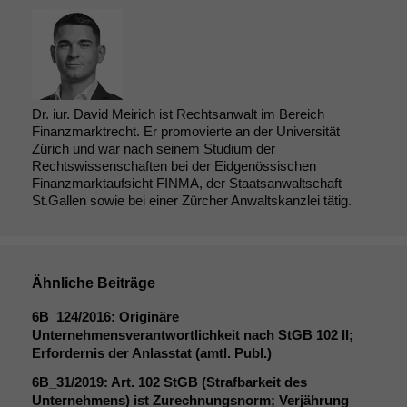
werden kann.
Statistiken
Um unsere
Website zu
Dr. iur. David Meirich ist Rechtsanwalt im Bereich
verbessern,
Finanzmarktrecht. Er promovierte an der Universität
zeichnen
Zürich und war nach seinem Studium der
wir
Rechtswissenschaften bei der Eidgenössischen
anonyme
Finanzmarktaufsicht FINMA, der Staatsanwaltschaft
statistische
St.Gallen sowie bei einer Zürcher Anwaltskanzlei tätig.
Daten auf.
Funktionalität
Ähnliche Beiträge
Einige
Funktionen auf
6B_124
/2016: Originäre
dieser Website
Unternehmensverantwortlichkeit nach StGB 102
II
;
sind optional.
Erfordernis der Anlasstat (amtl. Publ.)
Wenn Sie
diese Option
6B_31
/2019: Art. 102 StGB (Strafbarkeit des
deaktivieren,
Unternehmens) ist Zurechnungsnorm; Verjährung