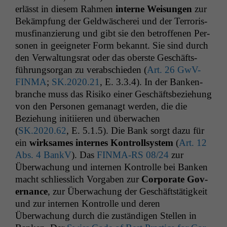
erlässt in diesem Rah­men
interne Weisun­gen
zur
Bekämp­fung der Geld­wäscherei und der Ter­ror­is­
mus­fi­nanzierung und gibt sie den betrof­fe­nen Per­
so­n­en in geeigneter Form bekan­nt. Sie sind durch
den Ver­wal­tungsrat oder das ober­ste Geschäfts­
führung­sor­gan zu ver­ab­schieden (
Art. 26 GwV-
FIN­MA
;
SK
.2020.21
, E. 3.3.4). In der Banken­
branche muss das Risiko ein­er Geschäfts­beziehung
von den Per­so­n­en gem­anagt wer­den, die die
Beziehung ini­ti­ieren und überwachen
(
SK
.2020.62
, E. 5.1.5). Die Bank sorgt dazu für
ein
wirk­sames internes Kon­troll­sys­tem
(
Art. 12
Abs. 4 BankV
). Das
FINMA-RS
08/24
zur
Überwachung und inter­nen Kon­trolle bei Banken
macht schliesslich Vor­gaben zur
Cor­po­rate Gov­
er­nance
, zur Überwachung der Geschäft­stätigkeit
und zur inter­nen Kon­trolle und deren
Überwachung durch die zuständi­gen Stellen in