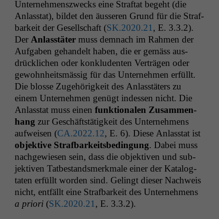
Unternehmen­szwecks eine Straftat bege­ht (die
Anlas­stat), bildet den äusseren Grund für die Straf­
barkeit der Gesellschaft (
SK
.2020.21
, E. 3.3.2).
Der
Anlasstäter
muss dem­nach im Rah­men der
Auf­gaben gehan­delt haben, die er gemäss aus­
drück­lichen oder kon­klu­den­ten Verträ­gen oder
gewohn­heitsmäs­sig für das Unternehmen erfüllt.
Die blosse Zuge­hörigkeit des Anlasstäters zu
einem Unternehmen genügt indessen nicht. Die
Anlas­stat muss einen
funk­tionalen Zusam­men­
hang
zur Geschäft­stätigkeit des Unternehmens
aufweisen (
CA
.2022.12
, E. 6). Diese Anlas­stat ist
objek­tive Straf­barkeits­be­din­gung
. Dabei muss
nachgewiesen sein, dass die objek­tiv­en und sub­
jek­tiv­en Tatbe­standsmerk­male ein­er der Kat­a­log­
tat­en erfüllt wor­den sind. Gelingt dieser Nach­weis
nicht, ent­fällt eine Straf­barkeit des Unternehmens
a pri­ori
(
SK
.2020.21
, E. 3.3.2).