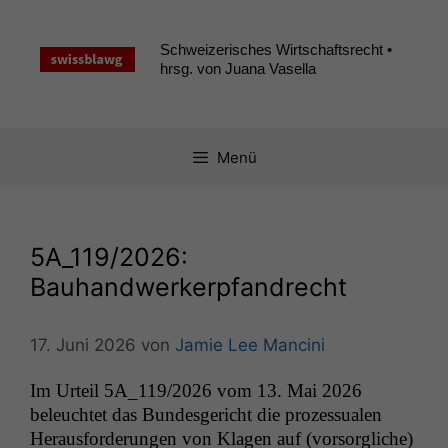
Zum
Inhalt
Schweizerisches Wirtschaftsrecht •
springen
hrsg. von Juana Vasella
Menü
5A_119
/2026:
Bauhandwerkerpfandrecht
17. Juni 2026
von
Jamie Lee Mancini
Im Urteil
5A_119
/2026 vom 13. Mai 2026
beleuchtet das Bun­des­gericht die prozes­sualen
Her­aus­forderun­gen von Kla­gen auf (vor­sor­gliche)