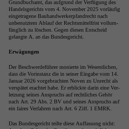
Grund­buchamt, das auf­grund der Ver­fü­gung des
Han­dels­gerichts vom 4. Novem­ber 2025 vor­läu­fig
einge­tra­gene Bauhandw­erk­erp­fan­drecht nach
unbe­nutztem Ablauf der Rechtsmit­tel­frist vol­lum­
fänglich zu löschen. Gegen diesen Entscheid
gelangte A. an das Bundesgericht.
Erwä­gun­gen
Der Beschw­erde­führer monierte im Wesentlichen,
dass die Vorin­stanz die in sein­er Eingabe vom 14.
Jan­u­ar 2026 vorge­bracht­en Noven zu Unrecht als
ver­spätet erachtet habe. Er erblick­te darin eine Ver­
let­zung seines Anspruchs auf rechtlich­es Gehör
nach Art. 29 Abs. 2
BV
und seines Anspruchs auf
ein faires Ver­fahren nach Art. 6 Ziff. 1
EMRK
.
Das Bun­des­gericht teilte diese Auf­fas­sung nicht: