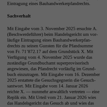
Ein­tra­gung eines Bauhandwerkerpfandrechts.
Sachver­halt
Mit Eingabe vom 3. Novem­ber 2025 ersuchte A.
(Beschw­erde­führer) beim Han­dels­gericht um vor­
läu­fige Ein­tra­gung eines Bauhandw­erk­erp­fan­
drechts zu seinen Gun­sten für die Pfand­summe
von Fr. 71’872.17 auf dem Grund­stück X. Mit
Ver­fü­gung vom 4. Novem­ber 2025 wurde das
zuständi­ge Grund­buchamt super­pro­vi­sorisch
angewiesen, das Pfan­drecht vor­läu­fig im Grund­
buch einzu­tra­gen. Mit Eingabe vom 16. Dezem­ber
2025 erstat­tete die Gesuchs­geg­ner­in die Gesuch­
sant­wort. Mit Eingabe vom 14. Jan­u­ar 2026
reichte X. — nun­mehr anwaltlich vertreten — eine
Rep­lik ein. Mit Urteil vom 21. Jan­u­ar 2026 wies
das Han­dels­gericht das Gesuch ab und wies das