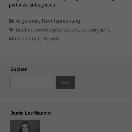
partei zu antizipieren.
Kategorien
Allgemein
,
Rechtsprechung
Schlagwörter
Bauhandwerkerpfandrecht
,
vorsorgliche
Massnahmen
,
Noven
Suchen
Notwendige
Cookies
Diese
Jamie Lee Mancini
Cookies sind
nicht
optional, es