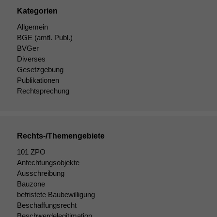
Funktionen auf
dieser Website
Kategorien
sind optional.
Allgemein
Wenn Sie
BGE
(amtl. Publ.)
diese Option
BVGer
deaktivieren,
kann die
Diverses
Website nicht
Gesetzgebung
zu 100%
Publikationen
funktionieren.
Rechtsprechung
Marketing
Wir speichern
Rechts-/Themengebiete
anonyme Daten ab,
um interne
101 ZPO
marketingtechnische
Anfechtungsobjekte
Auswertungen
Ausschreibung
durchführen zu
Bauzone
können. Diese helfen
befristete Baubewilligung
uns, unsere Website
Beschaffungsrecht
zu verbessern.
Beschwerdelegitimation