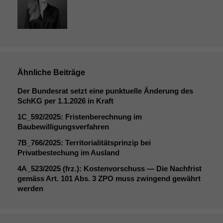
braucht sie,
damit die
Website
korrekt
angezeigt
werden kann.
Ähnliche Beiträge
Statistiken
Der Bundesrat setzt eine punktuelle Änderung des
Um unsere
SchKG per 1.1.2026 in Kraft
Website zu
1C_592
/2025: Fristenberechnung im
verbessern,
Baubewilligungsverfahren
zeichnen
wir
7B_766
/2025: Territorialitätsprinzip bei
anonyme
Privatbestechung im Ausland
statistische
4A_523
/2025 (frz.): Kostenvorschuss — Die Nachfrist
Daten auf.
gemäss Art. 101 Abs. 3
ZPO
muss zwingend gewährt
werden
Funktionalität
Einige