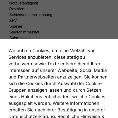
Notzuständigkeit
Revision
Schiedsrichterernennung
SFV
Spanien
Staatenimmunität
Submission
Submissionsrecht
Teilungsklage
Wir nutzen Cookies, um eine Vielzahl von
Venezuela
Services anzubieten, diese stetig zu
VRK
verbessern sowie Texte entsprechend Ihrer
Wiederherstellungsanordnung
Interessen auf unserer Webseite, Social Media
Zivilprozessordnung
und Partnerwebseiten anzuzeigen. Sie können
ZPO
sich die Cookies durch Auswahl der Cookie-
Zustellfiktion
Gruppen anzeigen lassen und durch Setzen
Zuständigkeit
Öffentliches Personalrecht
eines Häkchens entscheiden, welche Cookies
Öffentlichkeitsprinzip
ausgespielt werden. Weitere Informationen
erhalten Sie nach Ihrer Bestätigung in unserer
Datenschutzerklärung.
Rechtliche Hinweise &