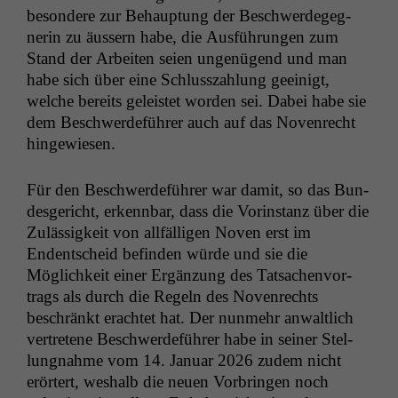
beson­dere zur Behaup­tung der Beschw­erdegeg­
ner­in zu äussern habe, die Aus­führun­gen zum
Stand der Arbeit­en seien ungenü­gend und man
habe sich über eine Schlusszahlung geeinigt,
welche bere­its geleis­tet wor­den sei. Dabei habe sie
dem Beschw­erde­führer auch auf das Noven­recht
hingewiesen.
Für den Beschw­erde­führer war damit, so das Bun­
des­gericht, erkennbar, dass die Vorin­stanz über die
Zuläs­sigkeit von allfäl­li­gen Noven erst im
Endentscheid befind­en würde und sie die
Möglichkeit ein­er Ergänzung des Tat­sachen­vor­
trags als durch die Regeln des Noven­rechts
beschränkt erachtet hat. Der nun­mehr anwaltlich
vertretene Beschw­erde­führer habe in sein­er Stel­
lung­nahme vom 14. Jan­u­ar 2026 zudem nicht
erörtert, weshalb die neuen Vor­brin­gen noch