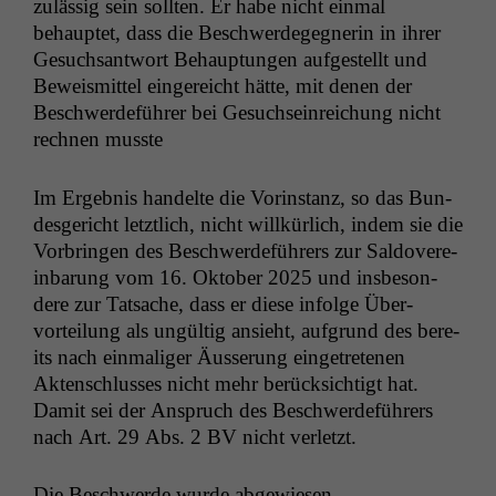
zuläs­sig sein soll­ten. Er habe nicht ein­mal
behauptet, dass die Beschw­erdegeg­ner­in in ihrer
Gesuch­sant­wort Behaup­tun­gen aufgestellt und
Beweis­mit­tel ein­gere­icht hätte, mit denen der
Beschw­erde­führer bei Gesuch­sein­re­ichung nicht
rech­nen musste
Im Ergeb­nis han­delte die Vorin­stanz, so das Bun­
des­gericht let­ztlich, nicht willkür­lich, indem sie die
Vor­brin­gen des Beschw­erde­führers zur Sal­dovere­
in­barung vom 16. Okto­ber 2025 und ins­beson­
dere zur Tat­sache, dass er diese infolge Über­
vorteilung als ungültig ansieht, auf­grund des bere­
its nach ein­ma­liger Äusserung einge­trete­nen
Akten­schlusses nicht mehr berück­sichtigt hat.
Damit sei der Anspruch des Beschw­erde­führers
nach Art. 29 Abs. 2
BV
nicht verletzt.
Die Beschw­erde wurde abgewiesen.