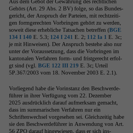
Aus dem Gebot der Gewährung des rechtlichen
Gehörs (Art. 29 Abs. 2
BV
) folge, so das Bun­des­
gericht, der Anspruch der Parteien, mit rechtzeit­i­
gen for­mgerecht­en Vor­brin­gen gehört zu wer­den,
soweit diese erhe­bliche Tat­sachen betr­e­f­fen (
BGE
134 I 140
E. 5.3;
124 I 241
E. 2;
112 Ia 1
E. 3c;
je mit Hin­weisen). Der Anspruch beste­he also nur
unter der Voraus­set­zung, dass die Vor­brin­gen im
kan­tonalen Ver­fahren form- und frist­gerecht erfol­
gt sind (vgl.
BGE
122
III
219
E. 3c; Urteil
5P
.367/2003 vom 18. Novem­ber 2003 E. 2.1).
Vor­liegend habe die Vorin­stanz den Beschw­erde­
führer in ihrer Ver­fü­gung vom 22. Dezem­ber
2025 aus­drück­lich darauf aufmerk­sam gemacht,
dass im sum­marischen Ver­fahren nur ein
Schriften­wech­sel vorge­se­hen sei. Gle­ichzeit­ig habe
sie den Beschw­erde­führer in Anwen­dung von Art.
56
ZPO
darauf hingewiesen, dass er sich ins­