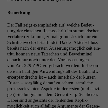
Bemerkung
Der Fall zeigt exem­plar­isch auf, welche Bedeu­
tung der einzel­nen Rechtss­chrift im sum­marischen
Ver­fahren zukommt, zumal grund­sät­zlich nur ein
Schriften­wech­sel stat­tfind­et. Da der Akten­schluss
bere­its nach der ersten Äusserungsmöglichkeit ein­
tritt, kön­nen neue Tat­sachen und Beweis­mit­tel
danach nur noch unter den Voraus­set­zun­gen
von Art. 229
ZPO
vorge­bracht wer­den. Ins­beson­
dere im häu­fi­gen Anwen­dungs­fall des Bauhandw­
erk­erp­fan­drechts ist – auch inner­halb der kurzen
Fris­ten – sorgfältig darauf zu acht­en, sämtliche
prozess­rel­e­van­ten Aspek­te in der ersten (und einzi­
gen) Stel­lung­nahme dem Gericht zu präsen­tieren.
Dabei sind angesichts der fehlen­den Rep­lik­
möglichkeit auch allfäl­lige Argu­mente der Gegen­