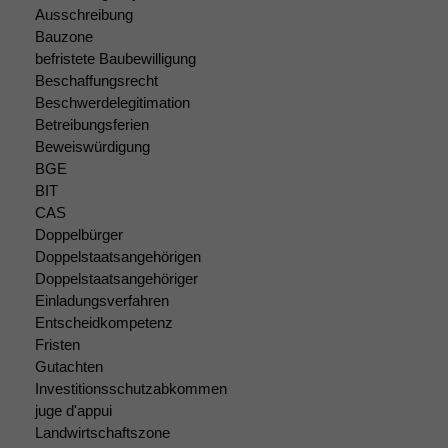
Funktionalität
Ausschreibung
Einige
Bauzone
Funktionen auf
befristete Baubewilligung
dieser Website
Beschaffungsrecht
sind optional.
Beschwerdelegitimation
Wenn Sie
Betreibungsferien
diese Option
Beweiswürdigung
deaktivieren,
BGE
kann die
BIT
Website nicht
CAS
zu 100%
funktionieren.
Doppelbürger
Doppelstaatsangehörigen
Doppelstaatsangehöriger
Einladungsverfahren
Marketing
Entscheidkompetenz
Wir speichern
anonyme Daten ab,
Fristen
um interne
Gutachten
marketingtechnische
Investitionsschutzabkommen
Auswertungen
juge d'appui
durchführen zu
Landwirtschaftszone
können. Diese helfen