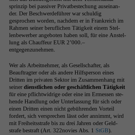
sprinzip bei pas­siv­er Pri­vatbestechung auseinan­
der. Der Beschw­erde­führer war schuldig
gesprochen wor­den, nach­dem er in Frankre­ich im
Rah­men sein­er beru­flichen Tätigkeit einem Stel­
len­be­wer­ber ange­boten haben soll, für eine Anstel­
lung als Chauf­feur
EUR
2’000.–
entgegenzunehmen.
Wer als Arbeit­nehmer, als Gesellschafter, als
Beauf­tragter oder als andere Hil­f­sper­son eines
Drit­ten im pri­vat­en Sek­tor im Zusam­men­hang mit
sein­er
dien­stlichen oder geschäftlichen Tätigkeit
für eine pflichtwidrige oder eine im Ermessen ste­
hende Hand­lung oder Unter­las­sung für sich oder
einen Drit­ten einen nicht gebühren­den Vorteil
fordert, sich ver­sprechen lässt oder annimmt, wird
mit Frei­heitsstrafe bis zu drei Jahren oder Geld­
strafe bestraft (Art. 322novies Abs. 1
StGB
).