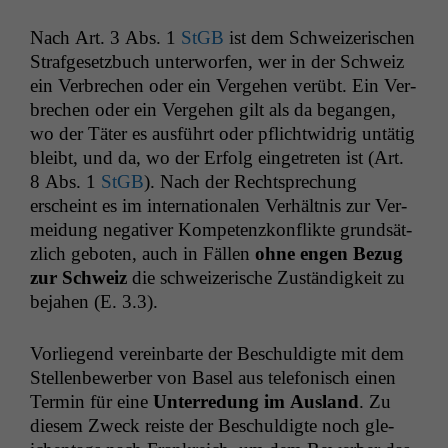
Nach Art. 3 Abs. 1
StGB
ist dem Schweiz­erischen
Strafge­set­zbuch unter­wor­fen, wer in der Schweiz
ein Ver­brechen oder ein Verge­hen verübt. Ein Ver­
brechen oder ein Verge­hen gilt als da began­gen,
wo der Täter es aus­führt oder pflichtwidrig untätig
bleibt, und da, wo der Erfolg einge­treten ist (Art.
8 Abs. 1
StGB
). Nach der Recht­sprechung
erscheint es im inter­na­tionalen Ver­hält­nis zur Ver­
mei­dung neg­a­tiv­er Kom­pe­ten­zkon­flik­te grund­sät­
zlich geboten, auch in Fällen
ohne engen Bezug
zur Schweiz
die schweiz­erische Zuständigkeit zu
beja­hen (E. 3.3).
Vor­liegend vere­in­barte der Beschuldigte mit dem
Stel­len­be­wer­ber von Basel aus tele­fonisch einen
Ter­min für eine
Unterre­dung im Aus­land
. Zu
diesem Zweck reiste der Beschuldigte noch gle­