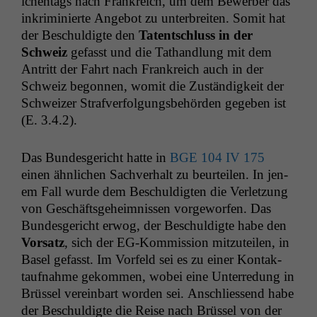
ichen­tags nach Frankre­ich, um dem Bewer­ber das
inkri­m­inierte Ange­bot zu unter­bre­it­en. Somit hat
der Beschuldigte den
Tatentschluss in der
Schweiz
gefasst und die Tathand­lung mit dem
Antritt der Fahrt nach Frankre­ich auch in der
Schweiz begonnen, wom­it die Zuständigkeit der
Schweiz­er Strafver­fol­gungs­be­hör­den gegeben ist
(E. 3.4.2).
Das Bun­des­gericht hat­te in
BGE
104
IV
175
einen ähn­lichen Sachver­halt zu beurteilen. In jen­
em Fall wurde dem Beschuldigten die Ver­let­zung
von Geschäfts­ge­heimnis­sen vorge­wor­fen. Das
Bun­des­gericht erwog, der Beschuldigte habe den
Vor­satz
, sich der EG-Kom­mis­sion mitzuteilen, in
Basel gefasst. Im Vor­feld sei es zu ein­er Kon­tak­
tauf­nahme gekom­men, wobei eine Unterre­dung in
Brüs­sel vere­in­bart wor­den sei. Anschliessend habe
der Beschuldigte die Reise nach Brüs­sel von der