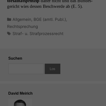
to­ri­al­ität­sprinzip
daher nicht und das Bun­des­
gericht wies dessen Beschw­erde ab (E. 5).
Kategorien
Allgemein
,
BGE (amtl. Publ.)
,
Rechtsprechung
Schlagwörter
Straf- u. Strafprozessrecht
Suchen
David Meirich