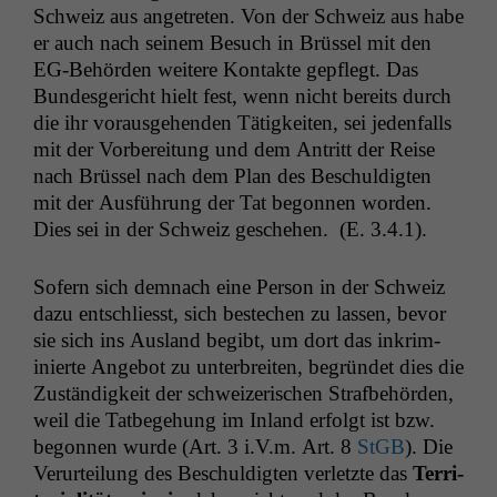
Schweiz aus ange­treten. Von der Schweiz aus habe
er auch nach seinem Besuch in Brüs­sel mit den
EG-Behör­den weit­ere Kon­tak­te gepflegt. Das
Bun­des­gericht hielt fest, wenn nicht bere­its durch
die ihr voraus­ge­hen­den Tätigkeit­en, sei jeden­falls
mit der Vor­bere­itung und dem Antritt der Reise
nach Brüs­sel nach dem Plan des Beschuldigten
mit der Aus­führung der Tat begonnen wor­den.
Dies sei in der Schweiz geschehen. (E. 3.4.1).
Sofern sich dem­nach eine Per­son in der Schweiz
dazu entschliesst, sich bestechen zu lassen, bevor
sie sich ins Aus­land beg­ibt, um dort das inkri­m­
inierte Ange­bot zu unter­bre­it­en, begrün­det dies die
Zuständigkeit der schweiz­erischen Straf­be­hör­den,
weil die Tat­bege­hung im Inland erfol­gt ist bzw.
begonnen wurde (Art. 3 i.V.m. Art. 8
StGB
). Die
Verurteilung des Beschuldigten ver­let­zte das
Ter­ri­