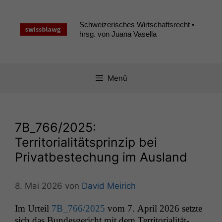
Zum
Inhalt
Schweizerisches Wirtschaftsrecht •
springen
hrsg. von Juana Vasella
Menü
7B_766
/2025:
Territorialitätsprinzip bei
Privatbestechung im Ausland
8. Mai 2026
von
David Meirich
Im Urteil
7B_766
/2025
vom 7. April 2026 set­zte
sich das Bun­des­gericht mit dem Ter­ri­to­ri­al­ität­