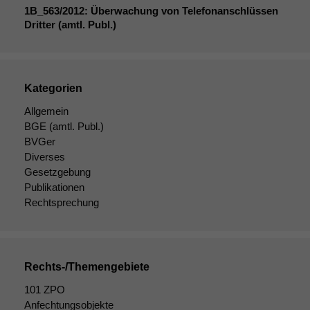
Cookies sind
1B_563
/2012: Überwachung von Telefonanschlüssen
nicht
Dritter (amtl. Publ.)
optional, es
braucht sie,
damit die
Website
korrekt
Kategorien
angezeigt
Allgemein
werden kann.
BGE
(amtl. Publ.)
BVGer
Diverses
Statistiken
Gesetzgebung
Um unsere
Publikationen
Website zu
Rechtsprechung
verbessern,
zeichnen
wir
anonyme
statistische
Rechts-/Themengebiete
Daten auf.
101 ZPO
Anfechtungsobjekte