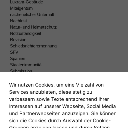
Luxram-Gebäude
uns, unsere Website
Miteigentum
zu verbessern.
nachehelicher Unterhalt
Nachfrist
Natur- und Heimatschutz
Notzuständigkeit
Revision
Schiedsrichterernennung
SFV
Spanien
Staatenimmunität
Submission
Submissionsrecht
Teilungsklage
Wir nutzen Cookies, um eine Vielzahl von
Venezuela
Services anzubieten, diese stetig zu
VRK
verbessern sowie Texte entsprechend Ihrer
Wiederherstellungsanordnung
Interessen auf unserer Webseite, Social Media
Zivilprozessordnung
und Partnerwebseiten anzuzeigen. Sie können
ZPO
sich die Cookies durch Auswahl der Cookie-
Zustellfiktion
Gruppen anzeigen lassen und durch Setzen
Zuständigkeit