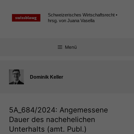
Zum
Inhalt
Schweizerisches Wirtschaftsrecht •
springen
hrsg. von Juana Vasella
Menü
Dominik Keller
5A_684
/2024: Angemessene
Dauer des nachehelichen
Unterhalts (amt. Publ.)