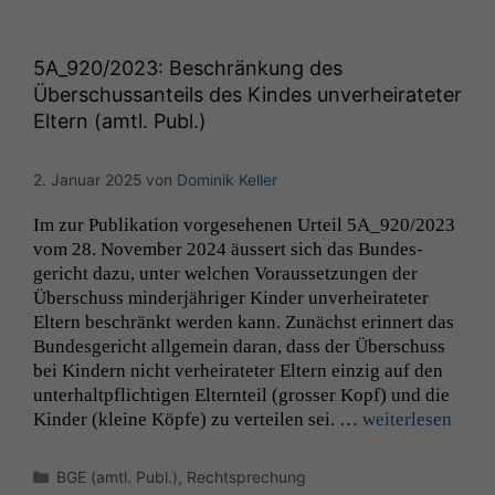
5A_920
/2023: Beschränkung des
Überschussanteils des Kindes unverheirateter
Eltern (amtl. Publ.)
2. Januar 2025
von
Dominik Keller
Im zur Pub­lika­tion vorge­se­henen Urteil
5A_920
/2023
vom 28. Novem­ber 2024 äussert sich das Bun­des­
gericht dazu, unter welchen Voraus­set­zun­gen der
Über­schuss min­der­jähriger Kinder unver­heirateter
Eltern beschränkt wer­den kann. Zunächst erin­nert das
Bun­des­gericht all­ge­mein daran, dass der Über­schuss
bei Kindern nicht ver­heirateter Eltern einzig auf den
unter­haltpflichti­gen Eltern­teil (gross­er Kopf) und die
Kinder (kleine Köpfe) zu verteilen sei. …
weit­er­lesen
Kategorien
BGE (amtl. Publ.)
,
Rechtsprechung