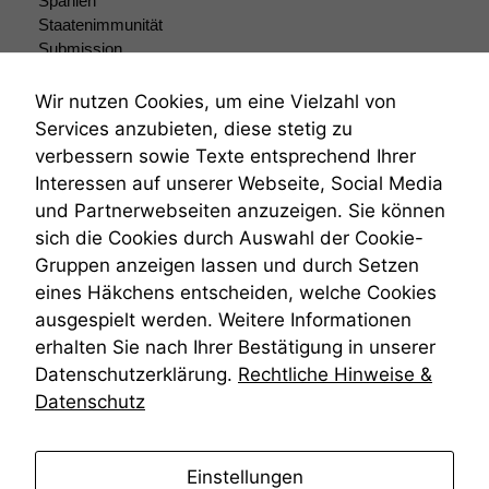
Spanien
anonyme Daten ab,
Staatenimmunität
um interne
Submission
marketingtechnische
Submissionsrecht
Auswertungen
Teilungsklage
Wir nutzen Cookies, um eine Vielzahl von
durchführen zu
Venezuela
Services anzubieten, diese stetig zu
können. Diese helfen
VRK
uns, unsere Website
verbessern sowie Texte entsprechend Ihrer
Wiederherstellungsanordnung
zu verbessern.
Interessen auf unserer Webseite, Social Media
Zivilprozessordnung
und Partnerwebseiten anzuzeigen. Sie können
ZPO
sich die Cookies durch Auswahl der Cookie-
Zustellfiktion
Gruppen anzeigen lassen und durch Setzen
Zuständigkeit
Öffentliches Personalrecht
eines Häkchens entscheiden, welche Cookies
Öffentlichkeitsprinzip
ausgespielt werden. Weitere Informationen
erhalten Sie nach Ihrer Bestätigung in unserer
Datenschutzerklärung.
Rechtliche Hinweise &
Datenschutz
anmelden
Einstellungen