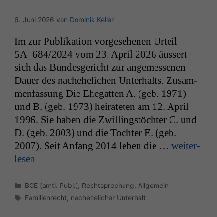
6. Juni 2026
von
Dominik Keller
Im zur Pub­lika­tion vorge­se­henen Urteil
5A_684
/2024 vom 23. April 2026 äussert
sich das Bun­des­gericht zur angemesse­nen
Dauer des nachehe­lichen Unter­halts. Zusam­
men­fas­sung Die Ehe­gat­ten A. (geb. 1971)
und B. (geb. 1973) heirateten am 12. April
1996. Sie haben die Zwill­ingstöchter C. und
D. (geb. 2003) und die Tochter E. (geb.
2007). Seit Anfang 2014 leben die …
weit­er­
lesen
Kategorien
BGE (amtl. Publ.)
,
Rechtsprechung
,
Allgemein
Schlagwörter
Familienrecht
,
nachehelicher Unterhalt