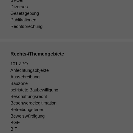
BVGer
Diverses
Gesetzgebung
Notwendige
Publikationen
Cookies
Rechtsprechung
Diese
Cookies sind
nicht
optional, es
Rechts-/Themengebiete
braucht sie,
damit die
101 ZPO
Website
Anfechtungsobjekte
korrekt
Ausschreibung
angezeigt
Bauzone
werden kann.
befristete Baubewilligung
Beschaffungsrecht
Beschwerdelegitimation
Statistiken
Betreibungsferien
Um unsere
Beweiswürdigung
Website zu
BGE
verbessern,
BIT
zeichnen