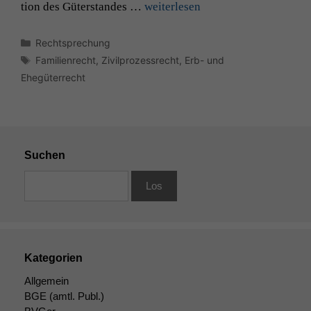
tion des Güter­standes …
weit­er­lesen
Kategorien
Rechtsprechung
Schlagwörter
Familienrecht
,
Zivilprozessrecht
,
Erb- und
Ehegüterrecht
Suchen
Kategorien
Allgemein
BGE
(amtl. Publ.)