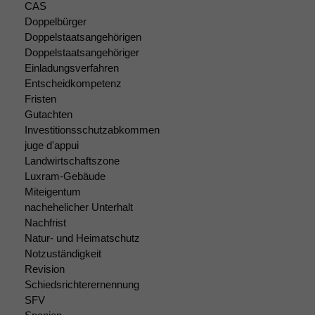
wir
CAS
anonyme
Doppelbürger
statistische
Doppelstaatsangehörigen
Daten auf.
Doppelstaatsangehöriger
Einladungsverfahren
Entscheidkompetenz
Funktionalität
Fristen
Einige
Gutachten
Funktionen auf
Investitionsschutzabkommen
dieser Website
juge d'appui
sind optional.
Landwirtschaftszone
Wenn Sie
Luxram-Gebäude
diese Option
Miteigentum
deaktivieren,
nachehelicher Unterhalt
kann die
Website nicht
Nachfrist
zu 100%
Natur- und Heimatschutz
funktionieren.
Notzuständigkeit
Revision
Schiedsrichterernennung
Marketing
SFV
Wir speichern