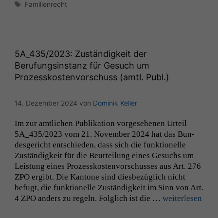
Schlagwörter
Familienrecht
5A_435
/2023: Zuständigkeit der
Berufungsinstanz für Gesuch um
Prozesskostenvorschuss (amtl. Publ.)
14. Dezember 2024
von
Dominik Keller
Im zur amtlichen Pub­lika­tion vorge­se­henen Urteil
5A_435
/2023 vom 21. Novem­ber 2024 hat das Bun­
des­gericht entsch­ieden, dass sich die funk­tionelle
Zuständigkeit für die Beurteilung eines Gesuchs um
Leis­tung eines Prozesskosten­vorschuss­es aus Art. 276
ZPO
ergibt. Die Kan­tone sind dies­bezüglich nicht
befugt, die funk­tionelle Zuständigkeit im Sinn von Art.
4
ZPO
anders zu regeln. Fol­glich ist die …
weit­er­lesen