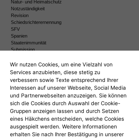
Website zu
Natur- und Heimatschutz
verbessern,
Notzuständigkeit
zeichnen
Revision
wir
Schiedsrichterernennung
anonyme
SFV
statistische
Spanien
Daten auf.
Staatenimmunität
Submission
Submissionsrecht
Funktionalität
Teilungsklage
Wir nutzen Cookies, um eine Vielzahl von
Einige
Venezuela
Services anzubieten, diese stetig zu
Funktionen auf
VRK
dieser Website
verbessern sowie Texte entsprechend Ihrer
Wiederherstellungsanordnung
sind optional.
Interessen auf unserer Webseite, Social Media
Zivilprozessordnung
Wenn Sie
und Partnerwebseiten anzuzeigen. Sie können
ZPO
diese Option
sich die Cookies durch Auswahl der Cookie-
deaktivieren,
Zustellfiktion
kann die
Gruppen anzeigen lassen und durch Setzen
Zuständigkeit
Website nicht
Öffentliches Personalrecht
eines Häkchens entscheiden, welche Cookies
zu 100%
Öffentlichkeitsprinzip
ausgespielt werden. Weitere Informationen
funktionieren.
erhalten Sie nach Ihrer Bestätigung in unserer