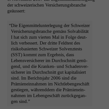
der schweiz­erischen Ver­sicherungs­branche
geäussert:
“
Die Eigen­mit­telun­ter­legung der Schweiz­er
Ver­sicherungs­branche gemäss Solv­abil­ität
I hat sich zum vierten Mal in Folge deut­
lich verbessert. Der dritte Feldtest des
risikobasierten Schweiz­er Sol­ven­ztests
(
SST
) kommt zum Ergeb­nis, dass
Lebensver­sicher­er im Durch­schnitt genü­
gend, und die Kranken- und Schaden­ver­
sicher­er im Durch­schnitt gut kap­i­tal­isiert
sind. Im Bericht­s­jahr 2006 sind die
Prämienein­nah­men im Nichtlebengeschäft
gestiegen, während­dem die Prämienein­
nah­men im Lebengeschäft zurück­ge­gan­
gen sind.”