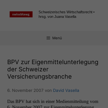
Zum
Inhalt
Schweizerisches Wirtschaftsrecht •
springen
hrsg. von Juana Vasella
Menü
BPV
zur Eigenmittelunterlegung
der Schweizer
Versicherungsbranche
6. November 2007
von
David Vasella
Das
BPV
hat sich in ein­er Medi­en­mit­teilung vom
6. Novem­ber 2007 zur Eigen­mit­telun­ter­legung