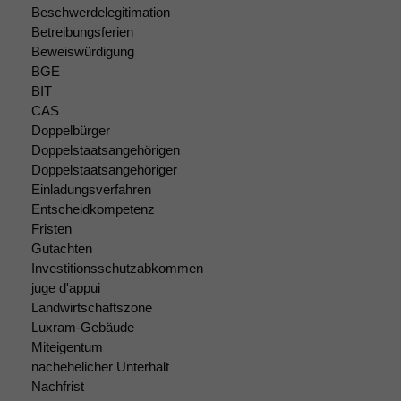
Beschwerdelegitimation
Betreibungsferien
Beweiswürdigung
BGE
BIT
Notwendige
CAS
Cookies
Doppelbürger
Diese
Doppelstaatsangehörigen
Cookies sind
Doppelstaatsangehöriger
nicht
Einladungsverfahren
optional, es
Entscheidkompetenz
braucht sie,
Fristen
damit die
Gutachten
Website
Investitionsschutzabkommen
korrekt
juge d'appui
angezeigt
Landwirtschaftszone
werden kann.
Luxram-Gebäude
Miteigentum
nachehelicher Unterhalt
Statistiken
Nachfrist
Um unsere