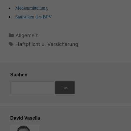
Medi­en­mit­teilung
Sta­tis­tiken des
BPV
Kategorien
Allgemein
Schlagwörter
Haftpflicht u. Versicherung
Suchen
David Vasella