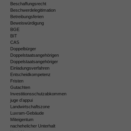
Beschaffungsrecht
Beschwerdelegitimation
Betreibungsferien
Beweiswürdigung
BGE
BIT
CAS
Doppelbürger
Doppelstaatsangehörigen
Doppelstaatsangehöriger
Einladungsverfahren
Entscheidkompetenz
Fristen
Gutachten
Investitionsschutzabkommen
juge d'appui
Notwendige
Landwirtschaftszone
Cookies
Luxram-Gebäude
Diese
Miteigentum
Cookies sind
nachehelicher Unterhalt
nicht