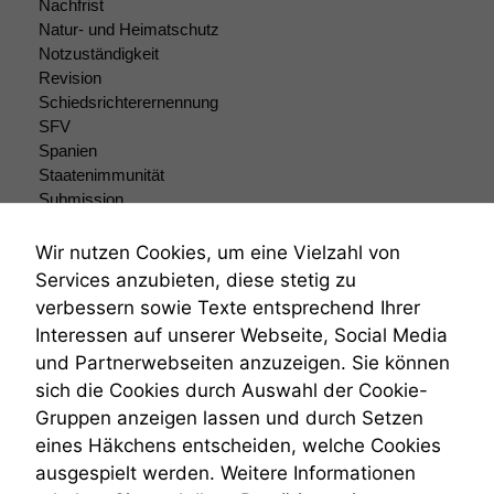
Nachfrist
optional, es
Natur- und Heimatschutz
braucht sie,
Notzuständigkeit
damit die
Website
Revision
korrekt
Schiedsrichterernennung
angezeigt
SFV
werden kann.
Spanien
Staatenimmunität
Submission
Statistiken
Submissionsrecht
Um unsere
Teilungsklage
Wir nutzen Cookies, um eine Vielzahl von
Website zu
Venezuela
Services anzubieten, diese stetig zu
verbessern,
VRK
verbessern sowie Texte entsprechend Ihrer
zeichnen
Wiederherstellungsanordnung
wir
Interessen auf unserer Webseite, Social Media
Zivilprozessordnung
anonyme
und Partnerwebseiten anzuzeigen. Sie können
ZPO
statistische
sich die Cookies durch Auswahl der Cookie-
Zustellfiktion
Daten auf.
Gruppen anzeigen lassen und durch Setzen
Zuständigkeit
Öffentliches Personalrecht
eines Häkchens entscheiden, welche Cookies
Öffentlichkeitsprinzip
Funktionalität
ausgespielt werden. Weitere Informationen