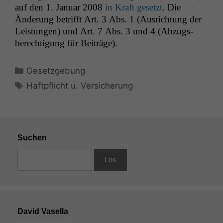
auf den 1. Jan­u­ar 2008
in Kraft geset­zt
. Die
Änderung bet­rifft Art. 3 Abs. 1 (Aus­rich­tung der
Leis­tun­gen) und Art. 7 Abs. 3 und 4 (Abzugs­
berech­ti­gung für Beiträge).
Kategorien
Gesetzgebung
Schlagwörter
Haftpflicht u. Versicherung
Suchen
David Vasella