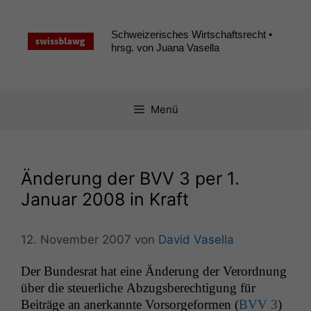
Zum
Inhalt
Schweizerisches Wirtschaftsrecht •
springen
hrsg. von Juana Vasella
Menü
Änderung der
BVV
3 per 1.
Januar 2008 in Kraft
12. November 2007
von
David Vasella
Der Bun­desrat hat eine Änderung der Verord­nung
über die steuer­liche Abzugs­berech­ti­gung für
Beiträge an anerkan­nte Vor­sorge­for­men (
BVV
3
)