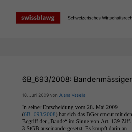
Zum
Inhalt
springen
Schweizerisches Wirtschaftsrecht
6B_693
/2008: Bandenmässiger 
18. Juni 2009
von
Juana Vasella
In sein­er Entschei­dung vom 28. Mai 2009
(
6B_693
/2008
) hat sich das BGer erneut mit de
Begriff der „Bande“ im Sinne von Art. 139 Ziff.
3 StGB auseinan­derge­set­zt. Es knüpft darin an