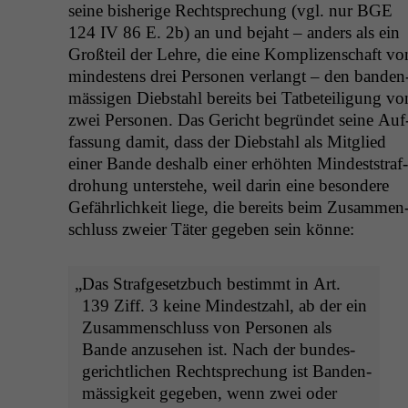
seine bish­erige Recht­sprechung (vgl. nur
BGE
124
IV
86 E. 2b) an und bejaht – anders als ein
Großteil der Lehre, die eine Kom­plizen­schaft vo
min­destens drei Per­so­n­en ver­langt – den ban­den
mäs­si­gen Dieb­stahl bere­its bei Tat­beteili­gung vo
zwei Per­so­n­en. Das Gericht begrün­det seine Auf
fas­sung damit, dass der Dieb­stahl als Mit­glied
ein­er Bande deshalb ein­er erhöht­en Min­dest­straf­
dro­hung unter­ste­he, weil darin eine beson­dere
Gefährlichkeit liege, die bere­its beim Zusam­men
schluss zweier Täter gegeben sein könne:
„
Das Strafge­set­zbuch bes­timmt in Art.
139 Ziff. 3 keine Min­destzahl, ab der ein
Zusam­men­schluss von Per­so­n­en als
Bande anzuse­hen ist. Nach der bun­des­
gerichtlichen Recht­sprechung ist Ban­den­
mäs­sigkeit gegeben, wenn zwei oder