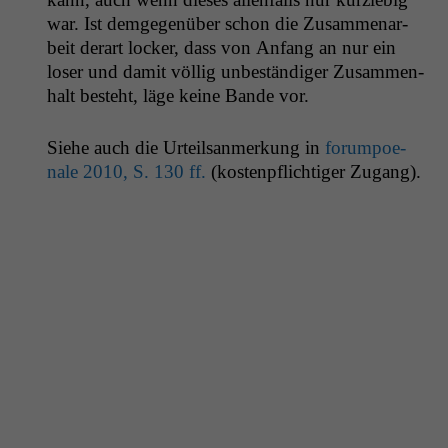
war. Ist demge­genüber schon die Zusam­me­nar­
beit der­art lock­er, dass von Anfang an nur ein
los­er und damit völ­lig unbeständi­ger Zusam­men­
halt beste­ht, läge keine Bande vor.
Siehe auch die Urteil­san­merkung in
forumpoe­
nale 2010, S. 130 ff.
(kostenpflichtiger Zugang).