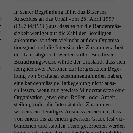
In sein­er Begrün­dung führt das BGer im
n
Anschluss an das Urteil vom 25. April 1997
­
(
6S
.734/1996) aus, dass es für die Ban­den­mäs­
n
sigkeit weniger auf die Zahl der Beteiligten
­
ankomme, son­dern vielmehr auf den Organ­i­sa­
tion­s­grad und die Inten­sität der Zusam­me­nar­beit
der Täter abgestellt wer­den sollte. Bei dieser
Betra­ch­tungsweise würde der Umstand, dass sich
­
lediglich zwei Per­so­n­en zur fort­ge­set­zten Bege­
hung von Straftat­en zusam­menge­fun­den haben,
eine ban­den­mäs­sige Tat­bege­hung nicht auss­
chliessen, wenn nur gewisse Min­destansätze ein­er
Organ­i­sa­tion (etwa ein­er Rollen- oder Arbeit­
steilung) oder die Inten­sität des Zusam­men­
wirkens ein der­ar­tiges Aus­mass erre­icht­en, dass
von einem bis zu einem gewis­sen Grade fest ver­
bun­de­nen und sta­bilen Team gesprochen wer­den
kann, auch wenn dieses allen­falls nur kur­zlebig