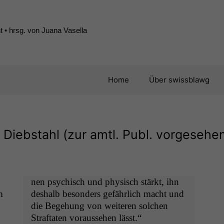
 • hrsg. von Juana Vasella
Home
Über swissblawg
Diebstahl (zur amtl. Publ. vorgesehe
nen psy­chisch und physisch stärkt, ihn
m
deshalb beson­ders gefährlich macht und
die Bege­hung von weit­eren solchen
Straftat­en vorausse­hen lässt.“