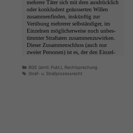
mehrere Täter sich mit dem aus­drück­lich
oder kon­klu­dent geäusserten Willen
zusam­men­find­en, inskün­ftig zur
Verübung mehrerer selb­ständi­ger, im
Einzel­nen möglicher­weise noch unbes­
timmter Straftat­en zusam­men­zuwirken.
Dieser Zusam­men­schluss (auch nur
zweier Per­so­n­en) ist es, der den Einzel­
Kategorien
BGE (amtl. Publ.)
,
Rechtsprechung
Schlagwörter
Straf- u. Strafprozessrecht