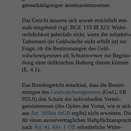
genss­chädi­gun­gen auseinanderzusetzen.
Das Gericht äusserte sich soweit ersichtlich erst­
mals einge­hend (vgl.
BGE
133
III
323: Wider­
rechtlichkeit jeden­falls nicht, wenn der sub­jek­tiv
Tatbe­stand der Geld­wäsche nicht erfüllt ist) zur
Frage, ob die Bes­tim­mungen des
Geld­
wäschereige­set­zes als Schutznor­men
zur Begrün­
dung ein­er delik­tis­chen Haf­tung dienen kön­nen
(E. 4.1).
Das Bun­des­gericht entsch­ied, dass die Bes­tim­
mungen des
Geld­wäschereige­set­zes
(GwG;
SR
955.0) den Schutz der indi­vidu­ellen Ver­mö­
gensin­ter­essen (des Opfers der Vor­tat, wie er sich
aus
Art. 305bis StGB
ergibt) nicht erweit­ern. Di
für einen ausserver­traglichen Haftpflich­tanspruc
nach
Art. 41 Abs. 1
OR
erforder­liche Wider­