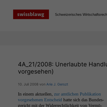
Zum
Inhalt
springen
Schweizerisches Wirtschaftsrecht
4A_21
/2008: Unerlaubte Hand
vorgesehen)
10. Juli 2008
von
Arie J. Gerszt
In einem aktuellen,
zur amtlichen Pub­lika­tion
vorge­se­henen Entscheid
hat­te sich das Bun­des­
gericht mit der Wider­rechtlichkeit von Ver­mö­