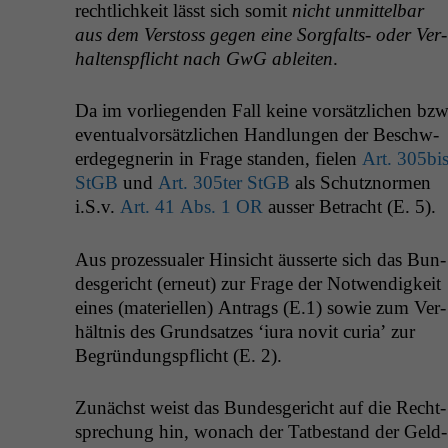
rechtlichkeit lässt sich somit
nicht unmit­tel­bar
aus dem Ver­stoss gegen eine Sorgfalts- oder Ver­
hal­tenspflicht nach GwG ableit­en
.
Da im vor­liegen­den Fall keine vorsät­zlichen bzw
even­tu­alvorsät­zlichen Hand­lun­gen der Beschw­
erdegeg­ner­in in Frage standen, fie­len
Art. 305bi
StGB
und
Art. 305ter StGB
als Schutznor­men
i.S.v.
Art. 41 Abs. 1
OR
auss­er Betra­cht (E. 5).
Aus prozes­sualer Hin­sicht äusserte sich das Bun­
des­gericht (erneut) zur Frage der Notwendigkeit
eines (materiellen) Antrags (E.1) sowie zum Ver­
hält­nis des Grund­satzes ‘iura novit curia’ zur
Begrün­dungspflicht (E. 2).
Zunächst weist das Bun­des­gericht auf die Recht­
sprechung hin, wonach der Tatbe­stand der Geld­