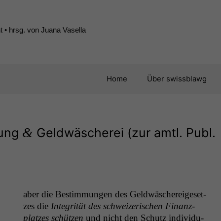
 • hrsg. von Juana Vasella
Home
Über swissblawg
&
lung
Geldwäscherei (zur amtl. Publ.
aber die Bes­tim­mungen des Geld­wäschereige­set­
zes die
Integrität des schweiz­erischen Finanz­
platzes schützen
und nicht den Schutz indi­vidu­