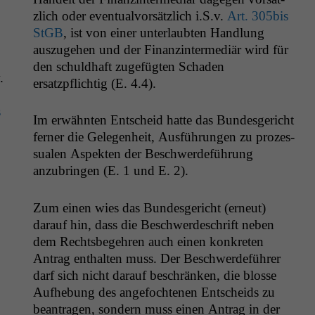
zlich oder even­tu­alvorsät­zlich i.S.v.
Art. 305bis
StGB
, ist von ein­er unter­laubten Hand­lung
auszuge­hen und der Finanz­in­ter­mediär wird für
den schuld­haft zuge­fügten Schaden
.
ersatzpflichtig (E. 4.4).
s
Im erwäh­n­ten Entscheid hat­te das Bun­des­gericht
fern­er die Gele­gen­heit, Aus­führun­gen zu prozes­
sualen Aspek­ten der Beschw­erde­führung
anzubrin­gen (E. 1 und E. 2).
Zum einen wies das Bun­des­gericht (erneut)
darauf hin, dass die Beschw­erde­schrift neben
dem Rechts­begehren auch einen konkreten
Antrag enthal­ten muss. Der Beschw­erde­führer
darf sich nicht darauf beschränken, die blosse
Aufhe­bung des ange­focht­e­nen Entschei­ds zu
beantra­gen, son­dern muss einen Antrag in der