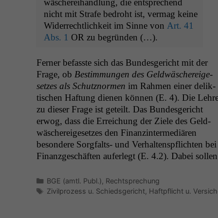
wäscherei­hand­lung, die entsprechend
nicht mit Strafe bedro­ht ist, ver­mag keine
Wider­rechtlichkeit im Sinne von
Art. 41
Abs. 1
OR
zu begründen (…).
Fern­er befasste sich das Bun­des­gericht mit der
Frage, ob
Bes­tim­mungen des Geld­wäschereige­
set­zes als Schutznor­men
im Rah­men ein­er delik­
tis­chen Haf­tung dienen kön­nen (E. 4). Die Lehr
zu dieser Frage ist geteilt. Das Bun­des­gericht
erwog, dass die Erre­ichung der Ziele des Geld­
wäschereige­set­zes den Finanz­in­ter­mediären
beson­dere Sorgfalts- und Ver­hal­tenspflicht­en bei
Finanzgeschäften aufer­legt (E. 4.2). Dabei sollen
Kategorien
BGE (amtl. Publ.)
,
Rechtsprechung
Schlagwörter
Zivilprozess u. Schiedsgericht
,
Haftpflicht u. Versic