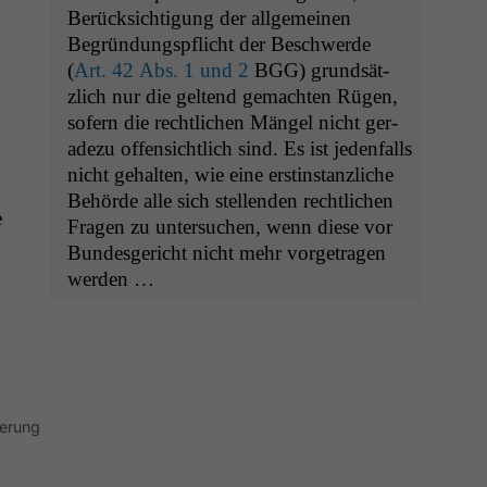
Berück­sich­ti­gung der all­ge­meinen
Begrün­dungspflicht der Beschw­erde
(
Art. 42 Abs. 1 und 2
BGG
) grund­sät­
zlich nur die gel­tend gemacht­en Rügen,
sofern die rechtlichen Män­gel nicht ger­
Notwendige
adezu offen­sichtlich sind. Es ist jeden­falls
Cookies
nicht gehal­ten, wie eine erstin­stan­zliche
Diese
Cookies sind
Behörde alle sich stel­len­den rechtlichen
e
nicht
Fra­gen zu unter­suchen, wenn diese vor
optional, es
Bun­des­gericht nicht mehr vor­ge­tra­gen
braucht sie,
werden …
damit die
Website
korrekt
angezeigt
werden kann.
herung
Statistiken
Um unsere