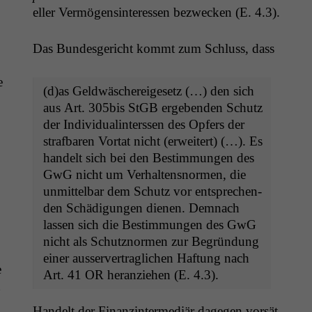
eller Ver­mö­gensin­ter­essen bezweck­en (E. 4.3).
Das Bun­des­gericht kommt zum Schluss, dass
e
(d)as Geld­wäschereige­setz (…) den sich
aus Art. 305bis StGB ergeben­den Schutz
der Indi­vid­u­al­in­ter­ssen des Opfers der
straf­baren Vor­tat nicht (erweit­ert) (…). Es
han­delt sich bei den Bes­tim­mungen des
GwG nicht um Ver­hal­tensnor­men, die
unmit­tel­bar dem Schutz vor entsprechen­
den Schädi­gun­gen dienen. Dem­nach
lassen sich die Bes­tim­mungen des GwG
nicht als Schutznor­men zur Begrün­dung
ein­er ausserver­traglichen Haf­tung nach
e
Art. 41
OR
her­anziehen (E. 4.3).
h
Han­delt der Finanz­in­ter­mediär dage­gen vorsät­