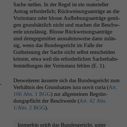
Sache stellen. In der Regel ist ein materieller
Antrag erforder­lich; Rück­weisungsanträge an die
Vorin­stanz oder blosse Aufhe­bungsanträge genü­
gen grund­sät­zlich nicht und machen die Beschw­
erde unzuläs­sig. Blosse Rück­weisungsanträge
sind demge­genüber aus­nahm­sweise dann zuläs­
sig, wenn das Bun­des­gericht im Falle der
Gutheis­sung der Sache nicht selb­st entschei­den
kön­nte, etwa weil die erforder­lichen Sacher­halts­
i
fest­stel­lun­gen der Vorin­stanz fehlen (E. 1).
­
Desweit­eren äusserte sich das Bun­des­gericht zum
­
Ver­hält­nis des Grund­satzes iura novit curia (
Art.
106 Abs. 1
BGG
) zur all­ge­meinen Begrün­
dungspflicht der Beschw­erde (
Art. 42 Abs.
1/Abs. 2
BGG
).
Immer­hin prüft das Bun­des­gericht, unter