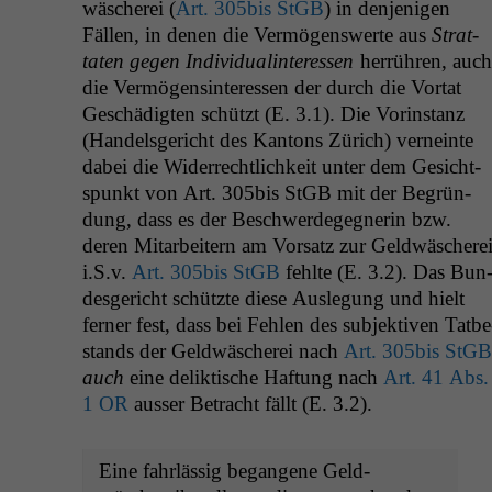
wäscherei (
Art. 305bis StGB
) in den­jeni­gen
Fällen, in denen die Ver­mö­genswerte aus
Strat­
tat­en gegen Indi­vid­u­al­in­ter­essen
her­rühren, auch
die Ver­mö­gensin­ter­essen der durch die Vor­tat
Geschädigten schützt (E. 3.1). Die Vorin­stanz
(Han­dels­gericht des Kan­tons Zürich) verneinte
dabei die Wider­rechtlichkeit unter dem Gesicht­
spunkt von Art. 305bis StGB mit der Begrün­
dung, dass es der Beschw­erdegeg­ner­in bzw.
deren Mitar­beit­ern am Vor­satz zur Geld­wäschere
i.S.v.
Art. 305bis StGB
fehlte (E. 3.2). Das Bun
des­gericht schützte diese Ausle­gung und hielt
fern­er fest, dass bei Fehlen des sub­jek­tiv­en Tatbe
stands der Geld­wäscherei nach
Art. 305bis StGB
auch
eine delik­tis­che Haf­tung nach
Art. 41 Abs.
1
OR
auss­er Betra­cht fällt (E. 3.2).
Eine fahrläs­sig began­gene Geld­