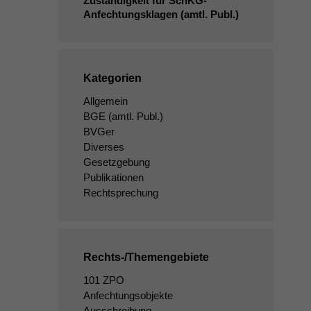
Zuständigkeit für SchKG-
Anfechtungsklagen (amtl. Publ.)
Kategorien
Allgemein
BGE
(amtl. Publ.)
BVGer
Diverses
Gesetzgebung
Publikationen
Rechtsprechung
Rechts-/Themengebiete
101 ZPO
Anfechtungsobjekte
Ausschreibung