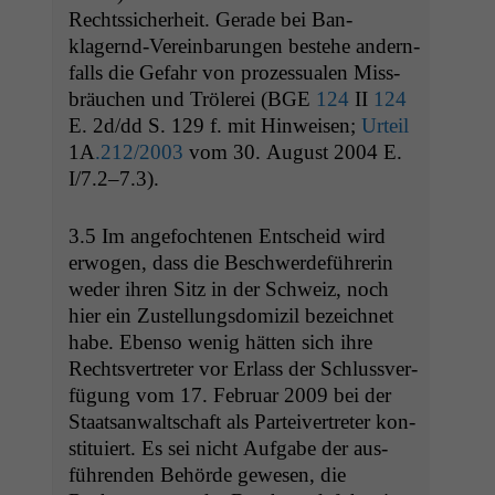
Rechtssicher­heit. Ger­ade bei Ban­
klagernd-Vere­in­barun­gen beste­he andern­
falls die Gefahr von prozes­sualen Miss­
bräuchen und Trölerei (
BGE
124
II
124
E. 2d/dd S. 129 f. mit Hin­weisen;
Urteil
1A
.212/2003
vom 30. August 2004 E.
I/7.2–7.3).
3.5 Im ange­focht­e­nen Entscheid wird
erwogen, dass die Beschw­erde­führerin
wed­er ihren Sitz in der Schweiz, noch
hier ein Zustel­lungs­dom­izil beze­ich­net
habe. Eben­so wenig hät­ten sich ihre
Rechtsvertreter vor Erlass der Schlussver­
fü­gung vom 17. Feb­ru­ar 2009 bei der
Staat­san­waltschaft als Parteivertreter kon­
sti­tu­iert. Es sei nicht Auf­gabe der aus­
führen­den Behörde gewe­sen, die