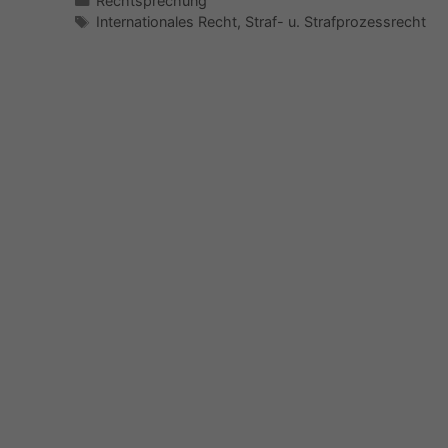
Rechtsprechung
Schlagwörter
Internationales Recht
,
Straf- u. Strafprozessrecht