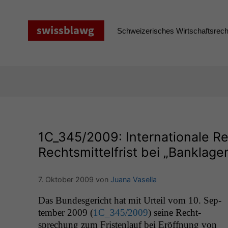
Zum
Inhalt
springen
Schweizerisches Wirtschaftsrecht
1C_345
/2009: Internationale Re
Rechtsmittelfrist bei „Banklag
7. Oktober 2009
von
Juana Vasella
Das Bun­des­gericht hat mit Urteil vom 10. Sep­
tem­ber 2009 (
1C_345
/2009
) seine Recht­
sprechung zum Fris­ten­lauf bei Eröff­nung von