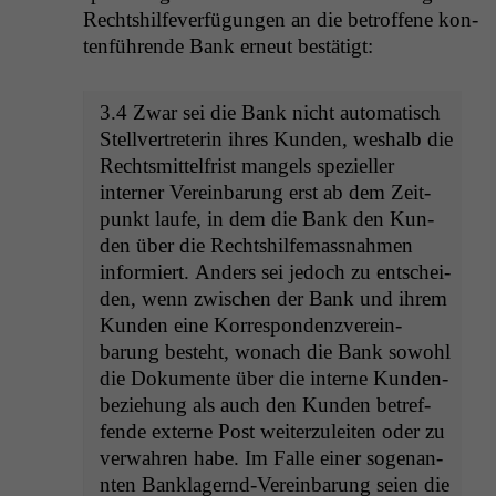
Recht­shil­fever­fü­gun­gen an die betrof­fene kon­
tenführende Bank erneut bestätigt:
3.4 Zwar sei die Bank nicht automa­tisch
Stel­lvertreterin ihres Kun­den, weshalb die
Rechtsmit­tel­frist man­gels spezieller
intern­er Vere­in­barung erst ab dem Zeit­
punkt laufe, in dem die Bank den Kun­
den über die Recht­shil­fe­mass­nah­men
informiert. Anders sei jedoch zu entschei­
den, wenn zwis­chen der Bank und ihrem
Kun­den eine Kor­re­spon­den­zvere­in­
barung beste­ht, wonach die Bank sowohl
die Doku­mente über die interne Kun­den­
beziehung als auch den Kun­den betr­e­f­
fende externe Post weit­erzuleit­en oder zu
ver­wahren habe. Im Falle ein­er soge­nan­
nten Ban­klagernd-Vere­in­barung seien die