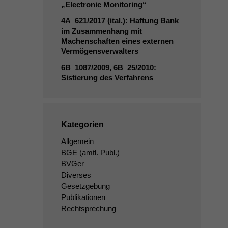
„Electronic Monitoring“
4A_621
/2017 (ital.): Haftung Bank
im Zusammenhang mit
Machenschaften eines externen
Vermögensverwalters
6B_1087
/2009,
6B_25
/2010:
Sistierung des Verfahrens
Kategorien
Allgemein
BGE
(amtl. Publ.)
BVGer
Diverses
Gesetzgebung
Publikationen
Rechtsprechung