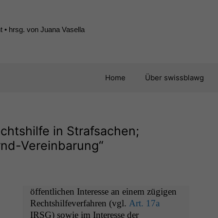
 • hrsg. von Juana Vasella
Home
Über swissblawg
chtshilfe in Strafsachen;
ernd-Vereinbarung“
öffentlichen Inter­esse an einem zügi­gen
Recht­shil­fever­fahren (vgl.
Art. 17a
IRSG
) sowie im Inter­esse der