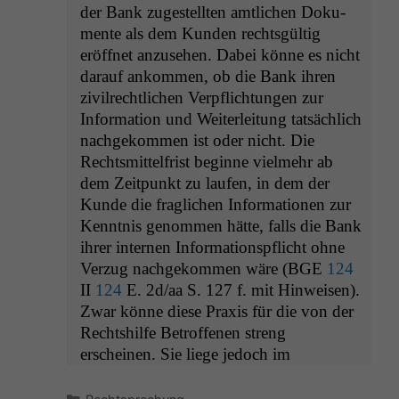
der Bank zugestell­ten amtlichen Doku­
mente als dem Kun­den rechts­gültig
eröffnet anzuse­hen. Dabei könne es nicht
darauf ankom­men, ob die Bank ihren
zivil­rechtlichen Verpflich­tun­gen zur
Infor­ma­tion und Weit­er­leitung tat­säch­lich
nachgekom­men ist oder nicht. Die
Rechtsmit­tel­frist beginne vielmehr ab
dem Zeit­punkt zu laufen, in dem der
Kunde die fraglichen Infor­ma­tio­nen zur
Ken­nt­nis genom­men hätte, falls die Bank
ihrer inter­nen Infor­ma­tion­spflicht ohne
Verzug nachgekom­men wäre (
BGE
124
II
124
E. 2d/aa S. 127 f. mit Hin­weisen).
Zwar könne diese Prax­is für die von der
Recht­shil­fe Betrof­fe­nen streng
erscheinen. Sie liege jedoch im
Kategorien