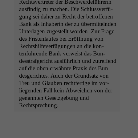
Rechtsvertreter der Beschw­erde­führerin
aus­find­ig zu machen. Die Schlussver­fü­
gung sei daher zu Recht der betrof­fe­nen
Bank als Inhab­erin der zu über­mit­tel­nden
Unter­la­gen zugestellt wor­den. Zur Frage
des Fris­ten­laufes bei Eröff­nung von
Recht­shil­fever­fü­gun­gen an die kon­
tenführende Bank ver­weist das Bun­
desstrafgericht aus­führlich und zutr­e­f­fend
auf die oben erwäh­nte Prax­is des Bun­
des­gericht­es. Auch der Grund­satz von
Treu und Glauben recht­fer­tige im vor­
liegen­den Fall kein Abwe­ichen von der
genan­nten Geset­zge­bung und
Rechtsprechung.