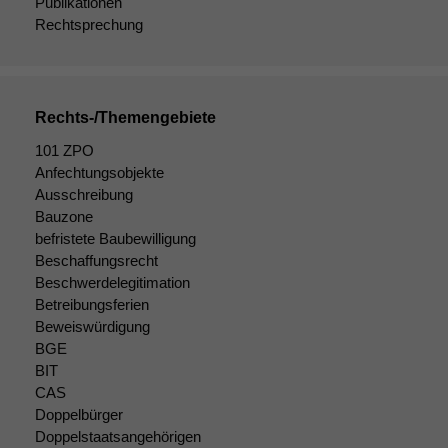
Publikationen
Rechtsprechung
Rechts-/Themengebiete
101 ZPO
Anfechtungsobjekte
Ausschreibung
Bauzone
befristete Baubewilligung
Notwendige
Beschaffungsrecht
Cookies
Beschwerdelegitimation
Diese
Betreibungsferien
Cookies sind
Beweiswürdigung
nicht
BGE
optional, es
BIT
braucht sie,
CAS
damit die
Doppelbürger
Website
Doppelstaatsangehörigen
korrekt