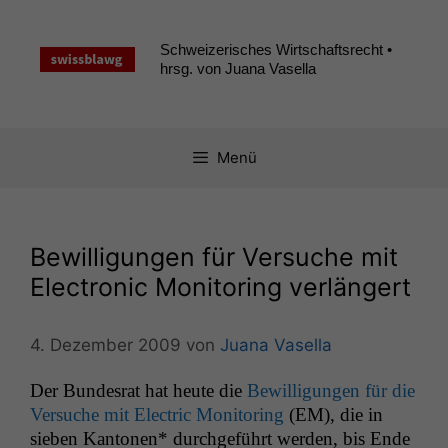
Zum
Inhalt
Schweizerisches Wirtschaftsrecht •
springen
hrsg. von Juana Vasella
Menü
Bewilligungen für Versuche mit
Electronic Monitoring verlängert
4. Dezember 2009
von
Juana Vasella
Der Bun­desrat hat heute die
Bewil­li­gun­gen für die
Ver­suche mit Elec­tric Mon­i­tor­ing
(
EM
), die in
sieben Kan­to­nen* durchge­führt wer­den, bis Ende