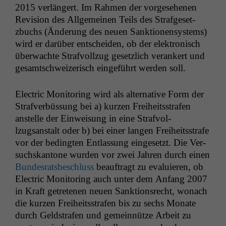
2015 ver­längert. Im Rah­men der vorge­se­henen
Revi­sion des All­ge­meinen Teils des Strafge­set­
zbuchs (Änderung des neuen Sank­tio­nen­sys­tems)
wird er darüber entschei­den, ob der elek­tro­n­isch
überwachte Strafvol­lzug geset­zlich ver­ankert und
gesamtschweiz­erisch einge­führt wer­den soll.
Elec­tric Mon­i­tor­ing wird als alter­na­tive Form der
Strafver­büs­sung bei a) kurzen Frei­heitsstrafen
anstelle der Ein­weisung in eine Strafvol­
lzugsanstalt oder b) bei ein­er lan­gen Frei­heitsstrafe
vor der bed­ingten Ent­las­sung einge­set­zt. Die Ver­
such­skan­tone wur­den vor zwei Jahren durch einen
Bun­desrats­beschluss
beauf­tragt zu evaluieren, ob
Elec­tric Mon­i­tor­ing auch unter dem Anfang 2007
in Kraft getrete­nen neuen Sank­tion­srecht, wonach
die kurzen Frei­heitsstrafen bis zu sechs Monate
durch Geld­strafen und gemein­nütze Arbeit zu