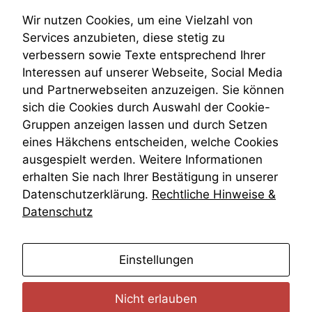
diese Option
Submissionsrecht
deaktivieren,
Teilungsklage
Wir nutzen Cookies, um eine Vielzahl von
kann die
Venezuela
Services anzubieten, diese stetig zu
Website nicht
VRK
verbessern sowie Texte entsprechend Ihrer
zu 100%
Wiederherstellungsanordnung
funktionieren.
Interessen auf unserer Webseite, Social Media
Zivilprozessordnung
und Partnerwebseiten anzuzeigen. Sie können
ZPO
sich die Cookies durch Auswahl der Cookie-
Zustellfiktion
Marketing
Gruppen anzeigen lassen und durch Setzen
Zuständigkeit
Wir speichern
Öffentliches Personalrecht
eines Häkchens entscheiden, welche Cookies
anonyme Daten ab,
Öffentlichkeitsprinzip
ausgespielt werden. Weitere Informationen
um interne
marketingtechnische
erhalten Sie nach Ihrer Bestätigung in unserer
Auswertungen
Datenschutzerklärung.
Rechtliche Hinweise &
durchführen zu
Datenschutz
können. Diese helfen
uns, unsere Website
zu verbessern.
anmelden
Einstellungen
Nicht erlauben