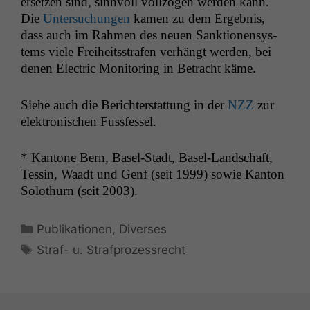
erset­zen sind, sin­nvoll vol­l­zo­gen wer­den kann.
Die
Unter­suchun­gen
kamen zu dem Ergeb­nis,
dass auch im Rah­men des neuen Sank­tio­nen­sys­
tems viele Frei­heitsstrafen ver­hängt wer­den, bei
denen Elec­tric Mon­i­tor­ing in Betra­cht käme.
Siehe auch die Berichter­stat­tung in der
NZZ
zur
elek­tro­n­is­chen Fussfessel.
* Kan­tone Bern, Basel-Stadt, Basel-Land­schaft,
Tessin, Waadt und Genf (seit 1999) sowie Kan­ton
Solothurn (seit 2003).
Kategorien
Publikationen
,
Diverses
Schlagwörter
Straf- u. Strafprozessrecht