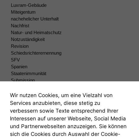
Cookies sind
Luxram-Gebäude
nicht
Miteigentum
optional, es
nachehelicher Unterhalt
braucht sie,
Nachfrist
damit die
Natur- und Heimatschutz
Website
Notzuständigkeit
korrekt
Revision
angezeigt
werden kann.
Schiedsrichterernennung
SFV
Spanien
Staatenimmunität
Statistiken
Um unsere
Submission
Website zu
Submissionsrecht
verbessern,
Teilungsklage
Wir nutzen Cookies, um eine Vielzahl von
zeichnen
Venezuela
Services anzubieten, diese stetig zu
wir
VRK
verbessern sowie Texte entsprechend Ihrer
anonyme
Wiederherstellungsanordnung
statistische
Interessen auf unserer Webseite, Social Media
Zivilprozessordnung
Daten auf.
und Partnerwebseiten anzuzeigen. Sie können
ZPO
sich die Cookies durch Auswahl der Cookie-
Zustellfiktion