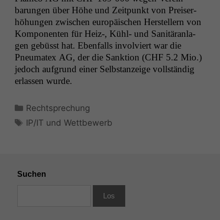
barun­gen über Höhe und Zeit­punkt von Preis­er­
höhun­gen zwis­chen europäis­chen Her­stellern von
Kom­po­nen­ten für Heiz‑, Kühl- und San­itäran­la­
gen gebüsst hat. Eben­falls involviert war die
Pneu­ma­tex
AG
, der die Sank­tion (
CHF
5.2 Mio.)
jedoch auf­grund ein­er Selb­stanzeige voll­ständig
erlassen wurde.
Kategorien
Rechtsprechung
Schlagwörter
IP/IT und Wettbewerb
Suchen