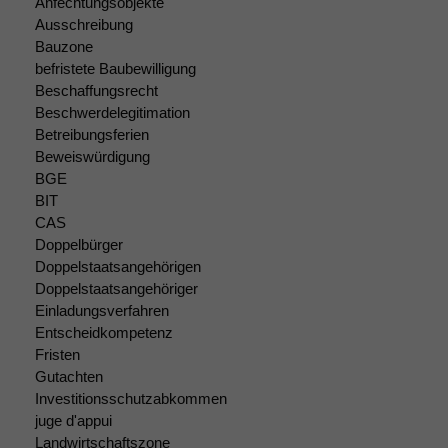
Anfechtungsobjekte
Ausschreibung
Bauzone
befristete Baubewilligung
Beschaffungsrecht
Beschwerdelegitimation
Betreibungsferien
Beweiswürdigung
BGE
BIT
CAS
Doppelbürger
Doppelstaatsangehörigen
Doppelstaatsangehöriger
Einladungsverfahren
Entscheidkompetenz
Fristen
Gutachten
Notwendige
Investitionsschutzabkommen
Cookies
juge d'appui
Diese
Landwirtschaftszone