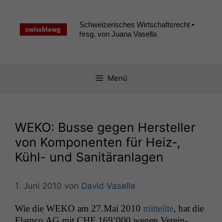
Zum
Inhalt
Schweizerisches Wirtschaftsrecht •
springen
hrsg. von Juana Vasella
Menü
WEKO
: Busse gegen Hersteller
von Komponenten für Heiz‑,
Kühl- und Sanitäranlagen
1. Juni 2010
von
David Vasella
Wie die
WEKO
am 27.Mai 2010
mit­teilte
, hat die
Flam­co
AG
mit
CHF
169’000 wegen Vere­in­