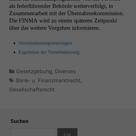
als fed­er­führen­der Behörde weit­er­ver­fol­gt, in
Zusam­me­nar­beit mit der Über­nah­mekom­mis­sion.
Die
FINMA
wird zu einem späteren Zeit­punkt
über das weit­ere Vorge­hen informieren.
Vernehm­las­sung­sun­ter­la­gen
Ergeb­nisse der Vernehmlassung
Kategorien
Gesetzgebung
,
Diverses
Schlagwörter
Bank- u. Finanzmarktrecht
,
Gesellschaftsrecht
Suchen