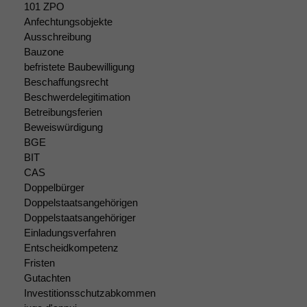
101 ZPO
Anfechtungsobjekte
Ausschreibung
Bauzone
befristete Baubewilligung
Beschaffungsrecht
Beschwerdelegitimation
Betreibungsferien
Beweiswürdigung
Notwendige
Cookies
BGE
Diese
BIT
Cookies sind
CAS
nicht
Doppelbürger
optional, es
Doppelstaatsangehörigen
braucht sie,
Doppelstaatsangehöriger
damit die
Einladungsverfahren
Website
Entscheidkompetenz
korrekt
Fristen
angezeigt
Gutachten
werden kann.
Investitionsschutzabkommen