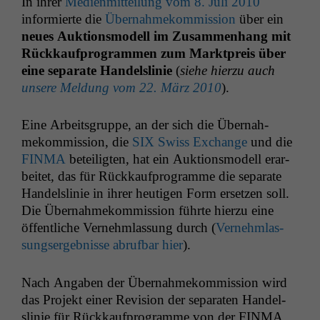
In ihrer
Medi­en­mit­teilung vom 8. Juli 2010
informierte die
Über­nah­mekom­mis­sion
über ein
neues Auk­tion­s­mod­ell im Zusam­men­hang mit
Rück­kauf­pro­gram­men zum Mark­t­preis über
eine sep­a­rate Han­del­slin­ie
(
siehe hierzu auch
unsere Mel­dung vom 22. März 2010
).
Eine Arbeits­gruppe, an der sich die Über­nah­
mekom­mis­sion, die
SIX
Swiss Exchange
und die
FINMA
beteiligten, hat ein Auk­tion­s­mod­ell erar­
beit­et, das für Rück­kauf­pro­gramme die sep­a­rate
Han­del­slin­ie in ihrer heuti­gen Form erset­zen soll.
Die Über­nah­mekom­mis­sion führte hierzu eine
öffentliche Vernehm­las­sung durch (
Vernehm­las­
sungsergeb­nisse abruf­bar hier
).
Nach Angaben der Über­nah­mekom­mis­sion wird
das Pro­jekt ein­er Revi­sion der sep­a­rat­en Han­del­
slin­ie für Rück­kauf­pro­gramme von der
FINMA