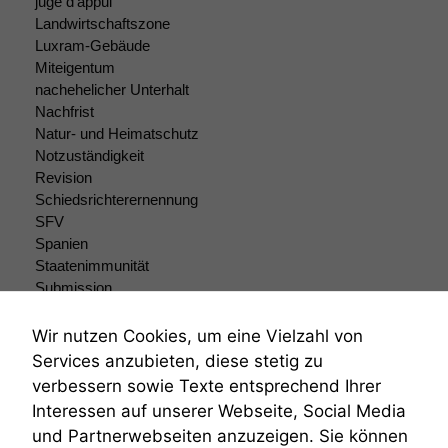
juge d'appui
Landwirtschaftszone
Statistiken
Luxram-Gebäude
Um unsere
Miteigentum
Website zu
verbessern,
nachehelicher Unterhalt
zeichnen
Nachfrist
wir
Natur- und Heimatschutz
anonyme
Notzuständigkeit
statistische
Revision
Daten auf.
Schiedsrichterernennung
SFV
Spanien
Funktionalität
Staatenimmunität
Einige
Submission
Funktionen auf
Submissionsrecht
dieser Website
Teilungsklage
Wir nutzen Cookies, um eine Vielzahl von
sind optional.
Venezuela
Wenn Sie
Services anzubieten, diese stetig zu
VRK
diese Option
verbessern sowie Texte entsprechend Ihrer
deaktivieren,
Wiederherstellungsanordnung
Interessen auf unserer Webseite, Social Media
kann die
Zivilprozessordnung
und Partnerwebseiten anzuzeigen. Sie können
Website nicht
ZPO