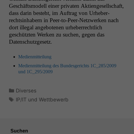
Geschäftsmod­ell ein­er pri­vat­en Aktienge­sellschaft,
dass darin beste­ht, im Auf­trag von Urhe­ber­
rechtsin­hab­ern in Peer-to-Peer-Net­zw­erken nach
dort ille­gal ange­bote­nen urhe­ber­rechtlich
geschützten Werken zu suchen, gegen das
Datenschutzgesetz.
Medi­en­mit­teilung
Medi­en­mit­teilung des Bun­des­gerichts
1C_285
/2009
und
1C_295
/2009
Kategorien
Diverses
Schlagwörter
IP/IT und Wettbewerb
Suchen