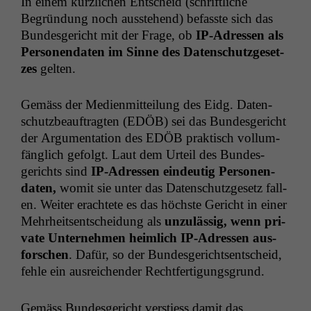
In einem kür­zlichen Entscheid (schriftliche
Begrün­dung noch ausste­hend) befasste sich das
Bun­des­gericht mit der Frage, ob
IP-Adressen als
Per­so­n­en­dat­en im Sinne des Daten­schutzge­set­
zes
gelten.
Gemäss der Medi­en­mit­teilung des Eidg. Daten­
schutzbeauf­tragten (
EDÖB
) sei das Bun­des­gericht
der Argu­men­ta­tion des
EDÖB
prak­tisch vol­lum­
fänglich gefol­gt. Laut dem Urteil des Bun­des­
gerichts sind
IP-Adressen ein­deutig Per­so­n­en­
dat­en,
wom­it sie unter das Daten­schutzge­setz fall­
en. Weit­er erachtete es das höch­ste Gericht in ein­er
Mehrheit­sentschei­dung als
unzuläs­sig, wenn pri­
vate Unternehmen heim­lich IP-Adressen aus­
forschen
. Dafür, so der Bun­des­gericht­sentscheid,
fehle ein aus­re­ichen­der Rechtfertigungsgrund.
Gemäss Bun­des­gericht ver­stiess damit das