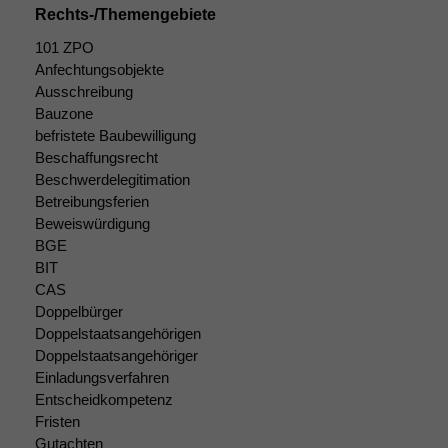
Rechts-/Themengebiete
101 ZPO
Anfechtungsobjekte
Ausschreibung
Bauzone
befristete Baubewilligung
Beschaffungsrecht
Beschwerdelegitimation
Betreibungsferien
Notwendige
Beweiswürdigung
Cookies
BGE
Diese
Cookies sind
BIT
nicht
CAS
optional, es
Doppelbürger
braucht sie,
Doppelstaatsangehörigen
damit die
Doppelstaatsangehöriger
Website
Einladungsverfahren
korrekt
Entscheidkompetenz
angezeigt
Fristen
werden kann.
Gutachten