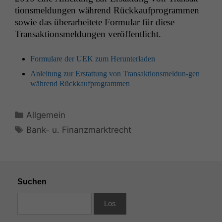
tion­s­meldun­gen während Rück­kauf­pro­gram­men
sowie das über­ar­beit­ete For­mu­lar für diese
Transak­tion­s­meldun­gen veröffentlicht.
For­mu­la­re der
UEK
zum Herunterladen
Anleitung zur Erstat­tung von Transak­tion­s­meldun-gen
während Rückkaufprogrammen
Kategorien
Allgemein
Schlagwörter
Bank- u. Finanzmarktrecht
Suchen