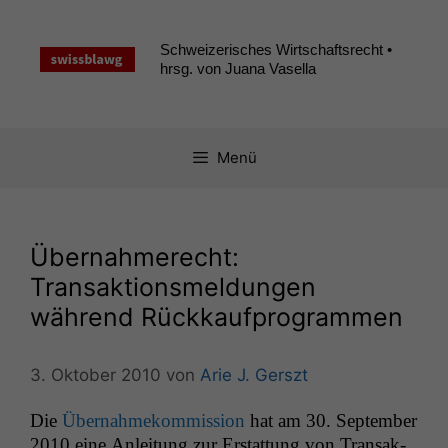
Zum
Inhalt
Schweizerisches Wirtschaftsrecht •
springen
hrsg. von Juana Vasella
Menü
Übernahmerecht:
Transaktionsmeldungen
während Rückkaufprogrammen
3. Oktober 2010
von
Arie J. Gerszt
Die
Über­nah­mekom­mis­sion
hat am 30. Sep­tem­ber
2010 eine Anleitung zur Erstat­tung von Transak­