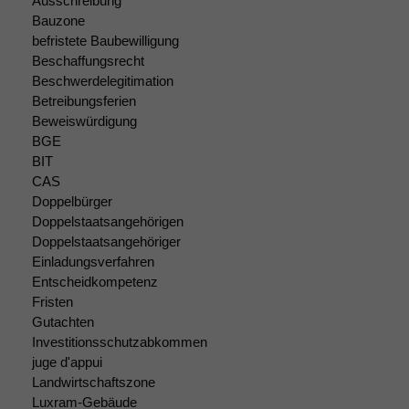
Ausschreibung
Bauzone
befristete Baubewilligung
Beschaffungsrecht
Beschwerdelegitimation
Betreibungsferien
Beweiswürdigung
BGE
BIT
CAS
Doppelbürger
Doppelstaatsangehörigen
Doppelstaatsangehöriger
Einladungsverfahren
Entscheidkompetenz
Fristen
Gutachten
Investitionsschutzabkommen
Notwendige
juge d'appui
Cookies
Landwirtschaftszone
Diese
Luxram-Gebäude
Cookies sind