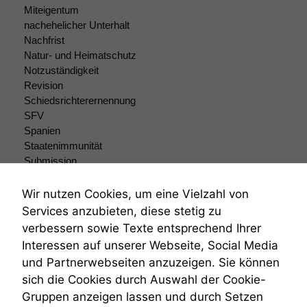
Miteigentum
nicht
nachehelicher Unterhalt
optional, es
braucht sie,
Nachfrist
damit die
Natur- und Heimatschutz
Website
Notzuständigkeit
korrekt
Revision
angezeigt
Schiedsrichterernennung
werden kann.
SFV
Spanien
Staatenimmunität
Statistiken
Submission
Um unsere
Submissionsrecht
Website zu
Teilungsklage
Wir nutzen Cookies, um eine Vielzahl von
verbessern,
Venezuela
zeichnen
Services anzubieten, diese stetig zu
VRK
wir
verbessern sowie Texte entsprechend Ihrer
Wiederherstellungsanordnung
anonyme
Interessen auf unserer Webseite, Social Media
statistische
Zivilprozessordnung
und Partnerwebseiten anzuzeigen. Sie können
Daten auf.
ZPO
sich die Cookies durch Auswahl der Cookie-
Zustellfiktion
Gruppen anzeigen lassen und durch Setzen
Zuständigkeit