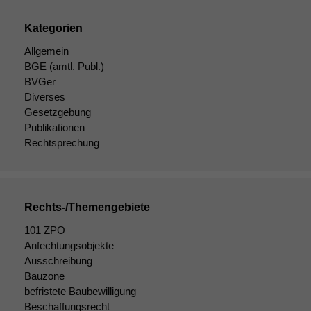
Kategorien
Allgemein
BGE
(amtl. Publ.)
BVGer
Diverses
Gesetzgebung
Publikationen
Rechtsprechung
Rechts-/Themengebiete
101 ZPO
Notwendige
Anfechtungsobjekte
Cookies
Ausschreibung
Diese
Bauzone
Cookies sind
befristete Baubewilligung
nicht
Beschaffungsrecht