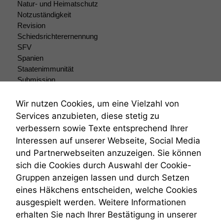
Natur- und Heimatschutz
Funktionen auf
Notzuständigkeit
dieser Website
sind optional.
Revision
Wenn Sie
Schiedsrichterernennung
diese Option
SFV
deaktivieren,
Spanien
kann die
Staatenimmunität
Website nicht
Submission
zu 100%
Submissionsrecht
funktionieren.
Teilungsklage
Wir nutzen Cookies, um eine Vielzahl von
Venezuela
Services anzubieten, diese stetig zu
VRK
verbessern sowie Texte entsprechend Ihrer
Marketing
Wiederherstellungsanordnung
Wir speichern
Interessen auf unserer Webseite, Social Media
Zivilprozessordnung
anonyme Daten ab,
und Partnerwebseiten anzuzeigen. Sie können
ZPO
um interne
sich die Cookies durch Auswahl der Cookie-
Zustellfiktion
marketingtechnische
Gruppen anzeigen lassen und durch Setzen
Zuständigkeit
Auswertungen
durchführen zu
Öffentliches Personalrecht
eines Häkchens entscheiden, welche Cookies
können. Diese helfen
Öffentlichkeitsprinzip
ausgespielt werden. Weitere Informationen
uns, unsere Website
erhalten Sie nach Ihrer Bestätigung in unserer
zu verbessern.