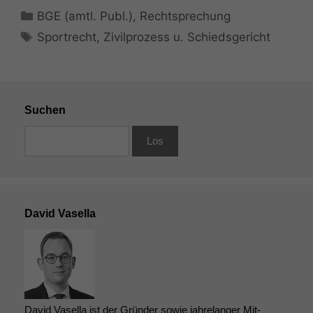
Kategorien
BGE (amtl. Publ.)
,
Rechtsprechung
Schlagwörter
Sportrecht
,
Zivilprozess u. Schiedsgericht
Suchen
David Vasella
David Vasella ist der Gründer sowie jahrelanger Mit-