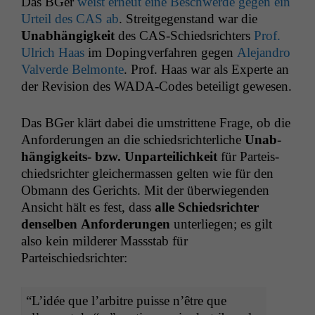
Das BGer
weist erneut eine Beschw­erde gegen ein
Urteil des
CAS
ab
. Stre­it­ge­gen­stand war die
Unab­hängigkeit
des CAS-Schied­srichters
Prof.
Ulrich Haas
im Dop­ingver­fahren gegen
Ale­jan­dro
Valverde Bel­monte
. Prof. Haas war als Experte an
der Revi­sion des WADA-Codes beteiligt gewesen.
Das BGer klärt dabei die umstrit­tene Frage, ob die
Anforderun­gen an die schied­srichter­liche
Unab­
hängigkeits- bzw. Unparteilichkeit
für Parteis­
chied­srichter gle­icher­massen gel­ten wie für den
Obmann des Gerichts. Mit der über­wiegen­den
Ansicht hält es fest, dass
alle Schied­srichter
densel­ben Anforderun­gen
unter­liegen; es gilt
also kein milder­er Massstab für
Parteischiedsrichter:
“
L’idée que l’arbitre puisse n’être que