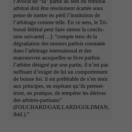
l’avocat de “sa” par­tie au sein du tri­bunal
arbi­tral doit être résol­u­ment écartée sous
peine de met­tre en péril l’institution de
l’arbitrage comme telle. En ce sens, le Tri­
bunal fédéral peut faire sienne la con­clu­
sion suiv­ante[…]: “compte tenu de la
dégra­da­tion des moeurs par­fois con­statée
dans l’arbitrage inter­na­tion­al et des
manoeu­vres aux­quelles se livre par­fois
l’arbitre désigné par une par­tie, il n’est pas
suff­isant d’exiger de lui un com­porte­ment
de bonne foi: il est préférable de s’en tenir
aux principes, en espérant qu’ils per­me­t­
tront, en pra­tique, de tem­pér­er les dérives
des arbi­tres-par­ti­sans”
(
FOUCHARD
/
GAILLARD
/
GOLDMAN
,
ibid.).”