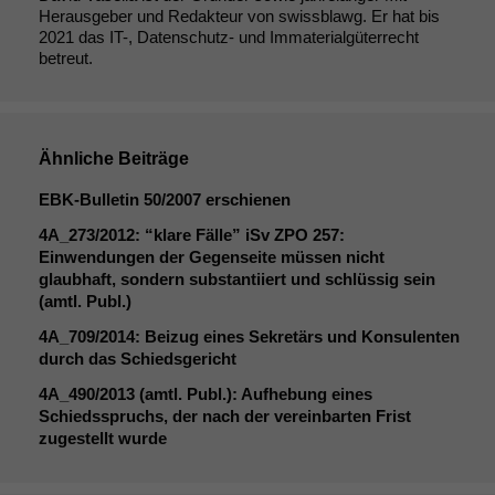
Herausgeber und Redakteur von swissblawg. Er hat bis
2021 das IT-, Datenschutz- und Immaterialgüterrecht
betreut.
Ähnliche Beiträge
EBK-Bulletin 50/2007 erschienen
4A_273
/2012: “klare Fälle” iSv
ZPO
257:
Einwendungen der Gegenseite müssen nicht
glaubhaft, sondern substantiiert und schlüssig sein
(amtl. Publ.)
4A_709
/2014: Beizug eines Sekretärs und Konsulenten
durch das Schiedsgericht
4A_490
/2013 (amtl. Publ.): Aufhebung eines
Schiedsspruchs, der nach der vereinbarten Frist
zugestellt wurde