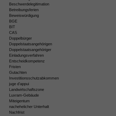
optional, es
Beschwerdelegitimation
braucht sie,
Betreibungsferien
damit die
Beweiswürdigung
Website
korrekt
BGE
angezeigt
BIT
werden kann.
CAS
Doppelbürger
Doppelstaatsangehörigen
Statistiken
Doppelstaatsangehöriger
Um unsere
Einladungsverfahren
Website zu
Entscheidkompetenz
verbessern,
Fristen
zeichnen
Gutachten
wir
Investitionsschutzabkommen
anonyme
juge d'appui
statistische
Landwirtschaftszone
Daten auf.
Luxram-Gebäude
Miteigentum
nachehelicher Unterhalt
Funktionalität
Nachfrist
Einige