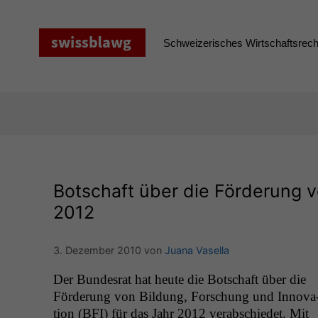
Zum
Inhalt
springen
Schweizerisches Wirtschaftsrecht
Botschaft über die Förderung v
2012
3. Dezember 2010
von
Juana Vasella
Der Bun­desrat hat heute die Botschaft über die
Förderung von Bil­dung, Forschung und Inno­va
tion (
BFI
) für das Jahr 2012 ver­ab­schiedet. Mit