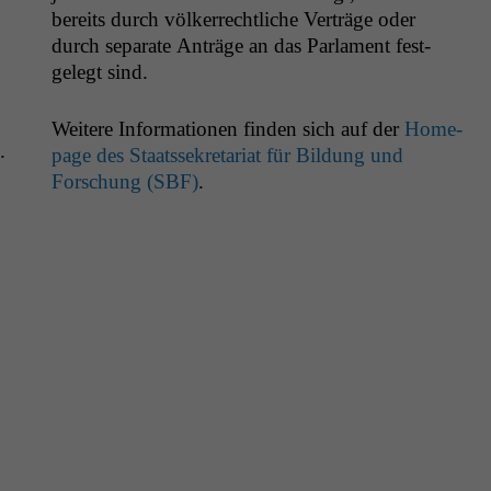
bere­its durch völk­er­rechtliche Verträge oder
durch sep­a­rate Anträge an das Par­la­ment fest­
gelegt sind.
Weit­ere Infor­ma­tio­nen find­en sich auf der
Home­
.
page des Staatssekre­tari­at für Bil­dung und
Forschung (
SBF
)
.