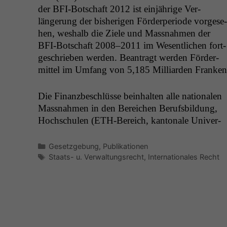
der BFI-Botschaft 2012 ist ein­jährige Ver­
längerung der bish­eri­gen Förder­pe­ri­ode vorge­se­
hen, weshalb die Ziele und Mass­nah­men der
BFI-Botschaft 2008–2011 im Wesentlichen fort­
geschrieben wer­den. Beantragt wer­den För­der­
mit­tel im Umfang von 5,185 Mil­liar­den Franken
Die Finanzbeschlüsse bein­hal­ten alle nationalen
Mass­nah­men in den Bere­ichen Berufs­bil­dung,
Hochschulen (ETH-Bere­ich, kan­tonale Uni­ver­
Kategorien
Gesetzgebung
,
Publikationen
Schlagwörter
Staats- u. Verwaltungsrecht
,
Internationales Recht