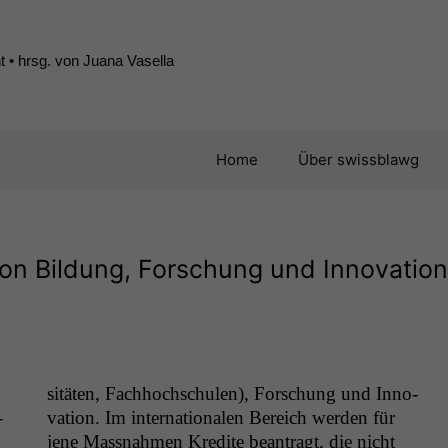
 • hrsg. von Juana Vasella
Home
Über swissblawg
on Bildung, Forschung und Innovation
sitäten, Fach­hochschulen), Forschung und Inno­
­
va­tion. Im inter­na­tionalen Bere­ich wer­den für
jene Mass­nah­men Kred­ite beantragt, die nicht