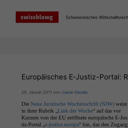
Zum
Inhalt
springen
Schweizerisches Wirtschaftsrecht
Europäisches E‑Justiz-Portal: R
29. Januar 2011
von
Juana Vasella
Die
Neue Juris­tis­che Wochen­schrift (
NJW
)
weist
in ihrer Rubrik „
Link der Woche
“ auf das vor
Kurzem von der
EU
eröffnete europäis­che E‑Jus
tiz-Por­tal „
e‑justice.europa
“ hin, das den Zugang