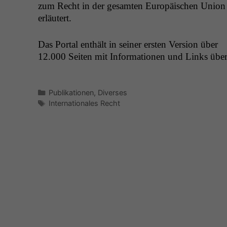
zum Recht in der gesamten Europäis­chen Union
erläutert.
Das Por­tal enthält in sein­er ersten Ver­sion über
12.000 Seit­en mit Infor­ma­tio­nen und Links übe
Kategorien
Publikationen
,
Diverses
Schlagwörter
Internationales Recht