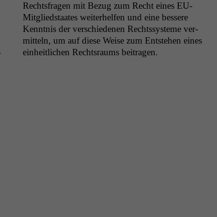
Rechts­fra­gen mit Bezug zum Recht eines EU-
Mit­glied­staates weit­er­helfen und eine bessere
Ken­nt­nis der ver­schiede­nen Rechtssys­teme ver­
mit­teln, um auf diese Weise zum Entste­hen eines
ein­heitlichen Recht­sraums beitragen.
r