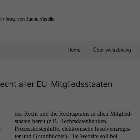
 • hrsg. von Juana Vasella
Home
Über swissblawg
echt aller EU-Mitgliedsstaaten
das Recht und die Recht­sprax­is in allen Mit­glied­
staat­en bere­it (z.B. Rechts­daten­banken,
­
Prozesskosten­hil­fe, elek­tro­n­is­che Insol­ven­zreg­is­
ter und Grund­büch­er). Die Web­site soll bei