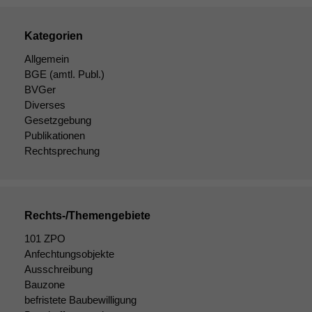
Kategorien
Allgemein
BGE
(amtl. Publ.)
BVGer
Diverses
Gesetzgebung
Publikationen
Rechtsprechung
Rechts-/Themengebiete
101 ZPO
Notwendige
Anfechtungsobjekte
Cookies
Ausschreibung
Diese
Bauzone
Cookies sind
befristete Baubewilligung
nicht