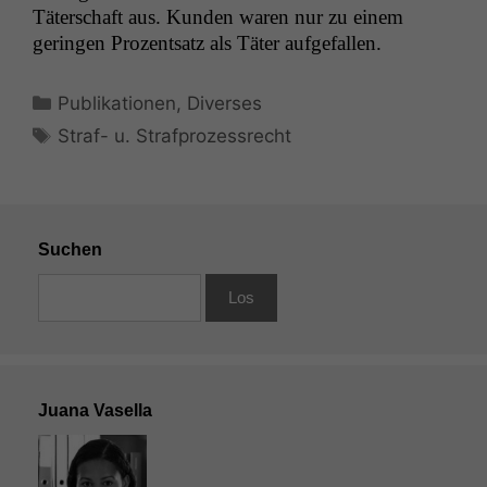
Täter­schaft aus. Kun­den waren nur zu einem
gerin­gen Prozentsatz als Täter aufgefallen.
Kategorien
Publikationen
,
Diverses
Schlagwörter
Straf- u. Strafprozessrecht
Suchen
Juana Vasella