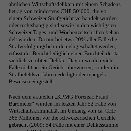
ähn­lichen Wirtschafts­de­lik­ten mit einem Schadens­
be­trag von min­destens
CHF
50’000, die vor
einem Schweiz­er Strafgericht ver­han­delt wur­den
oder recht­shängig sind sowie in den wichtig­sten
Schweiz­er Tages- und Wochen­zeitschriften behan­
delt wur­den. Da nur bei etwa 20% aller Fälle die
Strafver­fol­gungs­be­hör­den eingeschal­tet wer­den,
erfasst der Bericht lediglich einen Bruchteil der tat­
säch­lich verübten Delik­te. Davon wer­den viele
Fälle nicht an ein Gericht über­wiesen, son­dern im
Straf­be­fehlsver­fahren erledigt oder man­gels
Beweisen eingestellt.
Nach dem aktuellen „
KPMG
Foren­sic Fraud
Barom­e­ter“ wur­den im let­zten Jahr 52 Fälle von
Wirtschaft­skrim­i­nal­ität im Umfang von ca.
CHF
365 Mil­lio­nen vor die schweiz­erischen Gerichte
gebracht (2009: 54 Fälle mit ein­er Delik­tssumme