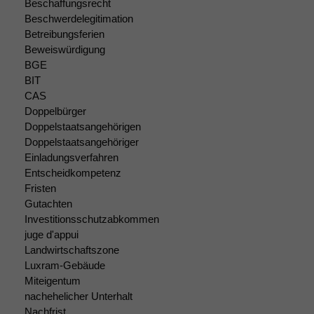
Beschaffungsrecht
optional, es
braucht sie,
Beschwerdelegitimation
damit die
Betreibungsferien
Website
Beweiswürdigung
korrekt
BGE
angezeigt
BIT
werden kann.
CAS
Doppelbürger
Doppelstaatsangehörigen
Statistiken
Doppelstaatsangehöriger
Um unsere
Einladungsverfahren
Website zu
Entscheidkompetenz
verbessern,
Fristen
zeichnen
Gutachten
wir
Investitionsschutzabkommen
anonyme
juge d'appui
statistische
Daten auf.
Landwirtschaftszone
Luxram-Gebäude
Miteigentum
nachehelicher Unterhalt
Funktionalität
Einige
Nachfrist