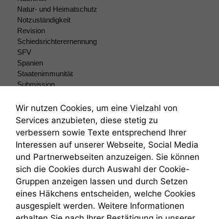
Funktionen auf
Natur- und Heimatschutz
dieser Website
Notzuständigkeit
sind optional.
Revision
Wenn Sie
Schiedsrichterernennung
diese Option
SFV
deaktivieren,
Spanien
kann die
Staatenimmunität
Website nicht
Submission
zu 100%
Submissionsrecht
funktionieren.
Teilungsklage
Wir nutzen Cookies, um eine Vielzahl von
Venezuela
Services anzubieten, diese stetig zu
VRK
Marketing
verbessern sowie Texte entsprechend Ihrer
Wiederherstellungsanordnung
Wir speichern
Interessen auf unserer Webseite, Social Media
Zivilprozessordnung
anonyme Daten ab,
und Partnerwebseiten anzuzeigen. Sie können
um interne
ZPO
sich die Cookies durch Auswahl der Cookie-
marketingtechnische
Zustellfiktion
Auswertungen
Gruppen anzeigen lassen und durch Setzen
Zuständigkeit
durchführen zu
Öffentliches Personalrecht
eines Häkchens entscheiden, welche Cookies
können. Diese helfen
Öffentlichkeitsprinzip
ausgespielt werden. Weitere Informationen
uns, unsere Website
erhalten Sie nach Ihrer Bestätigung in unserer
zu verbessern.