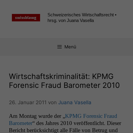
Zum
Inhalt
Schweizerisches Wirtschaftsrecht •
springen
hrsg. von Juana Vasella
Menü
Wirtschaftskriminalität:
KPMG
Forensic Fraud Barometer 2010
26. Januar 2011
von
Juana Vasella
Am Mon­tag wurde der „
KPMG
Foren­sic Fraud
Barom­e­ter
“ des Jahres 2010 veröf­fentlicht. Dieser
Bericht berück­sichtigt alle Fälle von Betrug und