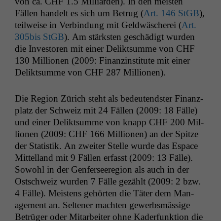
von ca.
CHF
1.5 Mil­liar­den). In den meis­ten
Fällen han­delt es sich um Betrug (
Art. 146 StGB
),
teil­weise in Verbindung mit Geld­wäscherei (
Art.
305bis StGB
). Am stärk­sten geschädigt wur­den
die Inve­storen mit ein­er Delik­t­summe von
CHF
130 Mil­lio­nen (2009: Finanzin­sti­tute mit ein­er
Delik­t­summe von
CHF
287 Millionen).
Die Region Zürich ste­ht als bedeu­tend­ster Finanz­
platz der Schweiz mit 24 Fällen (2009: 18 Fälle)
und ein­er Delik­t­summe von knapp
CHF
200 Mil­
lio­nen (2009:
CHF
166 Mil­lio­nen) an der Spitze
der Sta­tis­tik. An zweit­er Stelle wurde das Espace
Mit­tel­land mit 9 Fällen erfasst (2009: 13 Fälle).
Sowohl in der Gen­ferseere­gion als auch in der
Ostschweiz wur­den 7 Fälle gezählt (2009: 2 bzw.
4 Fälle). Meis­tens gehörten die Täter dem Man­
age­ment an. Sel­tener macht­en gewerb­smäs­sige
Betrüger oder Mitar­beit­er ohne Kader­funk­tion die