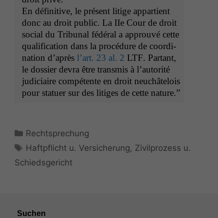
En défini­tive, le présent lit­ige appar­tient
donc au droit pub­lic. La IIe Cour de droit
social du Tri­bunal fédéral a approu­vé cette
qual­i­fi­ca­tion dans la procé­dure de coor­di­
na­tion d’après
l’art. 23 al. 2
LTF
. Par­tant,
le dossier devra être trans­mis à l’au­torité
judi­ci­aire com­pé­tente en droit neuchâtelois
pour stat­uer sur des lit­iges de cette nature.”
Kategorien
Rechtsprechung
Schlagwörter
Haftpflicht u. Versicherung
,
Zivilprozess u.
Schiedsgericht
Suchen