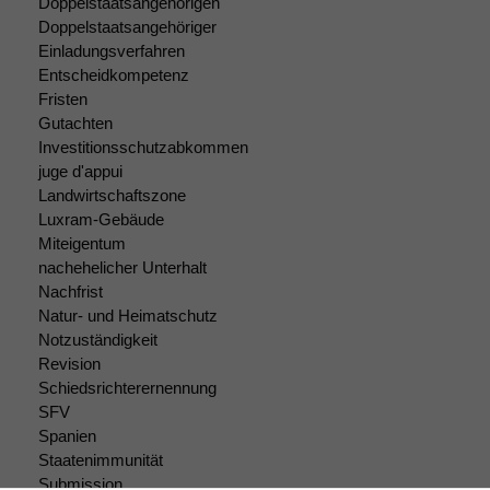
Doppelstaatsangehörigen
angezeigt
Doppelstaatsangehöriger
werden kann.
Einladungsverfahren
Entscheidkompetenz
Fristen
Statistiken
Gutachten
Um unsere
Investitionsschutzabkommen
Website zu
juge d'appui
verbessern,
Landwirtschaftszone
zeichnen
Luxram-Gebäude
wir
Miteigentum
anonyme
nachehelicher Unterhalt
statistische
Daten auf.
Nachfrist
Natur- und Heimatschutz
Notzuständigkeit
Revision
Funktionalität
Schiedsrichterernennung
Einige
Funktionen auf
SFV
dieser Website
Spanien
sind optional.
Staatenimmunität
Wenn Sie
Submission