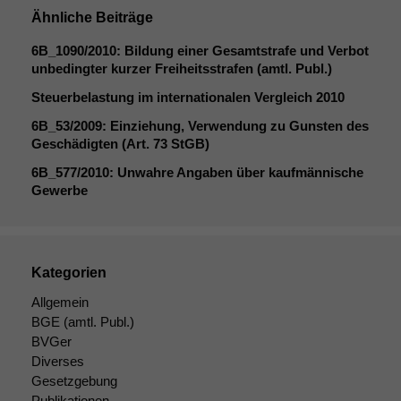
Ähnliche Beiträge
6B_1090
/2010: Bildung einer Gesamtstrafe und Verbot
unbedingter kurzer Freiheitsstrafen (amtl. Publ.)
Steuerbelastung im internationalen Vergleich 2010
6B_53
/2009: Einziehung, Verwendung zu Gunsten des
Geschädigten (Art. 73 StGB)
6B_577
/2010: Unwahre Angaben über kaufmännische
Gewerbe
Notwendige
Cookies
Diese
Kategorien
Cookies sind
nicht
Allgemein
optional, es
BGE
(amtl. Publ.)
braucht sie,
BVGer
damit die
Diverses
Website
Gesetzgebung
korrekt
Publikationen