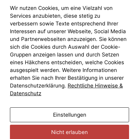
Teilungsklage
Wir nutzen Cookies, um eine Vielzahl von
Venezuela
Services anzubieten, diese stetig zu
VRK
verbessern sowie Texte entsprechend Ihrer
Wiederherstellungsanordnung
Interessen auf unserer Webseite, Social Media
Zivilprozessordnung
und Partnerwebseiten anzuzeigen. Sie können
ZPO
sich die Cookies durch Auswahl der Cookie-
Zustellfiktion
Gruppen anzeigen lassen und durch Setzen
Zuständigkeit
Öffentliches Personalrecht
eines Häkchens entscheiden, welche Cookies
Öffentlichkeitsprinzip
ausgespielt werden. Weitere Informationen
erhalten Sie nach Ihrer Bestätigung in unserer
Datenschutzerklärung.
Rechtliche Hinweise &
Datenschutz
anmelden
Einstellungen
Nicht erlauben