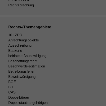
angezeigt
Rechtsprechung
werden kann.
Statistiken
Rechts-/Themengebiete
Um unsere
Website zu
101 ZPO
verbessern,
Anfechtungsobjekte
zeichnen
Ausschreibung
wir
Bauzone
anonyme
befristete Baubewilligung
statistische
Beschaffungsrecht
Daten auf.
Beschwerdelegitimation
Betreibungsferien
Beweiswürdigung
Funktionalität
BGE
Einige
Funktionen auf
BIT
dieser Website
CAS
sind optional.
Doppelbürger
Wenn Sie
Doppelstaatsangehörigen
diese Option