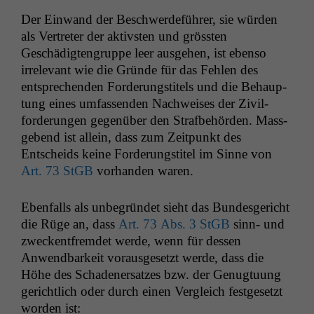
Der Ein­wand der Beschw­erde­führer, sie wür­den
als Vertreter der aktivsten und grössten
Geschädigten­gruppe leer aus­ge­hen, ist eben­so
irrel­e­vant wie die Gründe für das Fehlen des
entsprechen­den Forderungsti­tels und die Behaup­
tung eines umfassenden Nach­weis­es der Zivil­
forderun­gen gegenüber den Straf­be­hör­den. Mass­
gebend ist allein, dass zum Zeit­punkt des
Entschei­ds keine Forderungsti­tel im Sinne von
Art. 73 StGB
vorhan­den waren.
Eben­falls als unbe­grün­det sieht das Bun­des­gericht
die Rüge an, dass
Art. 73 Abs. 3 StGB
sinn- und
zweck­ent­fremdet werde, wenn für dessen
Anwend­barkeit voraus­ge­set­zt werde, dass die
Höhe des Schaden­er­satzes bzw. der Genug­tu­ung
gerichtlich oder durch einen Ver­gle­ich fest­ge­set­zt
wor­den ist: