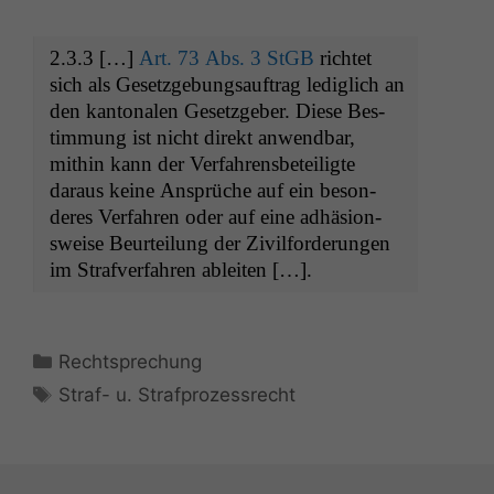
2.3.3 […]
Art. 73 Abs. 3 StGB
richtet
sich als Geset­zge­bungsauf­trag lediglich an
den kan­tonalen Geset­zge­ber. Diese Bes­
tim­mung ist nicht direkt anwend­bar,
mithin kann der Ver­fahrens­beteiligte
daraus keine Ansprüche auf ein beson­
deres Ver­fahren oder auf eine adhä­sion­
sweise Beurteilung der Zivil­forderun­gen
im Strafver­fahren ableiten […].
Kategorien
Rechtsprechung
Schlagwörter
Straf- u. Strafprozessrecht