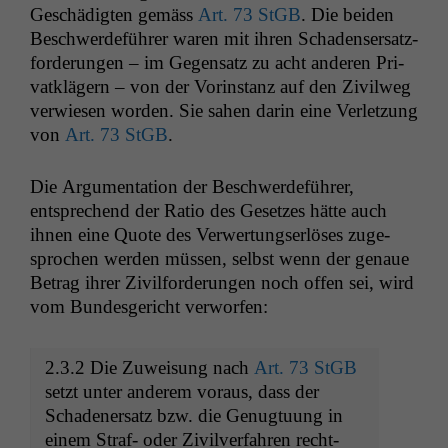
Geschädigten gemäss
Art. 73 StGB
. Die bei­den
Beschw­erde­führer waren mit ihren Schadenser­satz­
forderun­gen – im Gegen­satz zu acht anderen Pri­
vatk­lägern – von der Vorin­stanz auf den Zivil­weg
ver­wiesen wor­den. Sie sahen darin eine Ver­let­zung
von
Art. 73 StGB
.
Die Argu­men­ta­tion der Beschw­erde­führer,
entsprechend der Ratio des Geset­zes hätte auch
ihnen eine Quote des Ver­w­er­tungser­lös­es zuge­
sprochen wer­den müssen, selb­st wenn der genaue
Betrag ihrer Zivil­forderun­gen noch offen sei, wird
vom Bun­des­gericht verworfen:
2.3.2 Die Zuweisung nach
Art. 73 StGB
set­zt unter anderem voraus, dass der
Schaden­er­satz bzw. die Genug­tu­ung in
einem Straf- oder Zivil­ver­fahren recht­