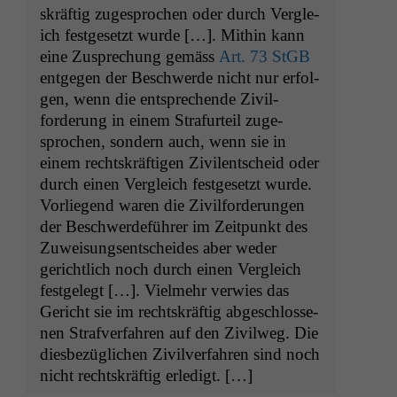
skräftig zuge­sprochen oder durch Ver­gle­
ich fest­ge­set­zt wurde […]. Mithin kann
eine Zus­prechung gemäss
Art. 73 StGB
ent­ge­gen der Beschw­erde nicht nur erfol­
gen, wenn die entsprechende Zivil­
forderung in einem Stra­furteil zuge­
sprochen, son­dern auch, wenn sie in
einem recht­skräfti­gen Zivi­lentscheid oder
durch einen Ver­gle­ich fest­ge­set­zt wurde.
Vor­liegend waren die Zivil­forderun­gen
der Beschw­erde­führer im Zeit­punkt des
Zuweisungsentschei­des aber wed­er
gerichtlich noch durch einen Ver­gle­ich
fest­gelegt […]. Vielmehr ver­wies das
Gericht sie im recht­skräftig abgeschlosse­
nen Strafver­fahren auf den Zivil­weg. Die
dies­bezüglichen Zivil­ver­fahren sind noch
nicht recht­skräftig erledigt. […]