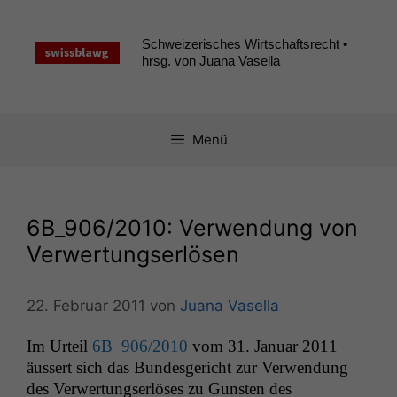
Zum
Inhalt
Schweizerisches Wirtschaftsrecht •
springen
hrsg. von Juana Vasella
Menü
6B_906
/2010: Verwendung von
Verwertungserlösen
22. Februar 2011
von
Juana Vasella
Im Urteil
6B_906
/2010
vom 31. Jan­u­ar 2011
äussert sich das Bun­des­gericht zur Ver­wen­dung
des Ver­w­er­tungser­lös­es zu Gun­sten des