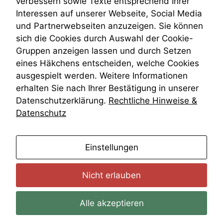
verbessern sowie Texte entsprechend Ihrer
Wiederherstellungsanordnung
Interessen auf unserer Webseite, Social Media
Zivilprozessordnung
und Partnerwebseiten anzuzeigen. Sie können
ZPO
Funktionalität
sich die Cookies durch Auswahl der Cookie-
Zustellfiktion
Einige
Gruppen anzeigen lassen und durch Setzen
Zuständigkeit
Funktionen auf
Öffentliches Personalrecht
eines Häkchens entscheiden, welche Cookies
dieser Website
sind optional.
Öffentlichkeitsprinzip
ausgespielt werden. Weitere Informationen
Wenn Sie
erhalten Sie nach Ihrer Bestätigung in unserer
diese Option
Datenschutzerklärung.
Rechtliche Hinweise &
deaktivieren,
Datenschutz
kann die
Website nicht
zu 100%
funktionieren.
anmelden
Einstellungen
Nicht erlauben
Marketing
Wir speichern
anonyme Daten ab,
Alle akzeptieren
um interne
marketingtechnische