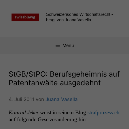
Zum
Inhalt
Schweizerisches Wirtschaftsrecht •
springen
hrsg. von Juana Vasella
Menü
StGB/StPO: Berufsgeheimnis auf
Patentanwälte ausgedehnt
4. Juli 2011
von
Juana Vasella
Kon­rad Jek­er
weist in seinem Blog
strafprozess.ch
auf fol­gende Geset­zesän­derung hin: