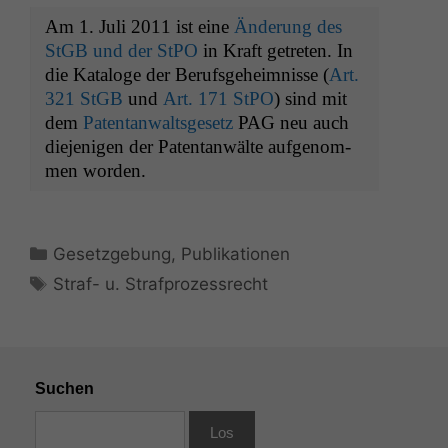
Am 1. Juli 2011 ist eine
Änderung des
StGB und der StPO
in Kraft getreten. In
die Kat­a­loge der Beruf­s­ge­heimnisse (
Art.
321 StGB
und
Art. 171 StPO
) sind mit
dem
Paten­tan­walts­ge­setz
PAG
neu auch
diejeni­gen der Paten­tan­wälte aufgenom­
men worden.
Kategorien
Gesetzgebung
,
Publikationen
Schlagwörter
Straf- u. Strafprozessrecht
Suchen