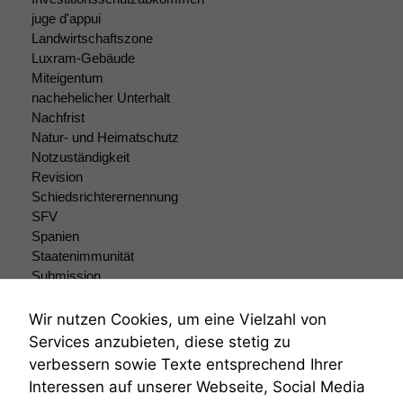
Diese
juge d'appui
Cookies sind
Landwirtschaftszone
nicht
Luxram-Gebäude
optional, es
Miteigentum
braucht sie,
nachehelicher Unterhalt
damit die
Nachfrist
Website
Natur- und Heimatschutz
korrekt
angezeigt
Notzuständigkeit
werden kann.
Revision
Schiedsrichterernennung
SFV
Statistiken
Spanien
Um unsere
Staatenimmunität
Website zu
Submission
verbessern,
Submissionsrecht
zeichnen
Teilungsklage
Wir nutzen Cookies, um eine Vielzahl von
wir
Venezuela
Services anzubieten, diese stetig zu
anonyme
VRK
statistische
verbessern sowie Texte entsprechend Ihrer
Wiederherstellungsanordnung
Daten auf.
Interessen auf unserer Webseite, Social Media
Zivilprozessordnung