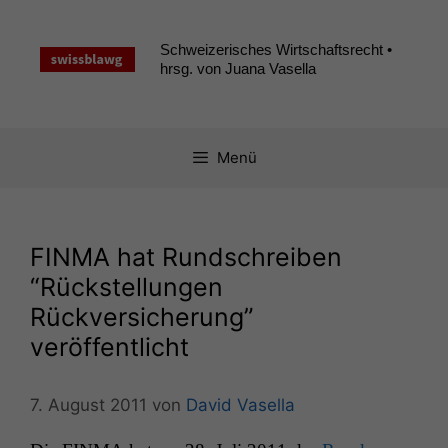
Zum
Inhalt
Schweizerisches Wirtschaftsrecht •
springen
hrsg. von Juana Vasella
Menü
FINMA
hat Rundschreiben
“Rückstellungen
Rückversicherung”
veröffentlicht
7. August 2011
von
David Vasella