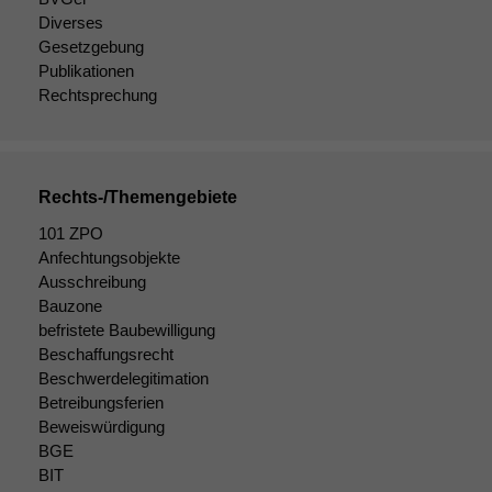
Website
Diverses
korrekt
angezeigt
Gesetzgebung
werden kann.
Publikationen
Rechtsprechung
Statistiken
Um unsere
Website zu
Rechts-/Themengebiete
verbessern,
zeichnen
101 ZPO
wir
Anfechtungsobjekte
anonyme
Ausschreibung
statistische
Bauzone
Daten auf.
befristete Baubewilligung
Beschaffungsrecht
Beschwerdelegitimation
Funktionalität
Betreibungsferien
Einige
Beweiswürdigung
Funktionen auf
BGE
dieser Website
BIT
sind optional.