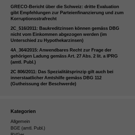
GRECO-Bericht über die Schweiz: dritte Evaluation
gibt Empfehlungen zur Parteienfinanzierung und zum
Korruptionsstrafrecht
2C_516
/2011: Baukreditzinsen können gemäss
DBG
nicht vom Einkommen abgezogen werden (im
Unterschied zu Hypothekarzinsen)
4A_364
/2015: Anwendbares Recht zur Frage der
gehörigen Ladung gemäss Art. 27 Abs. 2 lit. a
IPRG
(amtl. Publ.)
2C
806/2011: Das Spezialitätsprinzip gilt auch bei
innerstaatlicher Amtshilfe gemäss
DBG
112
(Gutheissung der Beschwerde)
Notwendige
Cookies
Diese
Cookies sind
nicht
Kategorien
optional, es
Allgemein
braucht sie,
BGE
(amtl. Publ.)
damit die
BVGer