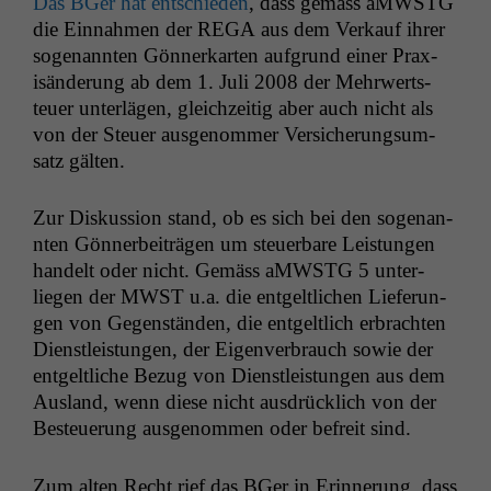
Das BGer hat entsch­ieden
, dass gemäss aMW­STG
die Ein­nah­men der
REGA
aus dem Verkauf ihrer
soge­nan­nten Gön­nerkarten auf­grund ein­er Prax­
isän­derung ab dem 1. Juli 2008 der Mehrw­ert­s­
teuer unter­lä­gen, gle­ichzeit­ig aber auch nicht als
von der Steuer ausgenom­mer Ver­sicherung­sum­
satz gälten.
Zur Diskus­sion stand, ob es sich bei den soge­nan­
nten Gön­ner­beiträ­gen um steuer­bare Leis­tun­gen
han­delt oder nicht. Gemäss aMW­STG 5 unter­
liegen der
MWST
u.a. die ent­geltlichen Liefer­un­
gen von Gegen­stän­den, die ent­geltlich erbracht­en
Dien­stleis­tun­gen, der Eigen­ver­brauch sowie der
ent­geltliche Bezug von Dien­stleis­tun­gen aus dem
Aus­land, wenn diese nicht aus­drück­lich von der
Besteuerung ausgenom­men oder befre­it sind.
Zum alten Recht rief das BGer in Erin­nerung, dass