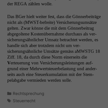
der
REGA
zählen wolle.
Das BGer hielt weit­er fest, dass die Gön­ner­beiträge
nicht als (MWST-befre­ite) Ver­sicherung­sum­sätze
gel­ten. Zwar könne die mit dem Gön­ner­beitrag
abge­goltene Kostenüber­nahme dur­chaus als ver­
sicherungsähn­lich­er Umsatz betra­chtet wer­den, es
han­dle sich aber trotz­dem nicht um ver­
sicherungsähn­liche Umsätze gemäss aMW­STG 18
Ziff. 18, da durch diese Norm ein­er­seits die
V
erteuerung von Ver­sicherungsleis­tun­gen auf­
grund ein­er Mehrw­ert­s­teuer­be­las­tung und ander­
seits auch eine Steuerku­mu­la­tion mit der Stem­
pelab­gabe ver­mieden wer­den solle.
Kategorien
Rechtsprechung
Schlagwörter
Steuerrecht