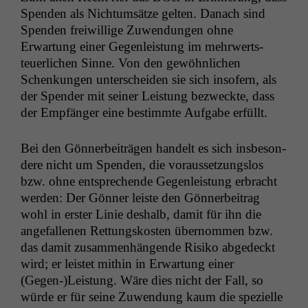
Spenden als Nich­tum­sätze gel­ten. Danach sind
Spenden frei­willige Zuwen­dun­gen ohne
Erwartung ein­er Gegen­leis­tung im mehrw­ert­s­
teuer­lichen Sinne. Von den gewöhn­lichen
Schenkun­gen unter­schei­den sie sich insofern, als
der Spender mit sein­er Leis­tung bezweck­te, dass
der Empfänger eine bes­timmte Auf­gabe erfüllt.
Bei den Gön­ner­beiträ­gen han­delt es sich ins­beson­
dere nicht um Spenden, die voraus­set­zungs­los
bzw. ohne entsprechende Gegen­leis­tung erbracht
wer­den: Der Gön­ner leiste den Gön­ner­beitrag
wohl in erster Lin­ie deshalb, damit für ihn die
ange­fal­l­enen Ret­tungskosten über­nom­men bzw.
das damit zusam­men­hän­gende Risiko abgedeckt
wird; er leis­tet mithin in Erwartung ein­er
(Gegen-)Leistung. Wäre dies nicht der Fall, so
würde er für seine Zuwen­dung kaum die spezielle