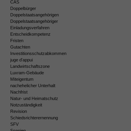
CAS
Wenn Sie
Doppelbürger
diese Option
Doppelstaatsangehörigen
deaktivieren,
kann die
Doppelstaatsangehöriger
Website nicht
Einladungsverfahren
zu 100%
Entscheidkompetenz
funktionieren.
Fristen
Gutachten
Investitionsschutzabkommen
Marketing
juge d'appui
Wir speichern
Landwirtschaftszone
anonyme Daten ab,
Luxram-Gebäude
um interne
Miteigentum
marketingtechnische
nachehelicher Unterhalt
Auswertungen
Nachfrist
durchführen zu
Natur- und Heimatschutz
können. Diese helfen
Notzuständigkeit
uns, unsere Website
zu verbessern.
Revision
Schiedsrichterernennung
SFV
Spanien