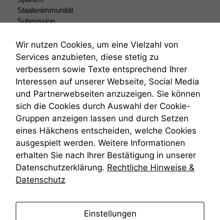
Staatenimmunität
Submission
Submissionsrecht
Teilungsklage
Wir nutzen Cookies, um eine Vielzahl von
Venezuela
Services anzubieten, diese stetig zu
VRK
verbessern sowie Texte entsprechend Ihrer
Wiederherstellungsanordnung
Interessen auf unserer Webseite, Social Media
Zivilprozessordnung
und Partnerwebseiten anzuzeigen. Sie können
ZPO
sich die Cookies durch Auswahl der Cookie-
Zustellfiktion
Gruppen anzeigen lassen und durch Setzen
Zuständigkeit
Öffentliches Personalrecht
eines Häkchens entscheiden, welche Cookies
Öffentlichkeitsprinzip
ausgespielt werden. Weitere Informationen
erhalten Sie nach Ihrer Bestätigung in unserer
Datenschutzerklärung.
Rechtliche Hinweise &
Datenschutz
anmelden
Einstellungen