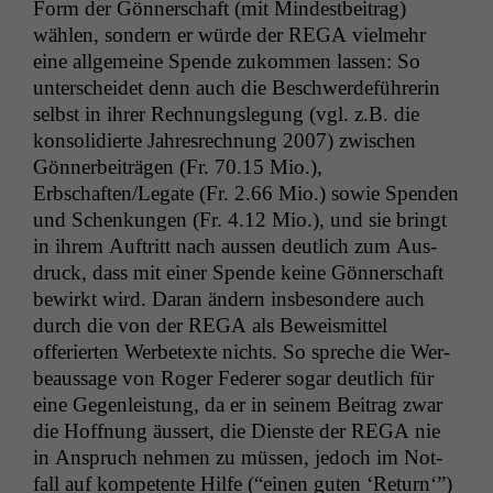
Form der Gön­ner­schaft (mit Min­dest­beitrag)
wählen, son­dern er würde der
REGA
vielmehr
eine all­ge­meine Spende zukom­men lassen: So
unter­schei­det denn auch die Beschw­erde­führerin
selb­st in ihrer Rech­nungsle­gung (vgl. z.B. die
kon­so­li­dierte Jahres­rech­nung 2007) zwis­chen
Gön­ner­beiträ­gen (Fr. 70.15 Mio.),
Erbschaften/Legate (Fr. 2.66 Mio.) sowie Spenden
und Schenkun­gen (Fr. 4.12 Mio.), und sie bringt
in ihrem Auftritt nach aussen deut­lich zum Aus­
druck, dass mit ein­er Spende keine Gön­ner­schaft
bewirkt wird. Daran ändern ins­beson­dere auch
durch die von der
REGA
als Beweis­mit­tel
offerierten Wer­be­texte nichts. So spreche die Wer­
beaus­sage von Roger Fed­er­er sog­ar deut­lich für
eine Gegen­leis­tung, da er in seinem Beitrag zwar
die Hoff­nung äussert, die Dien­ste der
REGA
nie
in Anspruch nehmen zu müssen, jedoch im Not­
fall auf kom­pe­tente Hil­fe (“einen guten ‘Return‘”)