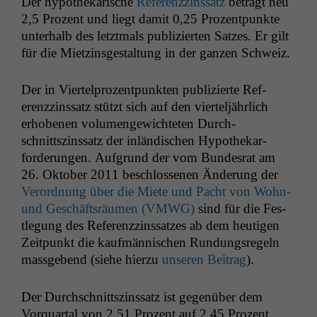
Der hypothekarische
Ref­erenzzinssatz
beträgt neu
2,5 Prozent und liegt damit 0,25 Prozent­punk­te
unter­halb des let­zt­mals pub­lizierten Satzes. Er gilt
für die Miet­zins­gestal­tung in der ganzen Schweiz.
Der in Viertel­prozent­punk­ten pub­lizierte Ref­
erenzzinssatz stützt sich auf den vierteljährlich
erhobe­nen vol­u­mengewichteten Durch­
schnittszinssatz der inländis­chen Hypothekar­
forderun­gen. Auf­grund der vom Bun­desrat am
26. Okto­ber 2011 beschlosse­nen Änderung der
Verord­nung über die Miete und Pacht von Wohn-
und Geschäft­sräu­men (
VMWG
)
sind für die Fes­
tle­gung des Ref­erenzzinssatzes ab dem heuti­gen
Zeit­punkt die kaufmän­nis­chen Run­dungsregeln
mass­gebend (siehe hierzu
unseren Beitrag
).
Der Durch­schnittszinssatz ist gegenüber dem
Vorquar­tal von 2,51 Prozent auf 2,45 Prozent