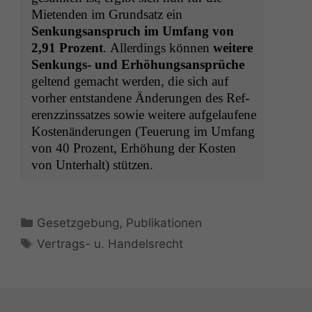
Mietenden im Grund­satz ein
Senkungsanspruch im Umfang von
2,91 Prozent
. Allerd­ings kön­nen
weit­ere
Senkungs- und Erhöhungsansprüche
gel­tend gemacht wer­den, die sich auf
vorher ent­standene Änderun­gen des Ref­
erenzzinssatzes sowie weit­ere aufge­laufene
Kostenän­derun­gen (Teuerung im Umfang
von 40 Prozent, Erhöhung der Kosten
von Unter­halt) stützen.
Kategorien
Gesetzgebung
,
Publikationen
Schlagwörter
Vertrags- u. Handelsrecht