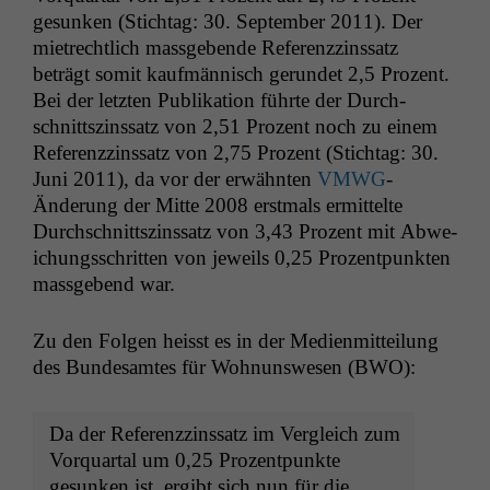
gesunken (Stich­tag: 30. Sep­tem­ber 2011). Der
mietrechtlich mass­gebende Ref­erenzzinssatz
beträgt somit kaufmän­nisch gerun­det 2,5 Prozent.
Bei der let­zten Pub­lika­tion führte der Durch­
schnittszinssatz von 2,51 Prozent noch zu einem
Ref­erenzzinssatz von 2,75 Prozent (Stich­tag: 30.
Juni 2011), da vor der erwäh­n­ten
VMWG
-
Änderung der Mitte 2008 erst­mals ermit­telte
Durch­schnittszinssatz von 3,43 Prozent mit Abwe­
ichungss­chrit­ten von jew­eils 0,25 Prozent­punk­ten
mass­gebend war.
Zu den Fol­gen heisst es in der Medi­en­mit­teilung
des Bun­de­samtes für Woh­nunswe­sen (
BWO
):
Da der Ref­erenzzinssatz im Ver­gle­ich zum
Vorquar­tal um 0,25 Prozent­punk­te
gesunken ist, ergibt sich nun für die