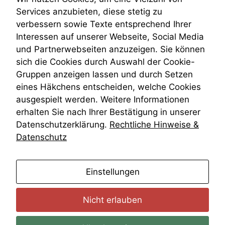
marketingtechnische
Venezuela
Services anzubieten, diese stetig zu
Auswertungen
VRK
verbessern sowie Texte entsprechend Ihrer
durchführen zu
Wiederherstellungsanordnung
können. Diese helfen
Interessen auf unserer Webseite, Social Media
Zivilprozessordnung
uns, unsere Website
und Partnerwebseiten anzuzeigen. Sie können
ZPO
zu verbessern.
sich die Cookies durch Auswahl der Cookie-
Zustellfiktion
Gruppen anzeigen lassen und durch Setzen
Zuständigkeit
Öffentliches Personalrecht
eines Häkchens entscheiden, welche Cookies
Öffentlichkeitsprinzip
ausgespielt werden. Weitere Informationen
erhalten Sie nach Ihrer Bestätigung in unserer
Datenschutzerklärung.
Rechtliche Hinweise &
Datenschutz
anmelden
Einstellungen
Nicht erlauben