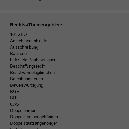
Notwendige
Cookies
Diese
Cookies sind
Rechts-/Themengebiete
nicht
optional, es
101 ZPO
braucht sie,
Anfechtungsobjekte
damit die
Ausschreibung
Website
Bauzone
korrekt
befristete Baubewilligung
angezeigt
Beschaffungsrecht
werden kann.
Beschwerdelegitimation
Betreibungsferien
Beweiswürdigung
Statistiken
BGE
Um unsere
BIT
Website zu
CAS
verbessern,
Doppelbürger
zeichnen
Doppelstaatsangehörigen
wir
Doppelstaatsangehöriger
anonyme