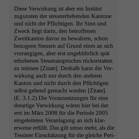
Diese Ver­wirkung ist aber ein Insti­tut
zugun­sten der steuer­erheben­den Kan­tone
und nicht der Pflichti­gen. Ihr Sinn und
Zweck liegt darin, den betrof­fe­nen
Zweitkan­ton davor zu bewahren, schon
bezo­gene Steuern auf Grund eines an sich
vor­rangi­gen, aber erst unge­bührlich spät
erhobe­nen Steuer­anspruch­es rück­er­stat­ten
zu müssen [Zitate]. Deshalb kann die Ver­
wirkung auch nur durch den anderen
Kan­ton und nicht durch den Pflichti­gen
selb­st gel­tend gemacht wer­den [Zitate].
(E. 3.1.2) Die Voraus­set­zun­gen für eine
der­ar­tige Ver­wirkung wären hier bei der
erst im März 2008 für die Peri­ode 2005
ein­geleit­eten Ver­an­la­gung an sich klar­
erweise erfüllt. Das gilt umso mehr, als die
Tessin­er Ein­schätzung für die gle­iche Peri­