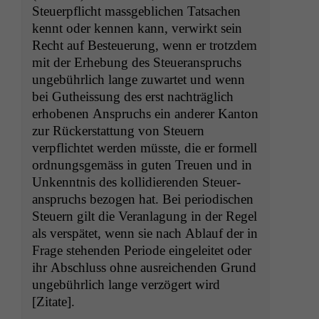
Steuerpflicht mass­ge­blichen Tat­sachen
ken­nt oder ken­nen kann, ver­wirkt sein
Recht auf Besteuerung, wenn er trotz­dem
mit der Erhe­bung des Steuer­anspruchs
unge­bührlich lange zuwartet und wenn
bei Gutheis­sung des erst nachträglich
erhobe­nen Anspruchs ein ander­er Kan­ton
zur Rück­er­stat­tung von Steuern
verpflichtet wer­den müsste, die er formell
ord­nungs­gemäss in guten Treuen und in
Unken­nt­nis des kol­li­dieren­den Steuer­
anspruchs bezo­gen hat. Bei peri­odis­chen
Steuern gilt die Ver­an­la­gung in der Regel
als ver­spätet, wenn sie nach Ablauf der in
Frage ste­hen­den Peri­ode ein­geleit­et oder
ihr Abschluss ohne aus­re­ichen­den Grund
unge­bührlich lange verzögert wird
[Zitate].