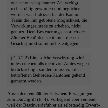
ode schon seit ger­aumer Zeit ver­fügt,
recht­skräftig gewor­den und beglichen
wor­den war. Indessen hat der Kan­ton
Tessin die ihm gebotene Möglichkeit, die
Ver­wirkung­seinrede zu erheben, nicht
genutzt. Dem Besteuerungsanspruch der
Zürcher Behör­den ste­ht unter diesem
Gesicht­spunkt somit nichts entgegen.
(E. 3.2.2) Eine solche Ver­wirkung wird
indessen eben­falls nicht von Amtes wegen
berück­sichtigt, son­dern muss von den
betrof­fe­nen Behörden/Kantonen gel­tend
gemacht werden.
Ausser­dem enthält der Entscheid Erwä­gun­gen
zum Durch­griff (E. 4). Vor­liegend aber verneint,
weil der Beschw­erde­führer als selb­ständig Erwerb­