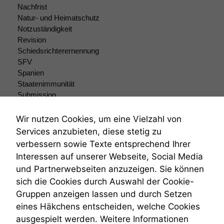
zu verbessern.
Nachfrist
Natur- und Heimatschutz
Notzuständigkeit
Revision
Schiedsrichterernennung
SFV
Spanien
Staatenimmunität
Submission
Submissionsrecht
Teilungsklage
Wir nutzen Cookies, um eine Vielzahl von
Venezuela
Services anzubieten, diese stetig zu
VRK
verbessern sowie Texte entsprechend Ihrer
Wiederherstellungsanordnung
Interessen auf unserer Webseite, Social Media
Zivilprozessordnung
und Partnerwebseiten anzuzeigen. Sie können
ZPO
sich die Cookies durch Auswahl der Cookie-
Zustellfiktion
Gruppen anzeigen lassen und durch Setzen
Zuständigkeit
Öffentliches Personalrecht
eines Häkchens entscheiden, welche Cookies
Öffentlichkeitsprinzip
ausgespielt werden. Weitere Informationen