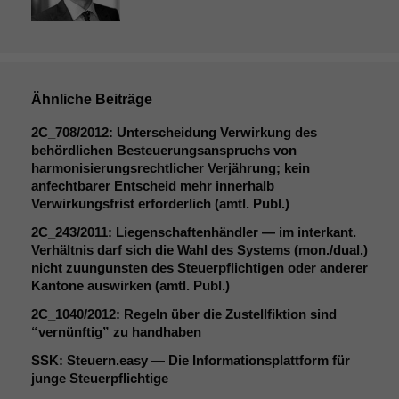
Ähnliche Beiträge
2C_708
/2012: Unterscheidung Verwirkung des
behördlichen Besteuerungsanspruchs von
harmonisierungsrechtlicher Verjährung; kein
anfechtbarer Entscheid mehr innerhalb
Verwirkungsfrist erforderlich (amtl. Publ.)
2C_243
/2011: Liegenschaftenhändler — im interkant.
Verhältnis darf sich die Wahl des Systems (mon./dual.)
nicht zuungunsten des Steuerpflichtigen oder anderer
Kantone auswirken (amtl. Publ.)
2C_1040
/2012: Regeln über die Zustellfiktion sind
Notwendige
“vernünftig” zu handhaben
Cookies
Diese
SSK
: Steuern.easy — Die Informationsplattform für
Cookies sind
junge Steuerpflichtige
nicht