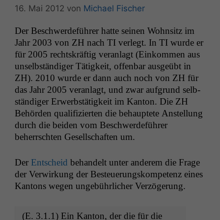
16. Mai 2012
von
Michael Fischer
Der Beschw­erde­führer hat­te seinen Wohn­sitz im
Jahr 2003 von
ZH
nach
TI
ver­legt. In
TI
wurde er
für 2005 recht­skräftig ver­an­lagt (Einkom­men aus
unselb­ständi­ger Tätigkeit, offen­bar aus­geübt in
ZH
). 2010 wurde er dann auch noch von
ZH
für
das Jahr 2005 ver­an­lagt, und zwar auf­grund selb­
ständi­ger Erwerb­stätigkeit im Kan­ton. Die
ZH
Behör­den qual­i­fizierten die behauptete Anstel­lung
durch die bei­den vom Beschw­erde­führer
beherrscht­en Gesellschaften um.
Der
Entscheid
behan­delt unter anderem die Frage
der Ver­wirkung der Besteuerungskom­pe­tenz eines
Kan­tons wegen unge­bührlich­er Verzögerung.
(E. 3.1.1) Ein Kan­ton, der die für die