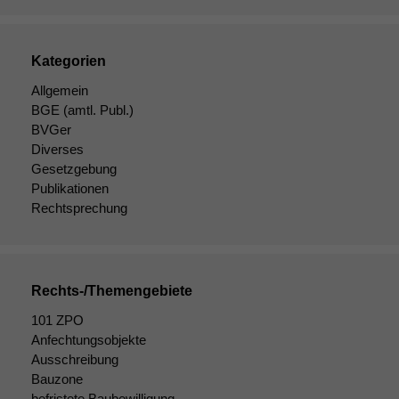
optional, es
braucht sie,
damit die
Kategorien
Website
korrekt
Allgemein
angezeigt
BGE
(amtl. Publ.)
werden kann.
BVGer
Diverses
Gesetzgebung
Statistiken
Publikationen
Um unsere
Rechtsprechung
Website zu
verbessern,
zeichnen
wir
anonyme
Rechts-/Themengebiete
statistische
101 ZPO
Daten auf.
Anfechtungsobjekte
Ausschreibung
Bauzone
Funktionalität
befristete Baubewilligung