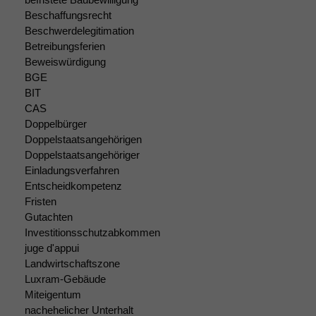
Einige
Beschaffungsrecht
Funktionen auf
Beschwerdelegitimation
dieser Website
sind optional.
Betreibungsferien
Wenn Sie
Beweiswürdigung
diese Option
BGE
deaktivieren,
BIT
kann die
CAS
Website nicht
Doppelbürger
zu 100%
Doppelstaatsangehörigen
funktionieren.
Doppelstaatsangehöriger
Einladungsverfahren
Entscheidkompetenz
Marketing
Fristen
Wir speichern
Gutachten
anonyme Daten ab,
Investitionsschutzabkommen
um interne
juge d'appui
marketingtechnische
Auswertungen
Landwirtschaftszone
durchführen zu
Luxram-Gebäude
können. Diese helfen
Miteigentum
uns, unsere Website
nachehelicher Unterhalt