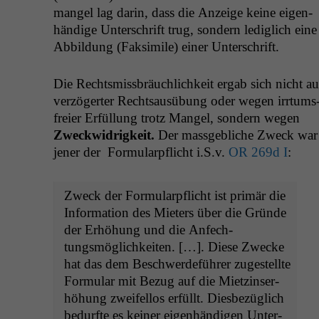
man­gel lag darin, dass die Anzeige keine eigen­
händi­ge Unter­schrift trug, son­dern lediglich eine
Abbil­dung (Fak­sim­i­le) ein­er Unterschrift.
Die Rechtsmiss­bräuch­lichkeit ergab sich nicht au
verzögert­er Recht­sausübung oder wegen irrtums
freier Erfül­lung trotz Man­gel, son­dern wegen
Zweck­widrigkeit.
Der mass­ge­bliche Zweck war
jen­er der For­mu­la­rpflicht i.S.v.
OR
269d I
:
Zweck der For­mu­la­rpflicht ist primär die
Infor­ma­tion des Mieters über die Gründe
der Erhöhung und die Anfech­
tungsmöglichkeit­en. […]. Diese Zwecke
hat das dem Beschw­erde­führer zugestellte
For­mu­lar mit Bezug auf die Miet­zin­ser­
höhung zweifel­los erfüllt. Dies­bezüglich
bedurfte es kein­er eigen­händi­gen Unter­