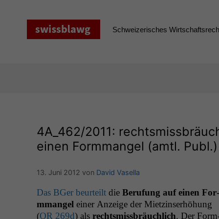
Zum
Inhalt
springen
Schweizerisches Wirtschaftsrecht
4A_462
/2011: rechtsmissbräuc
einen Formmangel (amtl. Publ.)
13. Juni 2012
von
David Vasella
Das BGer beurteilt
die
Beru­fung auf einen For
m­man­gel
ein­er Anzeige der Miet­zin­ser­höhung
(
OR
269d
) als
rechtsmiss­bräuch­lich
. Der For­m