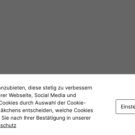
Statistiken
Um unsere
Website zu
verbessern,
zeichnen
wir
anonyme
statistische
Daten auf.
Funktionalität
anzubieten, diese stetig zu verbessern
Einige
erer Webseite, Social Media und
Funktionen auf
 Cookies durch Auswahl der Cookie-
dieser Website
Einst
Häkchens entscheiden, welche Cookies
sind optional.
Wenn Sie
Sie nach Ihrer Bestätigung in unserer
diese Option
nschutz
deaktivieren,