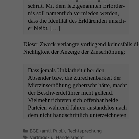
schrift. Mit dem let­zt­ge­nan­nten Erforder­
nis soll namentlich ver­mieden wer­den,
dass die Iden­tität des Erk­lären­den unsich­
er bleibt. […]
Dieser Zweck ver­langte vor­liegend keines­falls di
Nichtigkeit der Anzeige der Zinserhöhung:
Dass jemals Unklarheit über den
Absender bzw. die Zurechen­barkeit der
Miet­zin­ser­höhung geherrscht hätte, macht
der Beschw­erde­führer nicht gel­tend.
Vielmehr richteten sich offen­bar bei­de
Parteien während Jahren anstand­s­los nach
dem nicht hand­schriftlich unterze­ich­neten
Kategorien
BGE (amtl. Publ.)
,
Rechtsprechung
Schlagwörter
Vertrags- u. Handelsrecht