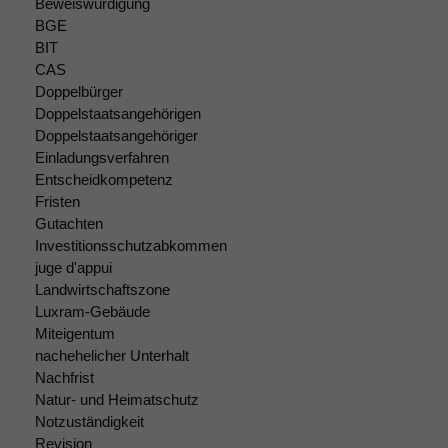
Beweiswürdigung
damit die
BGE
Website
BIT
korrekt
CAS
angezeigt
Doppelbürger
werden kann.
Doppelstaatsangehörigen
Doppelstaatsangehöriger
Einladungsverfahren
Statistiken
Entscheidkompetenz
Um unsere
Fristen
Website zu
verbessern,
Gutachten
zeichnen
Investitionsschutzabkommen
wir
juge d'appui
anonyme
Landwirtschaftszone
statistische
Luxram-Gebäude
Daten auf.
Miteigentum
nachehelicher Unterhalt
Nachfrist
Funktionalität
Natur- und Heimatschutz
Einige
Notzuständigkeit
Funktionen auf
Revision