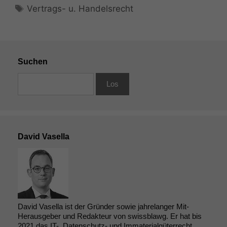
Schlagwörter
Vertrags- u. Handelsrecht
Suchen
David Vasella
David Vasella ist der Gründer sowie jahrelanger Mit-
Herausgeber und Redakteur von swissblawg. Er hat bis
2021 das IT-, Datenschutz- und Immaterialgüterrecht