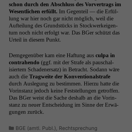
schon durch den Abschluss des Vorver­trags im
Wesentlichen erfüllt.
Im Gegen­teil — die Erfül­
lung war hier noch gar nicht möglich, weil die
Aufteilung des Grund­stücks in Stock­w­erkeigen­
tum noch nicht erfol­gt war. Das BGer schützt das
Urteil in diesem Punkt.
Demge­genüber kam eine Haf­tung aus
cul­pa in
con­tra­hen­do
(ggf. mit der Strafe als pauschal­
isiertem Schaden­er­satz) in Betra­cht. Sodann wäre
auch die
Trag­weite der Kon­ven­tion­al­strafe
durch Ausle­gung zu bes­tim­men. Hierzu hat­te die
Vorin­stanz jedoch keine Fest­stel­lun­gen getrof­fen.
Das BGer weist die Sache deshalb an die Vorin­
stanz zu neuer Entschei­dung im Sinne der Erwä­
gun­gen zurück.
Kategorien
BGE (amtl. Publ.)
,
Rechtsprechung