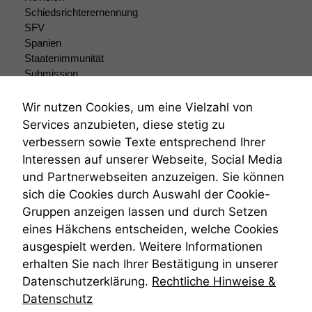
dieser Website
Schiedsrichterernennung
sind optional.
SFV
Wenn Sie
Spanien
diese Option
deaktivieren,
Staatenimmunität
kann die
Submission
Website nicht
Submissionsrecht
zu 100%
Teilungsklage
Wir nutzen Cookies, um eine Vielzahl von
funktionieren.
Venezuela
Services anzubieten, diese stetig zu
VRK
verbessern sowie Texte entsprechend Ihrer
Wiederherstellungsanordnung
Interessen auf unserer Webseite, Social Media
Marketing
Zivilprozessordnung
Wir speichern
und Partnerwebseiten anzuzeigen. Sie können
ZPO
anonyme Daten ab,
sich die Cookies durch Auswahl der Cookie-
Zustellfiktion
um interne
Gruppen anzeigen lassen und durch Setzen
Zuständigkeit
marketingtechnische
Öffentliches Personalrecht
eines Häkchens entscheiden, welche Cookies
Auswertungen
Öffentlichkeitsprinzip
durchführen zu
ausgespielt werden. Weitere Informationen
können. Diese helfen
erhalten Sie nach Ihrer Bestätigung in unserer
uns, unsere Website
Datenschutzerklärung.
Rechtliche Hinweise &
zu verbessern.
Datenschutz