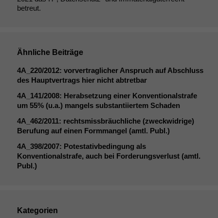
betreut.
Ähnliche Beiträge
4A_220
/2012: vorvertraglicher Anspruch auf Abschluss
des Hauptvertrags hier nicht abtretbar
4A_141
/2008: Herabsetzung einer Konventionalstrafe
um 55% (u.a.) mangels substantiiertem Schaden
4A_462
/2011: rechtsmissbräuchliche (zweckwidrige)
Berufung auf einen Formmangel (amtl. Publ.)
4A_398
/2007: Potestativbedingung als
Konventionalstrafe, auch bei Forderungsverlust (amtl.
Publ.)
Kategorien