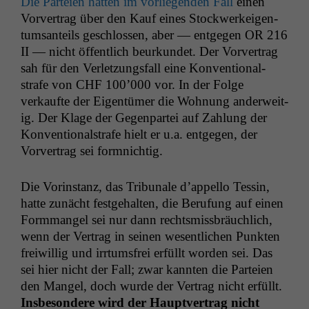
Die Parteien hat­ten im vor­liegen­den Fall
einen
Vorver­trag über den Kauf eines Stock­w­erkeigen­
tum­san­teils geschlossen, aber — ent­ge­gen
OR
216
II
— nicht öffentlich beurkun­det. Der Vorver­trag
sah für den Ver­let­zungs­fall eine Kon­ven­tion­al­
strafe von
CHF
100’000 vor. In der Folge
verkaufte der Eigen­tümer die Woh­nung ander­weit­
ig. Der Klage der Gegen­partei auf Zahlung der
Kon­ven­tion­al­strafe hielt er u.a. ent­ge­gen, der
Vorver­trag sei formnichtig.
Die Vorin­stanz, das Tri­bunale d’ap­pel­lo Tessin,
hat­te zunächt fest­ge­hal­ten, die Beru­fung auf einen
For­m­man­gel sei nur dann rechtsmiss­bräuch­lich,
wenn der Ver­trag in seinen wesentlichen Punk­ten
frei­willig und irrtums­frei erfüllt wor­den sei. Das
sei hier nicht der Fall; zwar kan­nten die Parteien
den Man­gel, doch wurde der Ver­trag nicht erfüllt.
Ins­beson­dere wird der Hauptver­trag nicht