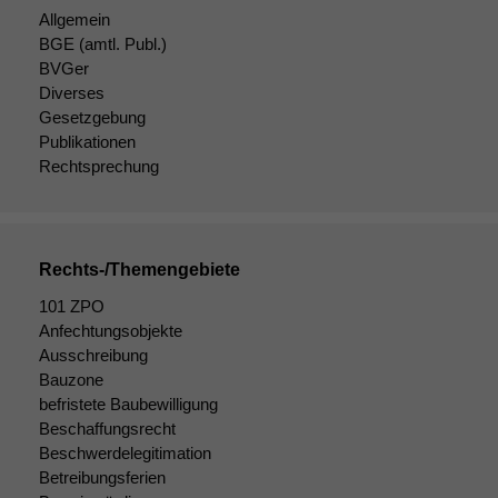
Allgemein
BGE
(amtl. Publ.)
BVGer
Diverses
Gesetzgebung
Publikationen
Rechtsprechung
Rechts-/Themengebiete
101 ZPO
Anfechtungsobjekte
Ausschreibung
Notwendige
Cookies
Bauzone
Diese
befristete Baubewilligung
Cookies sind
Beschaffungsrecht
nicht
Beschwerdelegitimation
optional, es
Betreibungsferien
braucht sie,