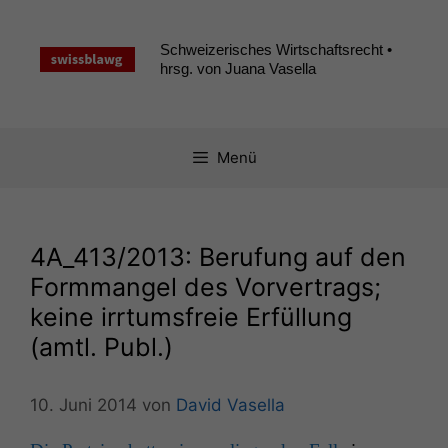
Zum
Inhalt
Schweizerisches Wirtschaftsrecht •
springen
hrsg. von Juana Vasella
Menü
4A_413
/2013: Berufung auf den
Formmangel des Vorvertrags;
keine irrtumsfreie Erfüllung
(amtl. Publ.)
10. Juni 2014
von
David Vasella