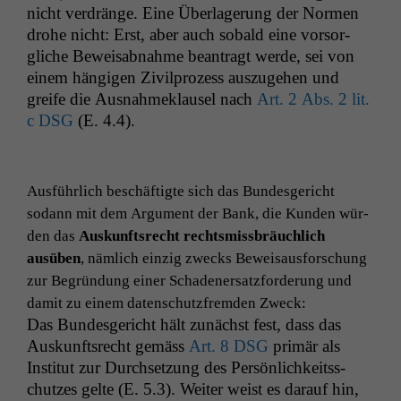
nicht ver­dränge. Eine Über­lagerung der Nor­men
dro­he nicht: Erst, aber auch sobald eine vor­sor­
gliche Beweis­ab­nahme beantragt werde, sei von
einem hängi­gen Zivil­prozess auszuge­hen und
greife die Aus­nah­meklausel nach
Art. 2 Abs. 2 lit.
c
DSG
(E. 4.4).
Aus­führlich beschäftigte sich das Bun­des­gericht
sodann mit dem Argu­ment der Bank, die Kun­den wür­
den das
Auskun­ft­srecht rechtsmiss­bräuch­lich
ausüben
, näm­lich einzig zwecks Beweisaus­forschung
zur Begrün­dung ein­er Schaden­er­satz­forderung und
damit zu einem daten­schutzfrem­den Zweck:
Das Bun­des­gericht hält zunächst fest, dass das
Auskun­ft­srecht gemäss
Art. 8
DSG
primär als
Insti­tut zur Durch­set­zung des Per­sön­lichkeitss­
chutzes gelte (E. 5.3). Weit­er weist es darauf hin,