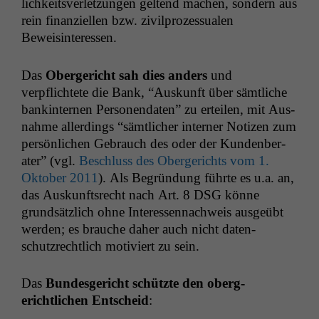
lichkeitsver­let­zun­gen gel­tend machen, son­dern aus
rein finanziellen bzw. zivil­prozes­sualen
Beweisinteressen.
Das
Oberg­ericht sah dies anders
und
verpflichtete die Bank, “Auskun­ft über sämtliche
bank­in­ter­nen Per­so­n­en­dat­en” zu erteilen, mit Aus­
nahme allerd­ings “sämtlich­er intern­er Noti­zen zum
per­sön­lichen Gebrauch des oder der Kun­den­ber­
ater” (vgl.
Beschluss des Oberg­erichts vom 1.
Okto­ber 2011
). Als Begrün­dung führte es u.a. an,
das Auskun­ft­srecht nach Art. 8
DSG
könne
grund­sät­zlich ohne Inter­essen­nach­weis aus­geübt
wer­den; es brauche daher auch nicht daten­
schutzrechtlich motiviert zu sein.
Das
Bun­des­gericht schützte den oberg­
erichtlichen Entscheid
: