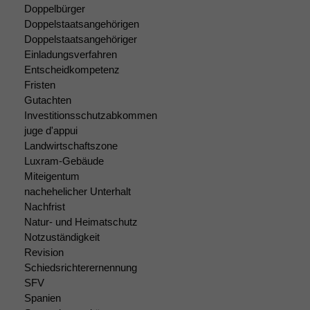
Doppelbürger
Doppelstaatsangehörigen
Doppelstaatsangehöriger
Einladungsverfahren
Entscheidkompetenz
Fristen
Gutachten
Investitionsschutzabkommen
juge d'appui
Landwirtschaftszone
Luxram-Gebäude
Miteigentum
nachehelicher Unterhalt
Nachfrist
Natur- und Heimatschutz
Notzuständigkeit
Revision
Schiedsrichterernennung
SFV
Spanien