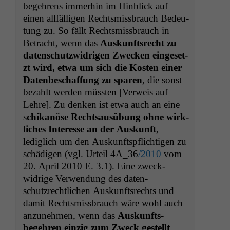
begehrens immer­hin im Hin­blick auf
einen allfäl­li­gen Rechtsmiss­brauch Bedeu­
tung zu. So fällt Rechtsmiss­brauch in
Betra­cht, wenn das
Auskun­ft­srecht zu
daten­schutzwidri­gen Zweck­en einge­set­
zt wird, etwa um sich die Kosten ein­er
Datenbeschaf­fung zu sparen
, die son­st
bezahlt wer­den müssten [Ver­weis auf
Lehre]. Zu denken ist etwa auch an eine
s
chikanöse Recht­sausübung ohne wirk­
lich­es Inter­esse an der Auskun­ft
,
lediglich um den Auskun­ft­spflichti­gen zu
schädi­gen (vgl. Urteil
4A_36
/2010
vom
20. April 2010 E. 3.1). Eine zweck­
widrige Ver­wen­dung des daten­
schutzrechtlichen Auskun­ft­srechts und
damit Rechtsmiss­brauch wäre wohl auch
anzunehmen, wenn das
Auskun­fts­
begehren einzig zum Zweck gestellt