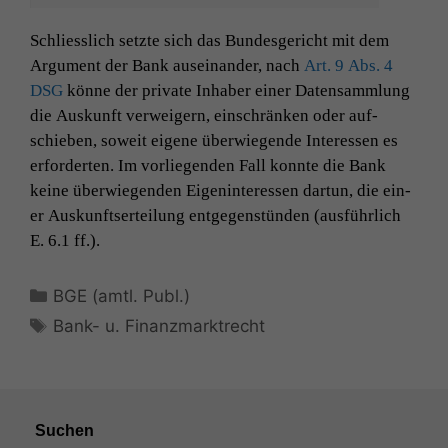
Schliesslich set­zte sich das Bun­des­gericht mit dem
Notwendige
Argu­ment der Bank auseinan­der, nach
Art. 9 Abs. 4
Cookies
DSG
könne der pri­vate Inhab­er ein­er Daten­samm­lung
Diese
die Auskun­ft ver­weigern, ein­schränken oder auf­
Cookies sind
nicht
schieben, soweit eigene über­wiegende Inter­essen es
optional, es
erforderten. Im vor­liegen­den Fall kon­nte die Bank
braucht sie,
keine über­wiegen­den Eigen­in­ter­essen dar­tun, die ein­
damit die
er Auskun­ft­serteilung ent­ge­gen­stün­den (aus­führlich
Website
korrekt
E. 6.1 ff.).
angezeigt
werden kann.
Kategorien
BGE (amtl. Publ.)
Schlagwörter
Bank- u. Finanzmarktrecht
Statistiken
Um unsere
Website zu
verbessern,
zeichnen
Suchen
wir