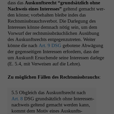
dass das
Auskun­ft­srecht “grund­sät­zlich ohne
Nach­weis eines Inter­ess­es”
gel­tend gemacht wer­
den könne; vor­be­hal­ten bleibe indes das
Rechtsmiss­brauchsver­bot. Die Dar­legung des
Inter­ess­es könne dem­nach nötig sein, um dem
Vor­wurf der rechtsmiss­bräuch­lichen Ausübung
des Auskun­ft­srechts ent­ge­gen­zutreten. Weit­er
könne die nach
Art. 9
DSG
gebotene Abwä­gung
der gegen­seit­i­gen Inter­essen erfordern, dass der
um Auskun­ft Ersuchende seine Inter­essen dar­lege
(E. 5.4, mit Ver­weisen auf die Lehre).
Zu möglichen Fällen des Rechtsmiss­brauchs
:
5.5 Obgle­ich das Auskun­ft­srecht nach
Art. 8
DSG
grund­sät­zlich ohne Inter­essen­
nach­weis gel­tend gemacht wer­den kann,
kommt dem Motiv eines Auskun­fts­