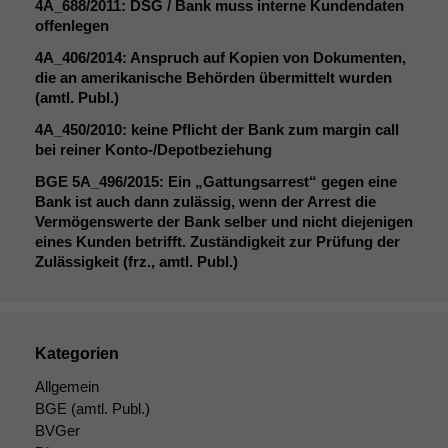
4A_688
/2011:
DSG
/ Bank muss interne Kundendaten
anonyme Daten ab,
offenlegen
um interne
marketingtechnische
4A_406
/2014: Anspruch auf Kopien von Dokumenten,
Auswertungen
die an amerikanische Behörden übermittelt wurden
durchführen zu
(amtl. Publ.)
können. Diese helfen
uns, unsere Website
4A_450
/2010: keine Pflicht der Bank zum margin call
zu verbessern.
bei reiner Konto-/Depotbeziehung
BGE
5A_496
/2015: Ein „Gattungsarrest“ gegen eine
Bank ist auch dann zulässig, wenn der Arrest die
Vermögenswerte der Bank selber und nicht diejenigen
eines Kunden betrifft. Zuständigkeit zur Prüfung der
Zulässigkeit (frz., amtl. Publ.)
Kategorien
Allgemein
BGE
(amtl. Publ.)
BVGer