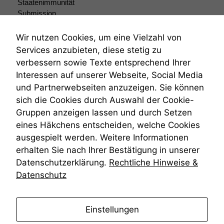
Staatenimmunität
Submission
Submissionsrecht
Teilungsklage
Wir nutzen Cookies, um eine Vielzahl von
Venezuela
Services anzubieten, diese stetig zu
VRK
verbessern sowie Texte entsprechend Ihrer
Wiederherstellungsanordnung
Interessen auf unserer Webseite, Social Media
Zivilprozessordnung
und Partnerwebseiten anzuzeigen. Sie können
ZPO
sich die Cookies durch Auswahl der Cookie-
Zustellfiktion
Gruppen anzeigen lassen und durch Setzen
Zuständigkeit
Öffentliches Personalrecht
eines Häkchens entscheiden, welche Cookies
Öffentlichkeitsprinzip
ausgespielt werden. Weitere Informationen
erhalten Sie nach Ihrer Bestätigung in unserer
Datenschutzerklärung.
Rechtliche Hinweise &
Datenschutz
anmelden
Einstellungen