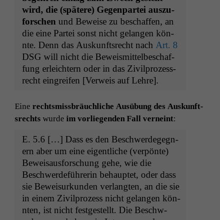
wird, die (spätere) Gegen­partei auszu­
forschen
und Beweise zu beschaf­fen, an
die eine Partei son­st nicht gelan­gen kön­
nte. Denn das Auskun­ft­srecht nach
Art. 8
DSG
will nicht die Beweis­mit­telbeschaf­
fung erle­ichtern oder in das Zivil­prozess­
recht ein­greifen [Ver­weis auf Lehre].
Eine
rechtsmiss­bräuch­liche Ausübung des Auskun­ft­
srechts
wurde
im vor­liegen­den Fall verneint
:
E. 5.6 […] Dass es den Beschw­erdegeg­n­
ern aber um eine eigentliche (ver­pönte)
Beweisaus­forschung gehe, wie die
Beschw­erde­führerin behauptet, oder dass
sie Beweisurkun­den ver­langten, an die sie
in einem Zivil­prozess nicht gelan­gen kön­
nten, ist nicht fest­gestellt. Die Beschw­