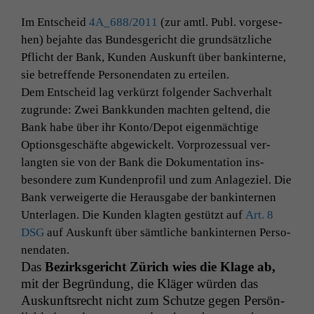
Im Entscheid
4A_688
/2011
(zur amtl. Publ. vorge­se­
hen) bejahte das Bun­des­gericht die grund­sät­zliche
Pflicht der Bank, Kun­den Auskun­ft über bank­in­terne,
sie betr­e­f­fende Per­so­n­en­dat­en zu erteilen.
Dem Entscheid lag verkürzt fol­gen­der Sachver­halt
zugrunde: Zwei Bankkun­den macht­en gel­tend, die
Bank habe über ihr Konto/Depot eigen­mächtige
Option­s­geschäfte abgewick­elt. Vor­prozes­su­al ver­
langten sie von der Bank die Doku­men­ta­tion ins­
beson­dere zum Kun­den­pro­fil und zum Anlageziel. Die
Bank ver­weigerte die Her­aus­gabe der bank­in­ter­nen
Unter­la­gen. Die Kun­den klagten gestützt auf
Art. 8
DSG
auf Auskun­ft über sämtliche bank­in­ter­nen Per­so­
n­en­dat­en
.
Das
Bezirks­gericht Zürich wies die Klage ab,
mit der Begrün­dung, die Kläger wür­den das
Auskun­ft­srecht nicht zum Schutze gegen Per­sön­