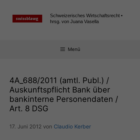
Zum
Inhalt
Schweizerisches Wirtschaftsrecht •
springen
hrsg. von Juana Vasella
Menü
4A_688
/2011 (amtl. Publ.) /
Auskunftspflicht Bank über
bankinterne Personendaten /
Art. 8
DSG
17. Juni 2012
von
Claudio Kerber