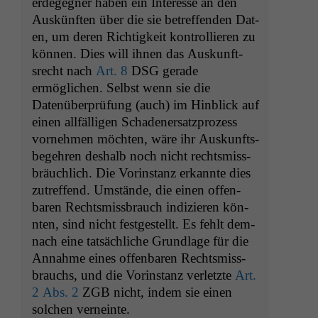
erdegeg­n­er haben ein Inter­esse an den
Auskün­ften über die sie betr­e­f­fend­en Dat­
en, um deren Richtigkeit kon­trol­lieren zu
kön­nen. Dies will ihnen das Auskun­ft­
srecht nach
Art. 8
DSG
ger­ade
ermöglichen. Selb­st wenn sie die
Datenüber­prü­fung (auch) im Hin­blick auf
einen allfäl­li­gen Schaden­er­satzprozess
vornehmen möcht­en, wäre ihr Auskun­fts­
begehren deshalb noch nicht rechtsmiss­
bräuch­lich. Die Vorin­stanz erkan­nte dies
zutr­e­f­fend. Umstände, die einen offen­
baren Rechtsmiss­brauch indizieren kön­
nten, sind nicht fest­gestellt. Es fehlt dem­
nach eine tat­säch­liche Grund­lage für die
Annahme eines offen­baren Rechtsmiss­
brauchs, und die Vorin­stanz ver­let­zte
Art.
2 Abs. 2
ZGB
nicht, indem sie einen
solchen verneinte.