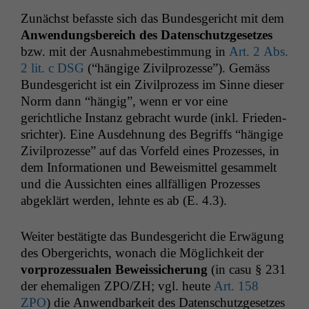
Zunächst befasste sich das Bun­des­gericht mit dem
Anwen­dungs­bere­ich des Daten­schutzge­set­zes
bzw. mit der Aus­nah­mebes­tim­mung in
Art. 2 Abs.
2 lit. c
DSG
(“hängige Zivil­prozesse”). Gemäss
Bun­des­gericht ist ein Zivil­prozess im Sinne dieser
Norm dann “hängig”, wenn er vor eine
gerichtliche Instanz gebracht wurde (inkl. Frieden­
srichter). Eine Aus­dehnung des Begriffs “hängige
Zivil­prozesse” auf das Vor­feld eines Prozess­es, in
dem Infor­ma­tio­nen und Beweis­mit­tel gesam­melt
und die Aus­sicht­en eines allfäl­li­gen Prozess­es
abgek­lärt wer­den, lehnte es ab (E. 4.3).
Weit­er bestätigte das Bun­des­gericht die Erwä­gung
des Oberg­erichts, wonach die Möglichkeit der
vor­prozes­sualen Beweis­sicherung
(in casu § 231
der ehe­ma­li­gen
ZPO
/
ZH
; vgl. heute
Art. 158
ZPO
) die Anwend­barkeit des Daten­schutzge­set­zes