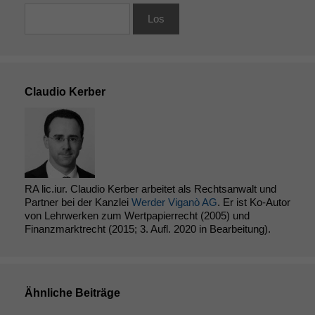
anonyme
statistische
Daten auf.
Funktionalität
Claudio Kerber
Einige
Funktionen auf
dieser Website
sind optional.
Wenn Sie
diese Option
deaktivieren,
RA lic.iur. Claudio Kerber arbeitet als Rechtsanwalt und
kann die
Partner bei der Kanzlei
Werder Viganò AG
. Er ist Ko-Autor
von Lehrwerken zum Wertpapierrecht (2005) und
Website nicht
Finanzmarktrecht (2015; 3. Aufl. 2020 in Bearbeitung).
zu 100%
funktionieren.
Marketing
Ähnliche Beiträge
Wir speichern