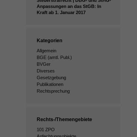
Steuerstrafrecht |
DBG-
und StHG-
Anpassungen an das StGB: In
Kraft ab 1. Januar 2017
Kategorien
Allgemein
BGE
(amtl. Publ.)
BVGer
Diverses
Gesetzgebung
Publikationen
Rechtsprechung
Rechts-/Themengebiete
101 ZPO
Anfechtungsobjekte