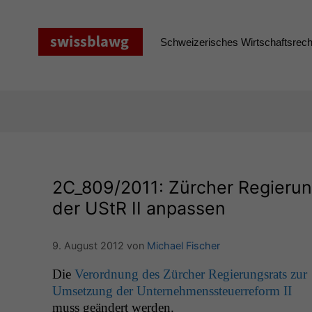
Zum
Inhalt
springen
Schweizerisches Wirtschaftsrecht
2C_809
/2011: Zürcher Regieru
der UStR
II
anpassen
9. August 2012
von
Michael Fischer
Die
Verord­nung des Zürcher Regierungsrats zur
Umset­zung der Unternehmenss­teuer­reform
II
muss geän­dert werden.