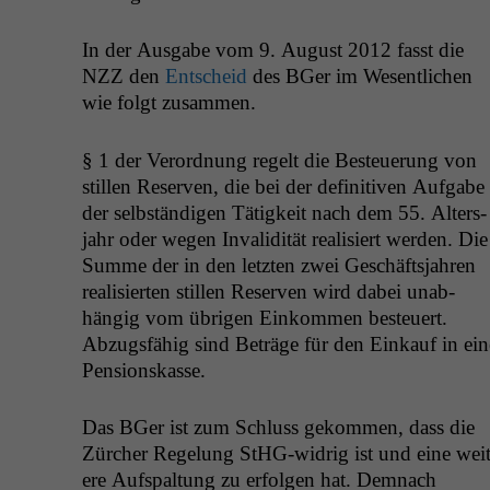
In der Aus­gabe vom 9. August 2012 fasst die
NZZ
den
Entscheid
des BGer im Wesentlichen
wie fol­gt zusammen.
§ 1 der Verord­nung regelt die Besteuerung von
stillen Reser­ven, die bei der defin­i­tiv­en Auf­gabe
der selb­ständi­gen Tätigkeit nach dem 55. Alter­s­
jahr oder wegen Inva­lid­ität real­isiert wer­den. Die
Summe der in den let­zten zwei Geschäft­s­jahren
real­isierten stillen Reser­ven wird dabei unab­
hängig vom übri­gen Einkom­men besteuert.
Abzugs­fähig sind Beträge für den Einkauf in ein
Pensionskasse.
Das BGer ist zum Schluss gekom­men, dass die
Zürcher Regelung StHG-widrig ist und eine weit
ere Auf­s­pal­tung zu erfol­gen hat. Dem­nach