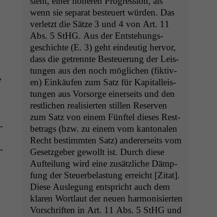
sieht, ein­er höheren Pro­gres­sion, als
wenn sie sep­a­rat besteuert wür­den. Das
ver­let­zt die Sätze 3 und 4 von Art. 11
Abs. 5 StHG. Aus der Entste­hungs­
geschichte (E. 3) geht ein­deutig her­vor,
dass die getren­nte Besteuerung der Leis­
tun­gen aus den noch möglichen (fik­tiv­
e
en) Einkäufen zum Satz für Kap­i­talleis­
tun­gen aus Vor­sorge ein­er­seits und den
restlichen real­isierten stillen Reser­ven
zum Satz von einem Fün­f­tel dieses Rest­
-
be­trags (bzw. zu einem vom kan­tonalen
Recht bes­timmten Satz) ander­er­seits vom
­
Geset­zge­ber gewollt ist. Durch diese
Aufteilung wird eine zusät­zliche Dämp­
fung der Steuer­be­las­tung erre­icht [Zitat].
Diese Ausle­gung entspricht auch dem
klaren Wort­laut der neuen har­mon­isierten
Vorschriften in Art. 11 Abs. 5 StHG und