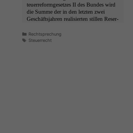
teuer­refor­mge­set­zes
II
des Bun­des wird
die Summe der in den let­zten zwei
Geschäft­s­jahren real­isierten stillen Reser­
Kategorien
Rechtsprechung
Schlagwörter
Steuerrecht