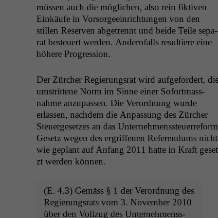
müssen auch die möglichen, also rein fik­tiv­en
Einkäufe in Vor­sorgeein­rich­tun­gen von den
stillen Reser­ven abge­tren­nt und bei­de Teile sep­a­
rat besteuert wer­den. Andern­falls resul­tiere eine
höhere Progression.
Der Zürcher Regierungsrat wird aufge­fordert, di
umstrit­tene Norm im Sinne ein­er Sofort­mass­
nahme anzu­passen. Die Verord­nung wurde
erlassen, nach­dem die Anpas­sung des Zürcher
Steuerge­set­zes an das Unternehmenss­teuer­reform
Gesetz wegen des ergrif­f­e­nen Ref­er­en­dums nicht
wie geplant auf Anfang 2011 hat­te in Kraft geset
zt wer­den können.
(E. 4.3) Gemäss § 1 der Verord­nung des
Regierungsrats vom 3. Novem­ber 2010
über den Vol­lzug des Unternehmenss­