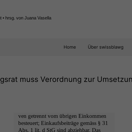
 • hrsg. von Juana Vasella
Home
Über swissblawg
ngsrat muss Verordnung zur Umsetzu
ven getren­nt vom übri­gen Einkom­men
besteuert; Einkaufs­beiträge gemäss § 31
Abs. 1 lit. d StG sind abziehbar. Das