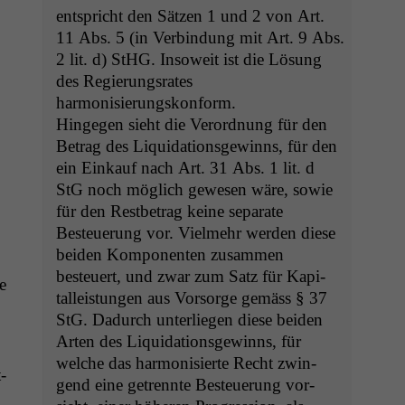
entspricht den Sätzen 1 und 2 von Art.
11 Abs. 5 (in Verbindung mit Art. 9 Abs.
2 lit. d) StHG. Insoweit ist die Lösung
des Regierungsrates
harmonisierungskonform.
Hinge­gen sieht die Verord­nung für den
Betrag des Liq­ui­da­tion­s­gewinns, für den
ein Einkauf nach Art. 31 Abs. 1 lit. d
StG noch möglich gewe­sen wäre, sowie
für den Rest­be­trag keine sep­a­rate
Besteuerung vor. Vielmehr wer­den diese
bei­den Kom­po­nen­ten zusam­men
besteuert, und zwar zum Satz für Kap­i­
e
talleis­tun­gen aus Vor­sorge gemäss § 37
StG. Dadurch unter­liegen diese bei­den
Arten des Liq­ui­da­tion­s­gewinns, für
welche das har­mon­isierte Recht zwin­
­
gend eine getren­nte Besteuerung vor­