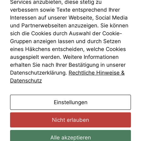
Services anzubieten, diese stetig zu
kann die
VRK
verbessern sowie Texte entsprechend Ihrer
Website nicht
Wiederherstellungsanordnung
Interessen auf unserer Webseite, Social Media
zu 100%
Zivilprozessordnung
funktionieren.
und Partnerwebseiten anzuzeigen. Sie können
ZPO
sich die Cookies durch Auswahl der Cookie-
Zustellfiktion
Gruppen anzeigen lassen und durch Setzen
Zuständigkeit
Marketing
Öffentliches Personalrecht
eines Häkchens entscheiden, welche Cookies
Wir speichern
Öffentlichkeitsprinzip
ausgespielt werden. Weitere Informationen
anonyme Daten ab,
erhalten Sie nach Ihrer Bestätigung in unserer
um interne
marketingtechnische
Datenschutzerklärung.
Rechtliche Hinweise &
Auswertungen
Datenschutz
durchführen zu
können. Diese helfen
uns, unsere Website
anmelden
Einstellungen
zu verbessern.
Nicht erlauben
Alle akzeptieren