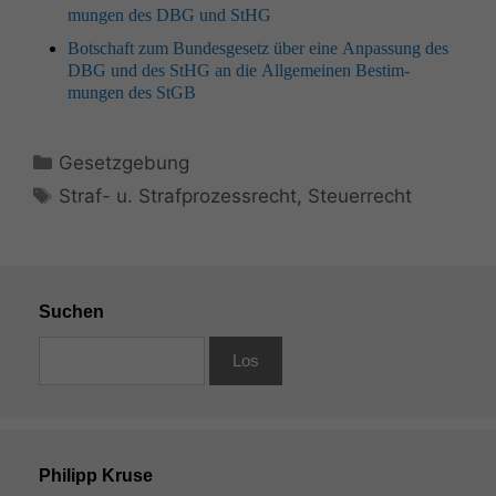
mungen des
DBG
und StHG
Botschaft zum Bun­des­ge­setz über eine Anpas­sung des
DBG
und des StHG an die All­ge­meinen Bes­tim­
mungen des StGB
Kategorien
Gesetzgebung
Schlagwörter
Straf- u. Strafprozessrecht
,
Steuerrecht
Suchen
Philipp Kruse