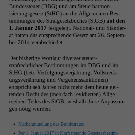
Bun­dess­teuer (
DBG
) und am Steuer­har­mon­
isierungs­ge­setz (StHG) an die All­ge­meinen Bes­
tim­mungen des Strafge­set­zbuch­es (StGB)
auf den
1. Jan­u­ar 2017
fest­gelegt. Nation­al- und Stän­der­
at hat­ten das entsprechende Gesetz am 26. Sep­tem­
ber 2014 verabschiedet.
Der bish­erige Wort­laut divers­er steuer­
strafrechtlich­er Bes­tim­mungen im
DBG
und im
StHG (betr. Ver­fol­gungsver­jährung, Voll­streck­
ungsver­jährung und Verge­henssank­tio­nen)
entspricht seit Jahren nicht mehr dem heute gel­
tenden Recht des (mehrfach rev­i­dierten) All­ge­
meinen Teiles des StGB, weshalb diese Anpas­sun­
gen nötig wurden.
Medi­en­mit­teilung des Bundesrates
Per 1. Jan­u­ar 2017 in Kraft tre­tende Geset­zes­bes­tim­