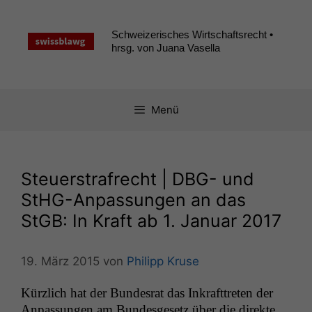
Zum
Inhalt
Schweizerisches Wirtschaftsrecht •
springen
hrsg. von Juana Vasella
Menü
Steuerstrafrecht |
DBG-
und
StHG-Anpassungen an das
StGB: In Kraft ab 1. Januar 2017
19. März 2015
von
Philipp Kruse
Kür­zlich hat der Bun­desrat das Inkraft­treten der
Anpas­sun­gen am Bun­des­ge­setz über die direk­te