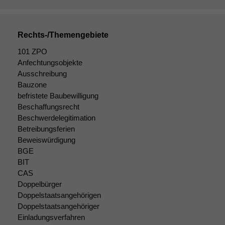
Rechts-/Themengebiete
101 ZPO
Anfechtungsobjekte
Ausschreibung
Bauzone
befristete Baubewilligung
Beschaffungsrecht
Notwendige
Beschwerdelegitimation
Cookies
Betreibungsferien
Diese
Beweiswürdigung
Cookies sind
BGE
nicht
BIT
optional, es
CAS
braucht sie,
Doppelbürger
damit die
Doppelstaatsangehörigen
Website
Doppelstaatsangehöriger
korrekt
Einladungsverfahren
angezeigt