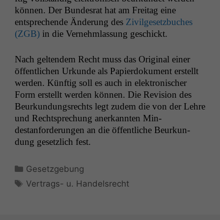
kön­nen. Der Bun­desrat hat am Fre­itag eine
entsprechende Änderung des
Zivilge­set­zbuch­es
(
ZGB
)
in die Vernehm­las­sung geschickt.
Nach gel­ten­dem Recht muss das Orig­i­nal ein­er
öffentlichen Urkunde als Papier­doku­ment erstellt
wer­den. Kün­ftig soll es auch in elek­tro­n­is­ch­er
Form erstellt wer­den kön­nen. Die Revi­sion des
Beurkun­dungsrechts legt zudem die von der Lehre
und Recht­sprechung anerkan­nten Min­
destanforderun­gen an die öffentliche Beurkun­
dung geset­zlich fest.
Kategorien
Gesetzgebung
Schlagwörter
Vertrags- u. Handelsrecht