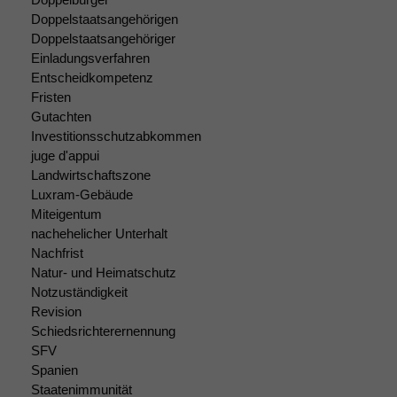
Doppelstaatsangehörigen
Doppelstaatsangehöriger
Notwendige
Einladungsverfahren
Cookies
Entscheidkompetenz
Diese
Fristen
Cookies sind
nicht
Gutachten
optional, es
Investitionsschutzabkommen
braucht sie,
juge d'appui
damit die
Landwirtschaftszone
Website
Luxram-Gebäude
korrekt
Miteigentum
angezeigt
nachehelicher Unterhalt
werden kann.
Nachfrist
Natur- und Heimatschutz
Notzuständigkeit
Statistiken
Revision
Um unsere
Schiedsrichterernennung
Website zu
SFV
verbessern,
Spanien
zeichnen
wir
Staatenimmunität