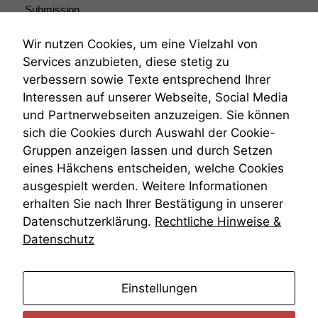
anonyme
Submission
statistische
Submissionsrecht
Daten auf.
Teilungsklage
Wir nutzen Cookies, um eine Vielzahl von
Venezuela
Services anzubieten, diese stetig zu
VRK
verbessern sowie Texte entsprechend Ihrer
Funktionalität
Wiederherstellungsanordnung
Interessen auf unserer Webseite, Social Media
Einige
Zivilprozessordnung
und Partnerwebseiten anzuzeigen. Sie können
Funktionen auf
ZPO
dieser Website
sich die Cookies durch Auswahl der Cookie-
Zustellfiktion
sind optional.
Gruppen anzeigen lassen und durch Setzen
Zuständigkeit
Wenn Sie
Öffentliches Personalrecht
eines Häkchens entscheiden, welche Cookies
diese Option
Öffentlichkeitsprinzip
ausgespielt werden. Weitere Informationen
deaktivieren,
kann die
erhalten Sie nach Ihrer Bestätigung in unserer
Website nicht
Datenschutzerklärung.
Rechtliche Hinweise &
zu 100%
Datenschutz
funktionieren.
anmelden
Einstellungen
Marketing
Wir speichern