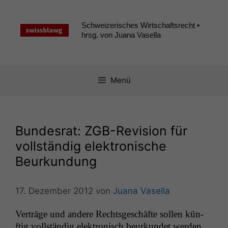
Zum
Inhalt
Schweizerisches Wirtschaftsrecht •
springen
hrsg. von Juana Vasella
Menü
Bundesrat: ZGB-Revision für
vollständig elektronische
Beurkundung
17. Dezember 2012
von
Juana Vasella
Verträge und andere Rechts­geschäfte sollen kün­
ftig voll­ständig elek­tro­n­isch beurkun­det wer­den