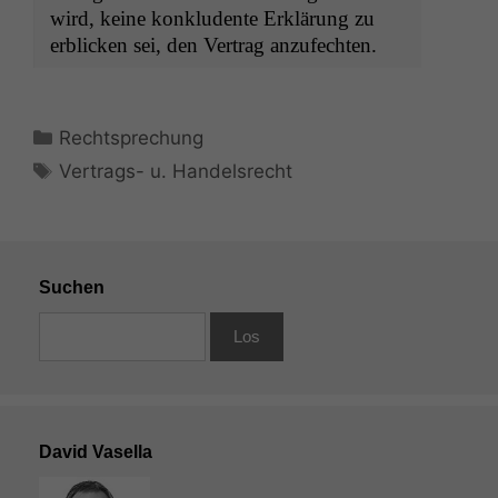
wird, keine kon­klu­dente Erk­lärung zu
erblick­en sei, den Ver­trag anzufechten.
Kategorien
Rechtsprechung
Schlagwörter
Vertrags- u. Handelsrecht
Suchen
David Vasella