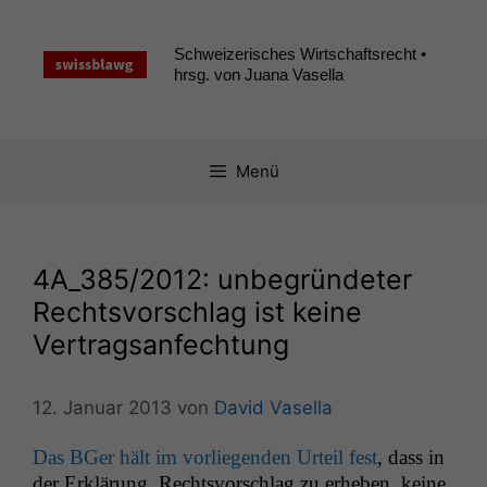
Zum
Inhalt
Schweizerisches Wirtschaftsrecht •
springen
hrsg. von Juana Vasella
Menü
4A_385
/2012: unbegründeter
Rechtsvorschlag ist keine
Vertragsanfechtung
12. Januar 2013
von
David Vasella
Das BGer hält im vor­liegen­den Urteil fest
, dass in
der Erk­lärung, Rechtsvorschlag zu erheben, keine