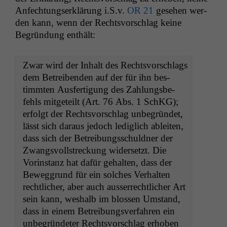
Anfech­tungserk­lärung i.S.v.
OR
21
gese­hen wer­
den kann, wenn der Rechtsvorschlag keine
Begrün­dung enthält:
Zwar wird der Inhalt des Rechtsvorschlags
dem Betreiben­den auf der für ihn bes­
timmten Aus­fer­ti­gung des Zahlungs­be­
fehls mit­geteilt (Art. 76 Abs. 1 SchKG);
erfol­gt der Rechtsvorschlag unbe­grün­det,
lässt sich daraus jedoch lediglich ableit­en,
dass sich der Betrei­bungss­chuld­ner der
Zwangsvoll­streck­ung wider­set­zt. Die
Vorin­stanz hat dafür gehal­ten, dass der
Beweg­grund für ein solch­es Ver­hal­ten
rechtlich­er, aber auch ausser­rechtlich­er Art
sein kann, weshalb im blossen Umstand,
dass in einem Betrei­bungsver­fahren ein
unbe­grün­de­ter Rechtsvorschlag erhoben