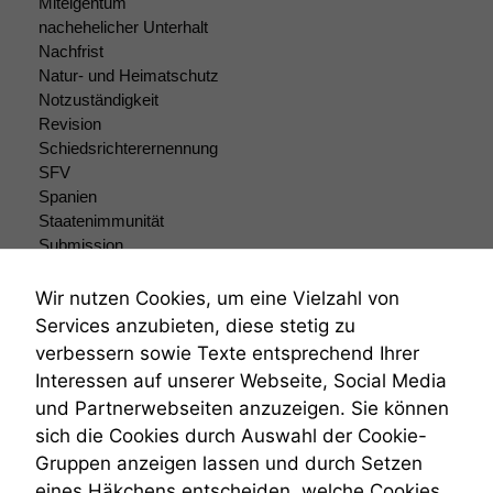
Miteigentum
Um unsere
nachehelicher Unterhalt
Website zu
Nachfrist
verbessern,
Natur- und Heimatschutz
zeichnen
Notzuständigkeit
wir
Revision
anonyme
Schiedsrichterernennung
statistische
Daten auf.
SFV
Spanien
Staatenimmunität
Submission
Funktionalität
Submissionsrecht
Einige
Funktionen auf
Teilungsklage
Wir nutzen Cookies, um eine Vielzahl von
dieser Website
Venezuela
Services anzubieten, diese stetig zu
sind optional.
VRK
verbessern sowie Texte entsprechend Ihrer
Wenn Sie
Wiederherstellungsanordnung
Interessen auf unserer Webseite, Social Media
diese Option
Zivilprozessordnung
deaktivieren,
und Partnerwebseiten anzuzeigen. Sie können
ZPO
kann die
sich die Cookies durch Auswahl der Cookie-
Zustellfiktion
Website nicht
Gruppen anzeigen lassen und durch Setzen
Zuständigkeit
zu 100%
Öffentliches Personalrecht
eines Häkchens entscheiden, welche Cookies
funktionieren.