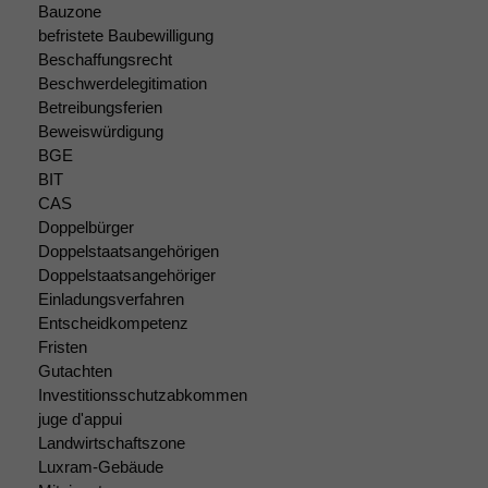
Bauzone
befristete Baubewilligung
Beschaffungsrecht
Beschwerdelegitimation
Betreibungsferien
Beweiswürdigung
BGE
Notwendige
BIT
Cookies
CAS
Diese
Doppelbürger
Cookies sind
Doppelstaatsangehörigen
nicht
Doppelstaatsangehöriger
optional, es
Einladungsverfahren
braucht sie,
damit die
Entscheidkompetenz
Website
Fristen
korrekt
Gutachten
angezeigt
Investitionsschutzabkommen
werden kann.
juge d'appui
Landwirtschaftszone
Luxram-Gebäude
Statistiken