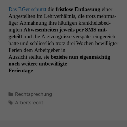
Das BGer schützt
die
frist­lose Ent­las­sung
ein­er
Angestell­ten im Lehrver­hält­nis, die trotz mehrma­
liger Abmah­nung ihre häu­fi­gen krankheits­be­d­
ingten
Abwe­sen­heit­en jew­eils per
SMS
mit­
geteilt
und die Arztzeug­nisse ver­spätet ein­gere­icht
hat­te und schliesslich trotz drei Wochen bewil­ligter
Ferien dem Arbeit­ge­ber in
Aus­sicht stellte, sie
beziehe nun eigen­mächtig
noch weit­ere unbewilligte
Feri­en­t­age
.
Kategorien
Rechtsprechung
Schlagwörter
Arbeitsrecht