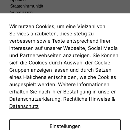
wir
Staatenimmunität
anonyme
Submission
statistische
Submissionsrecht
Daten auf.
Teilungsklage
Wir nutzen Cookies, um eine Vielzahl von
Venezuela
Services anzubieten, diese stetig zu
VRK
Funktionalität
verbessern sowie Texte entsprechend Ihrer
Wiederherstellungsanordnung
Einige
Interessen auf unserer Webseite, Social Media
Zivilprozessordnung
Funktionen auf
und Partnerwebseiten anzuzeigen. Sie können
dieser Website
ZPO
sich die Cookies durch Auswahl der Cookie-
sind optional.
Zustellfiktion
Wenn Sie
Gruppen anzeigen lassen und durch Setzen
Zuständigkeit
diese Option
Öffentliches Personalrecht
eines Häkchens entscheiden, welche Cookies
deaktivieren,
Öffentlichkeitsprinzip
ausgespielt werden. Weitere Informationen
kann die
erhalten Sie nach Ihrer Bestätigung in unserer
Website nicht
zu 100%
Datenschutzerklärung.
Rechtliche Hinweise &
funktionieren.
Datenschutz
Marketing
anmelden
Einstellungen
Wir speichern