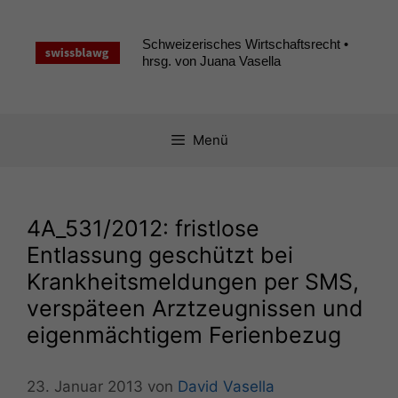
Zum
Inhalt
Schweizerisches Wirtschaftsrecht •
springen
hrsg. von Juana Vasella
Menü
4A_531
/2012: fristlose
Entlassung geschützt bei
Krankheitsmeldungen per
SMS
,
verspäteen Arztzeugnissen und
eigenmächtigem Ferienbezug
23. Januar 2013
von
David Vasella