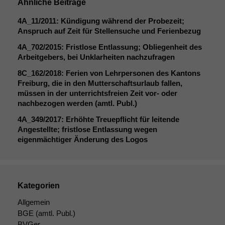
Ähnliche Beiträge
4A_11
/2011: Kündigung während der Probezeit;
Anspruch auf Zeit für Stellensuche und Ferienbezug
4A_702
/2015: Fristlose Entlassung; Obliegenheit des
Arbeitgebers, bei Unklarheiten nachzufragen
8C_162
/2018: Ferien von Lehrpersonen des Kantons
Freiburg, die in den Mutterschaftsurlaub fallen,
müssen in der unterrichtsfreien Zeit vor- oder
nachbezogen werden (amtl. Publ.)
4A_349
/2017: Erhöhte Treuepflicht für leitende
Angestellte; fristlose Entlassung wegen
eigenmächtiger Änderung des Logos
Kategorien
Allgemein
BGE
(amtl. Publ.)
BVGer