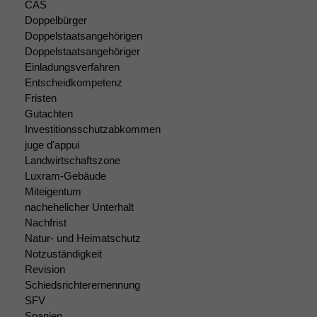
CAS
Doppelbürger
Doppelstaatsangehörigen
Notwendige
Doppelstaatsangehöriger
Cookies
Einladungsverfahren
Diese
Entscheidkompetenz
Cookies sind
Fristen
nicht
Gutachten
optional, es
Investitionsschutzabkommen
braucht sie,
juge d'appui
damit die
Website
Landwirtschaftszone
korrekt
Luxram-Gebäude
angezeigt
Miteigentum
werden kann.
nachehelicher Unterhalt
Nachfrist
Natur- und Heimatschutz
Statistiken
Notzuständigkeit
Um unsere
Revision
Website zu
Schiedsrichterernennung
verbessern,
SFV
zeichnen
Spanien