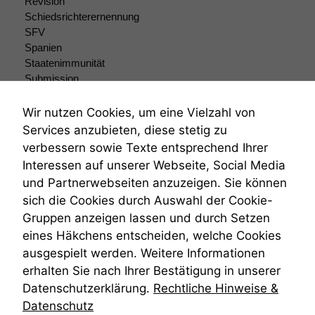
Revision
Schiedsrichterernennung
SFV
Spanien
Staatenimmunität
Submission
Submissionsrecht
Teilungsklage
Wir nutzen Cookies, um eine Vielzahl von
Venezuela
Services anzubieten, diese stetig zu
VRK
verbessern sowie Texte entsprechend Ihrer
Wiederherstellungsanordnung
Interessen auf unserer Webseite, Social Media
Zivilprozessordnung
und Partnerwebseiten anzuzeigen. Sie können
ZPO
sich die Cookies durch Auswahl der Cookie-
Zustellfiktion
Gruppen anzeigen lassen und durch Setzen
Zuständigkeit
Öffentliches Personalrecht
eines Häkchens entscheiden, welche Cookies
Öffentlichkeitsprinzip
ausgespielt werden. Weitere Informationen
erhalten Sie nach Ihrer Bestätigung in unserer
Datenschutzerklärung.
Rechtliche Hinweise &
Datenschutz