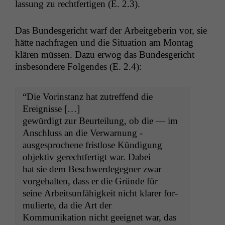
las­sung zu recht­fer­ti­gen (E. 2.3).
Das Bun­des­gericht warf der Arbeit­ge­berin vor, sie
hätte nach­fra­gen und die Sit­u­a­tion am Mon­tag
klären müssen. Dazu erwog das Bun­des­gericht
ins­beson­dere Fol­gen­des (E. 2.4):
“Die Vorin­stanz hat zutr­e­f­fend die
Ereignisse […]
gewürdigt zur Beurteilung, ob die — im
Anschluss an die Verwarnung -
aus­ge­sproch­ene frist­lose Kündi­gung
objek­tiv gerecht­fer­tigt war. Dabei
hat sie dem Beschw­erdegeg­n­er zwar
vorge­hal­ten, dass er die Gründe für
seine Arbeit­sun­fähigkeit nicht klar­er for­
mulierte, da die Art der
Kom­mu­nika­tion nicht geeignet war, das