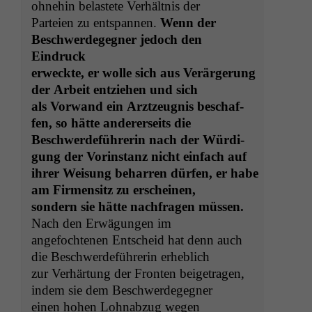
ohne­hin belastete Ver­hält­nis der
Parteien zu entspan­nen.
Wenn der
Beschw­erdegeg­n­er jedoch den
Eindruck
erweck­te, er wolle sich aus Verärgerung
der Arbeit entziehen und sich
als Vor­wand ein Arztzeug­nis beschaf­
fen, so hätte ander­er­seits die
Beschw­erde­führerin nach der Würdi­
gung der Vorin­stanz nicht ein­fach auf
ihrer Weisung behar­ren dür­fen, er habe
am Fir­men­sitz zu erscheinen,
son­dern sie hätte nach­fra­gen müssen.
Nach den Erwä­gun­gen im
ange­focht­e­nen Entscheid hat denn auch
die Beschw­erde­führerin erheblich
zur Ver­här­tung der Fron­ten beige­tra­gen,
indem sie dem Beschwerdegegner
einen hohen Lohn­abzug wegen