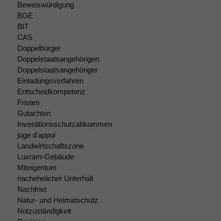
Marketing
Beweiswürdigung
Wir speichern
BGE
anonyme Daten ab,
BIT
um interne
CAS
marketingtechnische
Doppelbürger
Auswertungen
Doppelstaatsangehörigen
durchführen zu
Doppelstaatsangehöriger
können. Diese helfen
Einladungsverfahren
uns, unsere Website
Entscheidkompetenz
zu verbessern.
Fristen
Gutachten
Investitionsschutzabkommen
juge d'appui
Landwirtschaftszone
Luxram-Gebäude
Miteigentum
nachehelicher Unterhalt
Nachfrist
Natur- und Heimatschutz
Notzuständigkeit