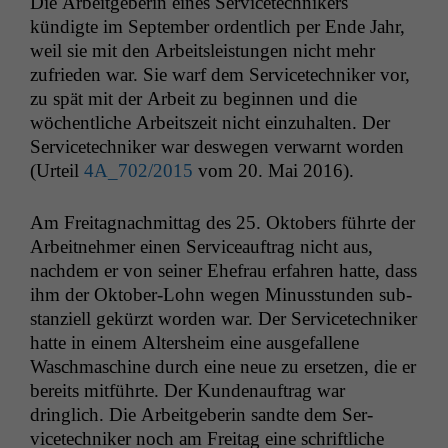
Die Arbeit­ge­berin eines Ser­vicetech­nikers
kündigte im Sep­tem­ber ordentlich per Ende Jahr,
weil sie mit den Arbeit­sleis­tun­gen nicht mehr
zufrieden war. Sie warf dem Ser­vicetech­niker vor,
zu spät mit der Arbeit zu begin­nen und die
wöchentliche Arbeit­szeit nicht einzuhal­ten. Der
Ser­vicetech­niker war deswe­gen ver­warnt wor­den
(Urteil
4A_702
/2015
vom 20. Mai 2016).
Am Fre­ita­gnach­mit­tag des 25. Okto­bers führte der
Arbeit­nehmer einen Ser­viceauf­trag nicht aus,
nach­dem er von sein­er Ehe­frau erfahren hat­te, dass
ihm der Okto­ber-Lohn wegen Minusstun­den sub­
stanziell gekürzt wor­den war. Der Ser­vicetech­niker
hat­te in einem Alter­sheim eine aus­ge­fal­l­ene
Waschmas­chine durch eine neue zu erset­zen, die er
bere­its mit­führte. Der Kun­de­nauf­trag war
dringlich. Die Arbeit­ge­berin sandte dem Ser­
vicetech­niker noch am Fre­itag eine schriftliche