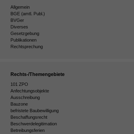
verbessern,
zeichnen
Allgemein
wir
BGE
(amtl. Publ.)
anonyme
BVGer
statistische
Diverses
Daten auf.
Gesetzgebung
Publikationen
Rechtsprechung
Funktionalität
Einige
Funktionen auf
dieser Website
Rechts-/Themengebiete
sind optional.
Wenn Sie
101 ZPO
diese Option
Anfechtungsobjekte
deaktivieren,
Ausschreibung
kann die
Bauzone
Website nicht
zu 100%
befristete Baubewilligung
funktionieren.
Beschaffungsrecht
Beschwerdelegitimation
Betreibungsferien