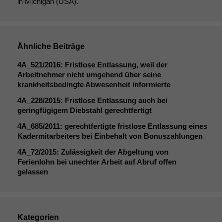
in Michigan (USA).
Ähnliche Beiträge
Notwendige
Cookies
4A_521
/2016: Fristlose Entlassung, weil der
Diese
Arbeitnehmer nicht umgehend über seine
Cookies sind
krankheitsbedingte Abwesenheit informierte
nicht
optional, es
4A_228
/2015: Fristlose Entlassung auch bei
braucht sie,
geringfügigem Diebstahl gerechtfertigt
damit die
4A_685
/2011: gerechtfertigte fristlose Entlassung eines
Website
Kadermitarbeiters bei Einbehalt von Bonuszahlungen
korrekt
angezeigt
4A_72
/2015: Zulässigkeit der Abgeltung von
werden kann.
Ferienlohn bei unechter Arbeit auf Abruf offen
gelassen
Statistiken
Um unsere
Website zu
Kategorien