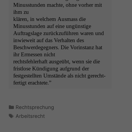
Minusstun­den machte, ohne vorher mit
ihm zu
klären, in welchem Aus­mass die
Minusstun­den auf eine ungünstige
Auf­tragslage zurück­zuführen waren und
inwieweit auf das Ver­hal­ten des
Beschw­erdegeg­n­ers. Die Vorin­stanz hat
ihr Ermessen nicht
rechts­fehler­haft aus­geübt, wenn sie die
frist­lose Kündi­gung auf­grund der
fest­gestell­ten Umstände als nicht gerecht­
fer­tigt erachtete.”
Kategorien
Rechtsprechung
Schlagwörter
Arbeitsrecht