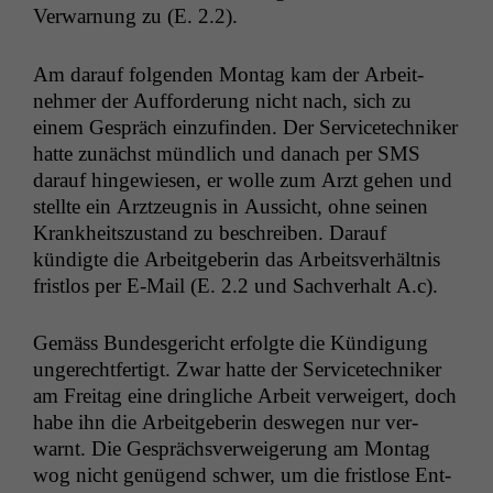
Ver­war­nung zu (E. 2.2).
Am darauf fol­gen­den Mon­tag kam der Arbeit­
nehmer der Auf­forderung nicht nach, sich zu
einem Gespräch einzufind­en. Der Ser­vicetech­niker
hat­te zunächst mündlich und danach per
SMS
darauf hingewiesen, er wolle zum Arzt gehen und
stellte ein Arztzeug­nis in Aus­sicht, ohne seinen
Krankheit­szu­s­tand zu beschreiben. Darauf
kündigte die Arbeit­ge­berin das Arbeitsver­hält­nis
frist­los per E‑Mail (E. 2.2 und Sachver­halt A.c).
Gemäss Bun­des­gericht erfol­gte die Kündi­gung
ungerecht­fer­tigt. Zwar hat­te der Ser­vicetech­niker
am Fre­itag eine dringliche Arbeit ver­weigert, doch
habe ihn die Arbeit­ge­berin deswe­gen nur ver­
warnt. Die Gesprächsver­weigerung am Mon­tag
wog nicht genü­gend schw­er, um die frist­lose Ent­