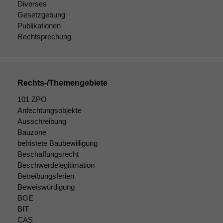
Diverses
anonyme Daten ab,
Gesetzgebung
um interne
marketingtechnische
Publikationen
Auswertungen
Rechtsprechung
durchführen zu
können. Diese helfen
uns, unsere Website
zu verbessern.
Rechts-/Themengebiete
101 ZPO
Anfechtungsobjekte
Ausschreibung
Bauzone
befristete Baubewilligung
Beschaffungsrecht
Beschwerdelegitimation
Betreibungsferien
Beweiswürdigung
BGE
BIT
CAS