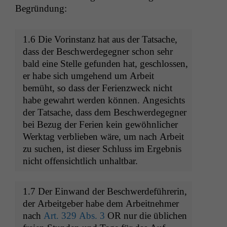
Begründung:
1.6 Die Vorin­stanz hat aus der Tat­sache,
dass der Beschw­erdegeg­n­er schon sehr
bald eine Stelle gefun­den hat, geschlossen,
er habe sich umge­hend um Arbeit
bemüht, so dass der Ferien­zweck nicht
habe gewahrt wer­den kön­nen. Angesichts
der Tat­sache, dass dem Beschw­erdegeg­n­er
bei Bezug der Ferien kein gewöhn­lich­er
Werk­tag verblieben wäre, um nach Arbeit
zu suchen, ist dieser Schluss im Ergeb­nis
nicht offen­sichtlich unhaltbar.
1.7 Der Ein­wand der Beschw­erde­führerin,
der Arbeit­ge­ber habe dem Arbeit­nehmer
nach
Art. 329 Abs. 3
OR
nur die üblichen