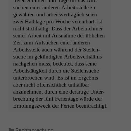
freien Stun­den und Tage für das Auf­
suchen ein­er anderen Arbeitsstelle zu
gewähren und arbeitsver­traglich seien
zwei Halb­tage pro Woche vere­in­bart, ist
nicht stich­haltig. Dass der Arbeit­nehmer
sein­er Arbeit mit Aus­nahme der üblichen
Zeit zum Auf­suchen ein­er anderen
Arbeitsstelle auch während der Stel­len­
suche im gekündigten Arbeitsver­hält­nis
nachge­hen muss, bedeutet, dass seine
Arbeit­stätigkeit durch die Stel­len­suche
unter­brochen wird. Es ist im Ergeb­nis
aber nicht offen­sichtlich unhalt­bar
anzunehmen, durch eine der­ar­tige Unter­
brechung der fünf Feri­en­t­age würde der
Erhol­ungszweck der Ferien beeinträchtigt.
Kategorien
Rechtsprechung