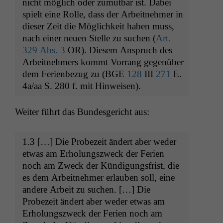
nicht möglich oder zumut­bar ist. Dabei
spielt eine Rolle, dass der Arbeit­nehmer in
dieser Zeit die Möglichkeit haben muss,
nach ein­er neuen Stelle zu suchen (
Art.
329 Abs. 3
OR
). Diesem Anspruch des
Arbeit­nehmers kommt Vor­rang gegenüber
dem Ferien­bezug zu (
BGE
128
III
271
E.
4a/aa S. 280 f. mit Hinweisen).
Weit­er führt das Bun­des­gericht aus:
1.3 […] Die Probezeit ändert aber wed­er
etwas am Erhol­ungszweck der Ferien
noch am Zweck der Kündi­gungs­frist, die
es dem Arbeit­nehmer erlauben soll, eine
andere Arbeit zu suchen. […] Die
Probezeit ändert aber wed­er etwas am
Erhol­ungszweck der Ferien noch am