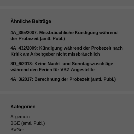
wir
anonyme
statistische
Daten auf.
Ähnliche Beiträge
4A_385
/2007: Missbräuchliche Kündigung während
Funktionalität
der Probezeit (amtl. Publ.)
Einige
4A_432
/2009: Kündigung während der Probezeit nach
Funktionen auf
Kritik am Arbeitgeber nicht missbräuchlich
dieser Website
sind optional.
8D_6
/2013: Keine Nacht- und Sonntagszuschläge
Wenn Sie
während den Ferien für VBZ-Angestellte
diese Option
4A_3
/2017: Berechnung der Probezeit (amtl. Publ.)
deaktivieren,
kann die
Website nicht
zu 100%
funktionieren.
Kategorien
Allgemein
BGE
(amtl. Publ.)
Marketing
BVGer
Wir speichern