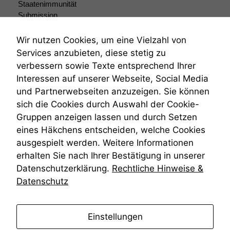
Staatenimmunität
Submission
Submissionsrecht
Teilungsklage
Wir nutzen Cookies, um eine Vielzahl von
Venezuela
Services anzubieten, diese stetig zu
VRK
verbessern sowie Texte entsprechend Ihrer
Wiederherstellungsanordnung
Interessen auf unserer Webseite, Social Media
Zivilprozessordnung
und Partnerwebseiten anzuzeigen. Sie können
ZPO
sich die Cookies durch Auswahl der Cookie-
Zustellfiktion
Gruppen anzeigen lassen und durch Setzen
Zuständigkeit
Öffentliches Personalrecht
eines Häkchens entscheiden, welche Cookies
Öffentlichkeitsprinzip
ausgespielt werden. Weitere Informationen
erhalten Sie nach Ihrer Bestätigung in unserer
Datenschutzerklärung.
Rechtliche Hinweise &
Datenschutz
anmelden
Einstellungen