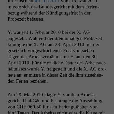
Im Entscheid
4A_11
/2011
vom 16. Mai 2011
musste sich das Bun­des­gericht mit dem Ferien­
bezug während der Kündi­gungs­frist in der
Probezeit befassen.
Y. war seit 1. Feb­ru­ar 2010 bei der X.
AG
angestellt. Während der drei­monati­gen Probezeit
kündigte die X.
AG
am 23. April 2010 mit der
geset­zlich vorgeschriebe­nen Frist von sieben
Tagen das Arbeitsver­hält­nis mit Y. auf den 30.
April 2010. Für die restliche Dauer des Arbeitsver­
hält­niss­es wurde Y. freigestellt und die X.
AG
ord­
nete an, er müsse in dieser Zeit die ihm zuste­hen­
den Ferien beziehen.
Am 29. Mai 2010 klagte Y. vor dem Arbeits­
gericht Thal-Gäu und beantragte die Auszahlung
von
CHF
969.30 für sein Ferienguthaben von
fünf Tagen. Das Arbeits­gericht wies die Klage mit