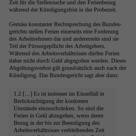
Zeit für die Stel­len­suche und den Ferien­bezug
während der Kündi­gungs­frist in der Probezeit.
Gemäss kon­stan­ter Recht­sprechung des Bun­des­
gerichts stellen Ferien ein­er­seits eine Forderung
des Arbeit­nehmers dar und ander­er­seits sind sie
Teil der Für­sorgepflicht des Arbeit­ge­bers.
Während des Arbeitsver­hält­niss­es dür­fen Ferien
daher nicht durch Geld abge­golten wer­den. Dieses
Abgel­tungsver­bot gilt grund­sät­zlich auch nach der
Kündi­gung. Das Bun­des­gericht sagt aber dazu:
1.2 […] Es ist indessen im Einzelfall in
Berück­sich­ti­gung der konkreten
Umstände einzuschränken. So sind die
Ferien in Geld abzugel­ten, wenn deren
Bezug in der bis zur Beendi­gung des
Arbeitsver­hält­niss­es verbleiben­den Zeit