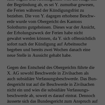
der Begrün­dung ab, es sei Y. zumut­bar gewe­sen,
die Ferien während der Kündi­gungs­frist zu
beziehen. Die von Y. dage­gen erhobene Beschw­
erde wurde vom Oberg­ericht des Kan­tons
Solothurns gut­ge­heis­sen. Dieses war der Ansicht,
der Erhol­ungszweck der Ferien habe nicht
gewahrt wer­den kön­nen, da Y. sich offen­sichtlich
sofort nach der Kündi­gung auf Arbeitssuche
begeben und bere­its zwei Wochen danach eine
neue Stelle in Aus­sicht gehabt habe.
Gegen den Entscheid des Oberg­erichts führte die
X.
AG
sowohl Beschw­erde in Zivil­sachen als
auch sub­sidiäre Ver­fas­sungs­beschw­erde. Das Bun­
des­gericht trat auf die Beschw­erde in Zivil­sachen
nicht ein und wies die sub­sidiäre Ver­fas­sungs­
beschw­erde ab, soweit es darauf ein­trat. Den­noch
äusserte sich das Bun­des­gericht zum Anspruch auf