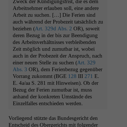
Zweck der Kündi­gungs­frist, die es dem
Arbeit­nehmer erlauben soll, eine andere
Arbeit zu suchen. […] Die Ferien sind
auch während der Probezeit tat­säch­lich zu
beziehen (
Art. 329d Abs. 2
OR
), soweit
deren Bezug in der bis zur Beendi­gung
des Arbeitsver­hält­niss­es verbleiben­den
Zeit möglich und zumut­bar ist, wobei
auch in der Probezeit der Anspruch, nach
ein­er neuen Stelle zu suchen (
Art. 329
Abs. 3
OR
), dem Ferien­bezug gegenüber
Vor­rang zukommt (
BGE
128
III
271
E.
E. 4a/aa S. 281 mit Hin­weisen). Ob der
Bezug der Ferien zumut­bar ist, muss
anhand der konkreten Umstände des
Einzelfall­es entsch­ieden werden.
Vor­liegend stützte das Bun­des­gericht den
Entscheid des Oberg­erichts mit fol­gen­der