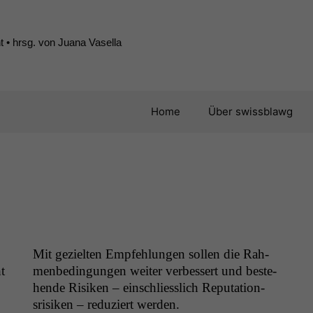
 • hrsg. von Juana Vasella
Home
Über swissblawg
Mit geziel­ten Empfehlun­gen sollen die Rah­
t
menbe­din­gun­gen weit­er verbessert und beste­
hende Risiken – ein­schliesslich Rep­u­ta­tion­
srisiken – reduziert werden.