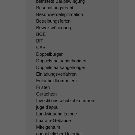
befristete Baubewilligung
Beschaffungsrecht
Beschwerdelegitimation
Betreibungsferien
Beweiswürdigung
BGE
BIT
CAS
Doppelbürger
Doppelstaatsangehörigen
Doppelstaatsangehöriger
Einladungsverfahren
Entscheidkompetenz
Fristen
Gutachten
Investitionsschutzabkommen
juge d'appui
Landwirtschaftszone
Luxram-Gebäude
Miteigentum
nachehelicher Unterhalt