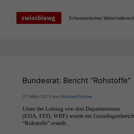
Zum
Inhalt
springen
Schweizerisches Wirtschaftsrecht
Bundesrat: Bericht “Rohstoffe”
27. März 2013
von
Michael Fischer
Unter der Leitung von drei Departe­menten
(
EDA
,
EFD
,
WBF
) wurde ein Grund­la­gen­berich
“Rohstoffe” erstellt.