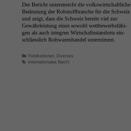
Der Bericht unter­stre­icht die volk­swirtschaftliche
Bedeu­tung der Rohstoff­branche für die Schweiz
und zeigt, dass die Schweiz bere­its viel zur
Gewährleis­tung eines sowohl wet­tbe­werb­s­fähi­
gen als auch inte­gren Wirtschafts­stan­dorts ein­
schliesslich Rohwaren­han­del unternimmt.
Kategorien
Publikationen
,
Diverses
Schlagwörter
Internationales Recht