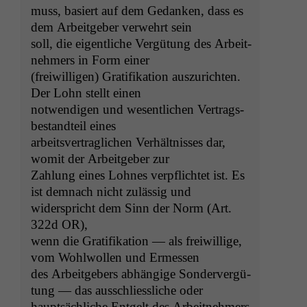
muss, basiert auf dem Gedanken, dass es
dem Arbeit­ge­ber ver­wehrt sein
soll, die eigentliche Vergü­tung des Arbeit­
nehmers in Form einer
(frei­willi­gen) Grat­i­fika­tion auszuricht­en.
Der Lohn stellt einen
notwendi­gen und wesentlichen Ver­trags­
be­standteil eines
arbeitsver­traglichen Ver­hält­niss­es dar,
wom­it der Arbeit­ge­ber zur
Zahlung eines Lohnes verpflichtet ist. Es
ist dem­nach nicht zuläs­sig und
wider­spricht dem Sinn der Norm (Art.
322d
OR
),
wenn die Grat­i­fika­tion — als frei­willige,
vom Wohlwollen und Ermessen
des Arbeit­ge­bers abhängige Son­dervergü­
tung — das auss­chliessliche oder
haupt­säch­liche Ent­gelt des Arbeit­nehmers