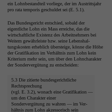
ein Lohnbe­standteil vor­liege, der im Aus­tritts­jahr
pro rata tem­po­ris geschuldet sei (E. 5.1).
Das Bun­des­gericht entsch­ied, sobald der
eigentliche Lohn ein Mass erre­iche, das die
wirtschaftliche Exis­tenz des Arbeit­nehmers bei
Weit­em gewährleiste bzw. seine Leben­shal­
tungskosten erhe­blich über­steige, könne die Höhe
der Grat­i­fika­tion im Ver­hält­nis zum Lohn kein
Kri­teri­um mehr sein, um über den Lohn­charak­ter
der Son­dervergü­tung zu entscheiden:
5.3 Die zitierte bun­des­gerichtliche
Rechtsprechung
(vgl. E. 3.2), wonach eine Grat­i­fika­tion —
um den Charak­ter einer
Son­dervergü­tung zu wahren — im Ver­
hält­nis zum Lohn akzes­sorisch sein