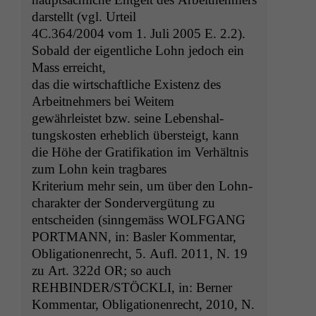
darstellt (vgl. Urteil
4C
.364/2004 vom 1. Juli 2005 E. 2.2).
Sobald der eigentliche Lohn jedoch ein
Mass erreicht,
das die wirtschaftliche Exis­tenz des
Arbeit­nehmers bei Weitem
gewährleis­tet bzw. seine Leben­shal­
tungskosten erhe­blich über­steigt, kann
die Höhe der Grat­i­fika­tion im Ver­hält­nis
zum Lohn kein tragbares
Kri­teri­um mehr sein, um über den Lohn­
charak­ter der Son­dervergü­tung zu
entschei­den (sin­ngemäss
WOLFGANG
PORTMANN
, in: Basler Kommentar,
Oblig­a­tio­nen­recht, 5. Aufl. 2011, N. 19
zu Art. 322d
OR
; so auch
REHBINDER
/
STÖCKLI
, in: Bern­er
Kom­men­tar, Oblig­a­tio­nen­recht, 2010, N.