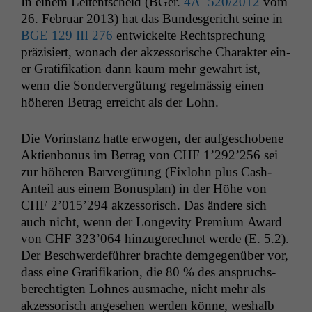
In einem Leit­entscheid (BGer.
4A_520
/2012
vom
26. Feb­ru­ar 2013) hat das Bun­des­gericht seine in
BGE
129
III
276
entwick­elte Recht­sprechung
präzisiert, wonach der akzes­sorische Charak­ter ein­
er Grat­i­fika­tion dann kaum mehr gewahrt ist,
wenn die Son­dervergü­tung regelmäs­sig einen
höheren Betrag erre­icht als der Lohn.
Die Vorin­stanz hat­te erwogen, der aufgeschobene
Aktien­bonus im Betrag von
CHF
1’292’256 sei
zur höheren Barvergü­tung (Fixlohn plus Cash-
Anteil aus einem Bonus­plan) in der Höhe von
CHF
2’015’294 akzes­sorisch. Das ändere sich
auch nicht, wenn der Longevi­ty Pre­mi­um Award
von
CHF
323’064 hinzugerech­net werde (E. 5.2).
Der Beschw­erde­führer brachte demge­genüber vor,
dass eine Grat­i­fika­tion, die 80 % des anspruchs­
berechtigten Lohnes aus­mache, nicht mehr als
akzes­sorisch ange­se­hen wer­den könne, weshalb