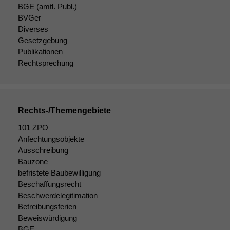
sind optional.
BGE
(amtl. Publ.)
Wenn Sie
BVGer
diese Option
Diverses
deaktivieren,
Gesetzgebung
kann die
Publikationen
Website nicht
Rechtsprechung
zu 100%
funktionieren.
Rechts-/Themengebiete
Marketing
Wir speichern
101 ZPO
anonyme Daten ab,
Anfechtungsobjekte
um interne
Ausschreibung
marketingtechnische
Bauzone
Auswertungen
befristete Baubewilligung
durchführen zu
können. Diese helfen
Beschaffungsrecht
uns, unsere Website
Beschwerdelegitimation
zu verbessern.
Betreibungsferien
Beweiswürdigung
BGE