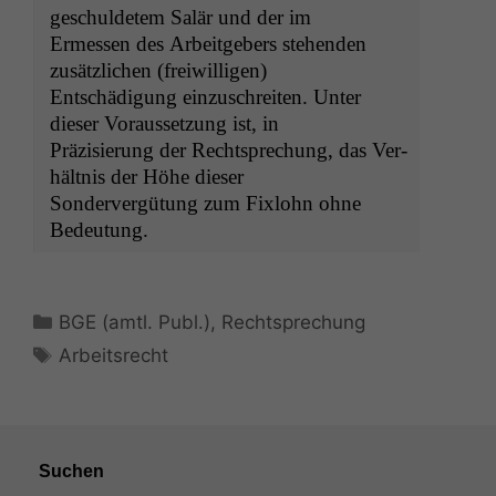
geschulde­tem Salär und der im
Ermessen des Arbeit­ge­bers ste­hen­den
zusät­zlichen (frei­willi­gen)
Entschädi­gung einzuschre­it­en. Unter
dieser Voraus­set­zung ist, in
Präzisierung der Recht­sprechung, das Ver­
hält­nis der Höhe dieser
Son­dervergü­tung zum Fixlohn ohne
Bedeutung.
Kategorien
BGE (amtl. Publ.)
,
Rechtsprechung
Schlagwörter
Arbeitsrecht
Suchen