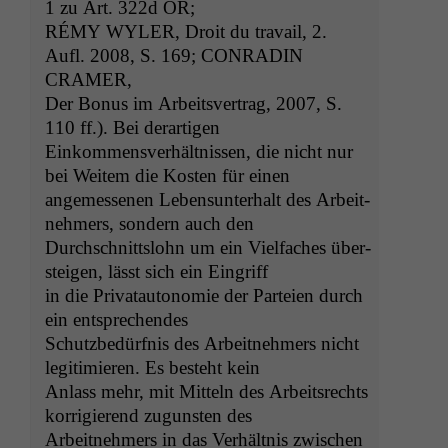
1 zu Art. 322d
OR
;
RÉMY
WYLER
, Droit du tra­vail, 2.
Aufl. 2008, S. 169;
CONRADIN
CRAMER
,
Der Bonus im Arbeitsver­trag, 2007, S.
110 ff.). Bei derartigen
Einkom­mensver­hält­nis­sen, die nicht nur
bei Weit­em die Kosten für einen
angemesse­nen Leben­sun­ter­halt des Arbeit­
nehmers, son­dern auch den
Durch­schnittslohn um ein Vielfach­es über­
steigen, lässt sich ein Eingriff
in die Pri­vatau­tonomie der Parteien durch
ein entsprechendes
Schutzbedürf­nis des Arbeit­nehmers nicht
legit­imieren. Es beste­ht kein
Anlass mehr, mit Mit­teln des Arbeit­srechts
kor­rigierend zugun­sten des
Arbeit­nehmers in das Ver­hält­nis zwis­chen