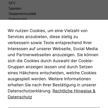
SFV
Spanien
Staatenimmunität
Submission
Submissionsrecht
Teilungsklage
Wir nutzen Cookies, um eine Vielzahl von
Venezuela
Services anzubieten, diese stetig zu
VRK
verbessern sowie Texte entsprechend Ihrer
Wiederherstellungsanordnung
Interessen auf unserer Webseite, Social Media
Zivilprozessordnung
und Partnerwebseiten anzuzeigen. Sie können
ZPO
sich die Cookies durch Auswahl der Cookie-
Zustellfiktion
Gruppen anzeigen lassen und durch Setzen
Zuständigkeit
Öffentliches Personalrecht
eines Häkchens entscheiden, welche Cookies
Öffentlichkeitsprinzip
ausgespielt werden. Weitere Informationen
erhalten Sie nach Ihrer Bestätigung in unserer
Datenschutzerklärung.
Rechtliche Hinweise &
Datenschutz