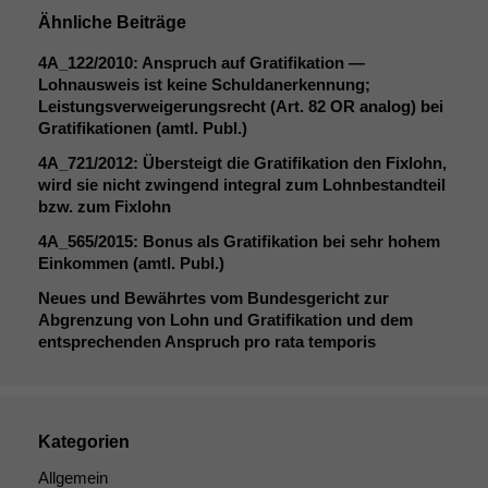
damit die
Website
Ähnliche Beiträge
korrekt
4A_122
/2010: Anspruch auf Gratifikation —
angezeigt
Lohnausweis ist keine Schuldanerkennung;
werden kann.
Leistungsverweigerungsrecht (Art. 82
OR
analog) bei
Gratifikationen (amtl. Publ.)
Statistiken
4A_721
/2012: Übersteigt die Gratifikation den Fixlohn,
Um unsere
wird sie nicht zwingend integral zum Lohnbestandteil
Website zu
bzw. zum Fixlohn
verbessern,
4A_565
/2015: Bonus als Gratifikation bei sehr hohem
zeichnen
Einkommen (amtl. Publ.)
wir
anonyme
Neues und Bewährtes vom Bundesgericht zur
statistische
Abgrenzung von Lohn und Gratifikation und dem
Daten auf.
entsprechenden Anspruch pro rata temporis
Funktionalität
Einige
Kategorien
Funktionen auf
dieser Website
Allgemein