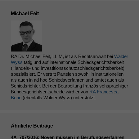
Michael Feit
Notwendige
Cookies
Diese
Cookies sind
nicht
optional, es
RA Dr. Michael Feit, LL.M, ist als Rechtsanwalt bei
Walder
braucht sie,
Wyss
tätig und auf internationale Schiedsgerichtsbarkeit
damit die
(Handels- und Investitionsschutzschiedsgerichtsbarkeit)
Website
spezialisiert. Er vertritt Parteien sowohl in institutionellen
korrekt
als auch in ad hoc Schiedsverfahren und amtet auch als
angezeigt
Schiedsrichter. Bei der Bearbeitung französischsprachiger
werden kann.
Bundesgerichtsentscheide wird er von
RA Francesca
Borio
(ebenfalls Walder Wyss) unterstützt.
Statistiken
Um unsere
Website zu
Ähnliche Beiträge
verbessern,
zeichnen
4A_707
/2016: Noven müssen im Berufungsverfahren