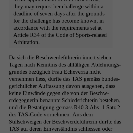
they may request her chal­lenge with­in a
dead­line of sev­en days after the grounds
for the chal­lenge has become known, in
accor­dance with the require­ments set at
Arti­cle
R34
of the Code of Sports-relat­ed
Arbitration.
Da sich die Beschw­erde­führerin innert sieben
Tagen nach Ken­nt­nis des allfäl­li­gen Ablehnungs­
grun­des bezüglich Frau Echev­er­ria nicht
vernehmen liess, durfte das
TAS
gemäss bun­des­
gerichtlich­er Auf­fas­sung davon aus­ge­hen, dass
keine Ein­wände gegen die von der Beschw­
erdegeg­ner­in benan­nte Schied­srich­terin beste­hen,
und die Bestä­ti­gung gemäss
R40
.3 Abs. 1 Satz 2
des TAS-Code vornehmen. Aus dem
Stillschweigen der Beschw­erde­führerin durfte das
TAS
auf deren Ein­ver­ständ­nis schliessen oder