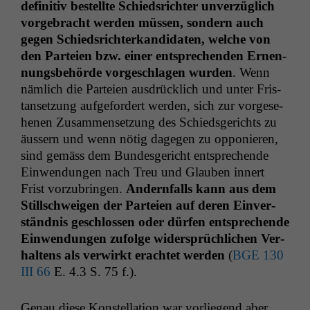
defin­i­tiv bestellte Schied­srichter unverzüglich
vorge­bracht wer­den müssen, son­dern auch
gegen Schied­srichterkan­di­dat­en, welche von
den Parteien bzw. ein­er entsprechen­den Ernen­
nungs­be­hörde vorgeschla­gen wur­den
. Wenn
näm­lich die Parteien aus­drück­lich und unter Fris­
tanset­zung aufge­fordert wer­den, sich zur vorge­se­
henen Zusam­menset­zung des Schieds­gerichts zu
äussern und wenn nötig dage­gen zu opponieren,
sind gemäss dem Bun­des­gericht entsprechende
Ein­wen­dun­gen nach Treu und Glauben innert
Frist vorzubrin­gen.
Andern­falls kann aus dem
Stillschweigen der Parteien auf deren Ein­ver­
ständ­nis geschlossen oder dür­fen entsprechende
Ein­wen­dun­gen zufolge wider­sprüch­lichen Ver­
hal­tens als ver­wirkt erachtet wer­den
(
BGE
130
III
66
E. 4.3 S. 75 f.).
Genau diese Kon­stel­la­tion war vor­liegend aber