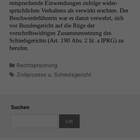
entsprechende Ein­wen­dun­gen zufolge wider­
sprüch­lichen Ver­hal­tens als ver­wirkt eracht­en. Der
Beschw­erde­führerin war es damit ver­wehrt, sich
vor Bun­des­gericht auf die Rüge der
vorschriftswidri­gen Zusam­menset­zung des
Schieds­gerichts (Art. 190 Abs. 2 lit. a
IPRG
) zu
berufen.
Kategorien
Rechtsprechung
Schlagwörter
Zivilprozess u. Schiedsgericht
Suchen