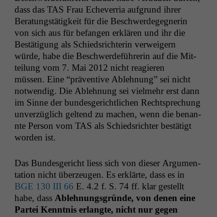
dass das
TAS
Frau Echev­er­ria auf­grund ihrer
Beratungstätigkeit für die Beschw­erdegeg­ner­in
von sich aus für befan­gen erk­lären und ihr die
Bestä­ti­gung als Schied­srich­terin ver­weigern
würde, habe die Beschw­erde­führerin auf die Mit­
teilung vom 7. Mai 2012 nicht reagieren
müssen. Eine “präven­tive Ablehnung” sei nicht
notwendig. Die Ablehnung sei vielmehr erst dann
im Sinne der bun­des­gerichtlichen Rechtsprechung
unverzüglich gel­tend zu machen, wenn die benan­
nte Per­son vom
TAS
als Schied­srichter bestätigt
wor­den ist.
Das Bun­des­gericht liess sich von dieser Argu­men­
ta­tion nicht überzeu­gen. Es erk­lärte, dass es in
BGE
130
III
66
E. 4.2 f. S. 74 ff. klar gestellt
habe, dass
Ablehnungs­gründe, von denen eine
Partei Ken­nt­nis erlangte, nicht nur gegen