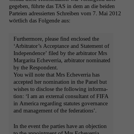
gegeben, führte das
TAS
in dem an die bei­den
Parteien adressierten Schreiben vom 7. Mai 2012
wörtlich das Fol­gende aus:
Fur­ther­more, please find enclosed the
‘Arbitrator’s Accep­tance and State­ment of
Inde­pen­dence’ filed by the arbi­tra­tor Mrs
Mar­gari­ta Echev­er­ria, arbi­tra­tor nom­i­nat­ed
by the Respondent.
You will note that Mrs Echev­er­ria has
accept­ed her nom­i­na­tion in the Pan­el but
wish­es to dis­close the fol­low­ing infor­ma­
tion: ‘I am an exter­nal con­sul­tant of
FIFA
in Amer­i­ca regard­ing statutes gov­er­nance
and man­age­ment of the federations’.
In the event the par­ties have an objec­tion
to the appoint­ment of Mrs Echev­er­ria,