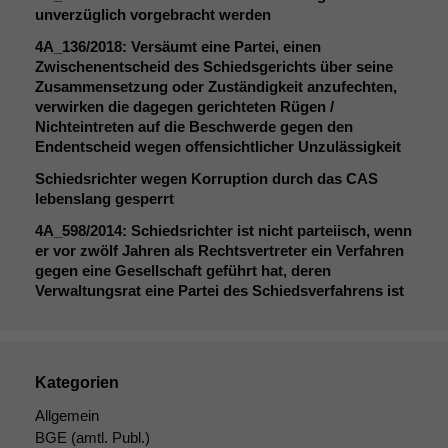
wir
unverzüglich vorgebracht werden
anonyme
4A_136
/2018: Versäumt eine Partei, einen
statistische
Zwischenentscheid des Schiedsgerichts über seine
Daten auf.
Zusammensetzung oder Zuständigkeit anzufechten,
verwirken die dagegen gerichteten Rügen /
Nichteintreten auf die Beschwerde gegen den
Funktionalität
Endentscheid wegen offensichtlicher Unzulässigkeit
Einige
Schiedsrichter wegen Korruption durch das
CAS
Funktionen auf
lebenslang gesperrt
dieser Website
sind optional.
4A_598
/2014: Schiedsrichter ist nicht parteiisch, wenn
Wenn Sie
er vor zwölf Jahren als Rechtsvertreter ein Verfahren
diese Option
gegen eine Gesellschaft geführt hat, deren
deaktivieren,
Verwaltungsrat eine Partei des Schiedsverfahrens ist
kann die
Website nicht
zu 100%
funktionieren.
Kategorien
Allgemein
Marketing
BGE
(amtl. Publ.)