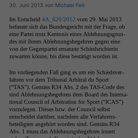
30. Juni 2013
von
Michael Feit
Im Entscheid
4A_620
/2012
vom 29. Mai 2013
befasste sich das Bun­des­gericht mit der Frage, ob
eine Partei trotz Kentn­nis eines Ablehnungs­grun­
des mit ihrem Ablehnungs­begehren gegen eine
von der Gegen­partei ernan­nte Schied­srich­terin
zuwarten könne, bis diese bestätigt wor­den ist.
Im vor­liegen­den Fall ging es um ein Schiedsver­
fahren vor dem Tri­bunal Arbi­tral du Sport
(“
TAS
”). Gemäss
R34
Abs. 2 des TAS-Code des
sind Ablehnungs­begehren dem Board des Inter­na­
tion­al Coun­cil of Arbi­tra­tion for Sport (“
ICAS
”)
vorzule­gen. Dieses bzw. der Coun­cil selb­st
entschei­det darüber, nach­dem alle Ver­fahrens­
beteiligten ange­hört wor­den sind. Gemäss
R34
Abs. 1 muss das Ablehnungs­begehren innert