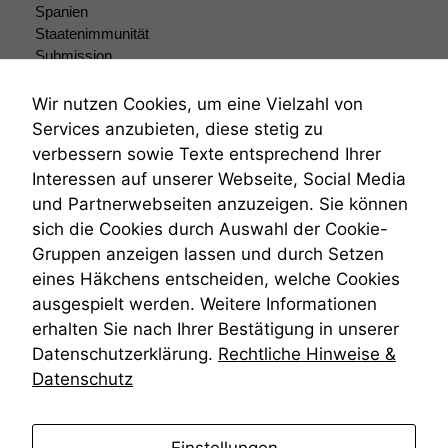
Spanien
Staatenimmunität
Submission
Submissionsrecht
Teilungsklage
Wir nutzen Cookies, um eine Vielzahl von
Venezuela
Services anzubieten, diese stetig zu
VRK
verbessern sowie Texte entsprechend Ihrer
Wiederherstellungsanordnung
Interessen auf unserer Webseite, Social Media
Zivilprozessordnung
und Partnerwebseiten anzuzeigen. Sie können
ZPO
sich die Cookies durch Auswahl der Cookie-
Zustellfiktion
Gruppen anzeigen lassen und durch Setzen
Zuständigkeit
Öffentliches Personalrecht
eines Häkchens entscheiden, welche Cookies
Öffentlichkeitsprinzip
ausgespielt werden. Weitere Informationen
erhalten Sie nach Ihrer Bestätigung in unserer
Datenschutzerklärung.
Rechtliche Hinweise &
Datenschutz
anmelden