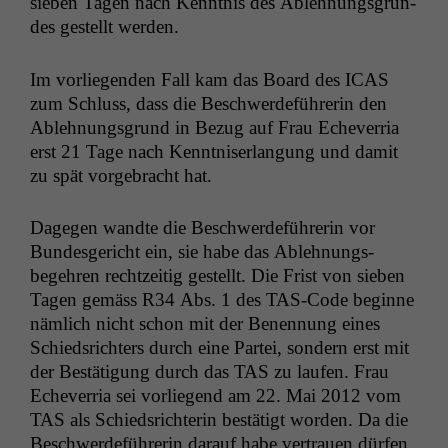
sieben Tagen nach Ken­nt­nis des Ablehnungs­grun­
des gestellt werden.
Im vor­liegen­den Fall kam das Board des
ICAS
zum Schluss, dass die Beschw­erde­führerin den
Ablehnungs­grund in Bezug auf Frau Echev­er­ria
erst 21 Tage nach Ken­nt­niser­lan­gung und damit
zu spät vorge­bracht hat.
Dage­gen wandte die Beschw­erde­führerin vor
Bun­des­gericht ein, sie habe das Ablehnungs­
begehren rechtzeit­ig gestellt. Die Frist von sieben
Tagen gemäss
R34
Abs. 1 des TAS-Code beginne
näm­lich nicht schon mit der Benen­nung eines
Schied­srichters durch eine Partei, son­dern erst mit
der Bestä­ti­gung durch das
TAS
zu laufen. Frau
Echev­er­ria sei vor­liegend am 22. Mai 2012 vom
TAS
als Schied­srich­terin bestätigt wor­den. Da die
Beschw­erde­führerin darauf habe ver­trauen dür­fen,