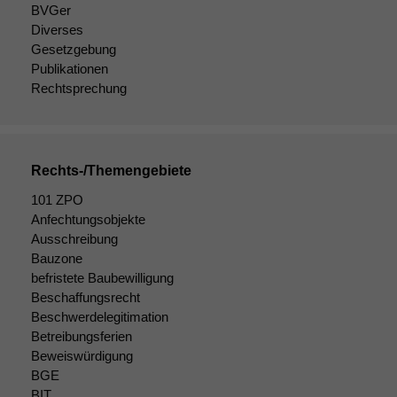
Wir speichern
BVGer
anonyme Daten ab,
Diverses
um interne
Gesetzgebung
marketingtechnische
Publikationen
Auswertungen
Rechtsprechung
durchführen zu
können. Diese helfen
uns, unsere Website
zu verbessern.
Rechts-/Themengebiete
101 ZPO
Anfechtungsobjekte
Ausschreibung
Bauzone
befristete Baubewilligung
Beschaffungsrecht
Beschwerdelegitimation
Betreibungsferien
Beweiswürdigung
BGE
BIT